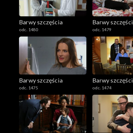
1501–1600
Barwy szczęścia
Barwy szczęśc
1401–1500
odc. 1480
odc. 1479
1301–1400
1201–1300
1101–1200
Barwy szczęścia
Barwy szczęśc
odc. 1475
odc. 1474
1001–1100
901–1000
801–900