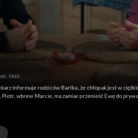
odc. 1465
karz informuje rodziców Bartka, że chłopak jest w ciężki
Piotr, wbrew Marcie, ma zamiar przenieść Ewę do prywat
ę i jej matkę. Póki co Walawski mówi Zofii, żeby trzymały
oim szczęściem dzieli się z Hubertem...