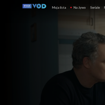
Barwy szczęścia
Moja lista
Na żywo
Seriale