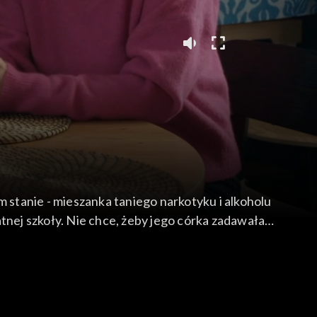
m stanie - mieszanka taniego narkotyku i alkoholu
nej szkoły. Nie chce, żeby jego córka zadawała
 się z córką z daleka od Ewuni. Klara robi test