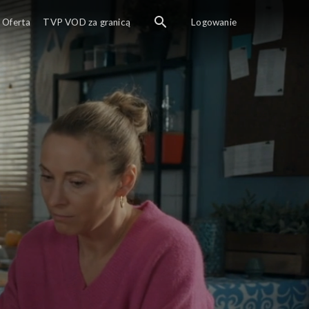
Oferta
TVP VOD za granicą
Logowanie