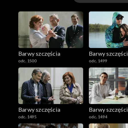
3301-3400
3201-3300
3101-3200
Barwy szczęścia
Barwy szczęśc
3001-3100
odc. 1500
odc. 1499
2901-3000
2801–2900
2701–2800
Barwy szczęścia
Barwy szczęśc
2601–2700
odc. 1495
odc. 1494
2501–2600