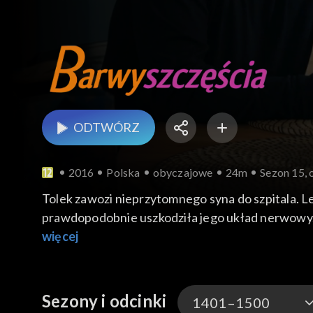
ODTWÓRZ
2016
Polska
obyczajowe
24m
Sezon 15, 
Tolek zawozi nieprzytomnego syna do szpitala. Le
prawdopodobnie uszkodziła jego układ nerwowy. 
się z marginesem społecznym, za jaki uważa Paulink
więcej
ciążowy i odkrywa, że wreszcie zostanie mamą. Sw
Sezony i odcinki
1401–1500