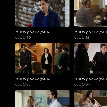
2401–2500
2301–2400
Barwy szczęścia
Barwy szczęśc
2201–2300
odc. 1490
odc. 1489
2101–2200
2001–2100
1901–2000
Barwy szczęścia
Barwy szczęśc
1801–1900
odc. 1485
odc. 1484
1701–1800
1601–1700