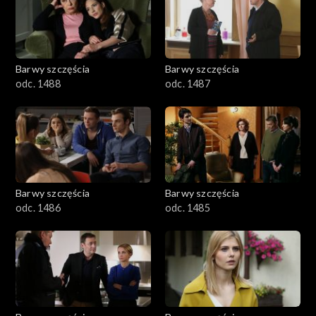
1101–1200
1001–1100
Barwy szczęścia
Barwy szczęścia
901–1000
odc. 1488
odc. 1487
801–900
782–800
Barwy szczęścia
Barwy szczęścia
odc. 1486
odc. 1485