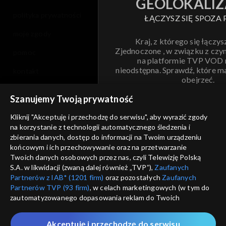
GEOLOKALIZ
polityka prywatności
ŁĄCZYSZ SIĘ SPOZA 
moje zgody
Kraj, z którego się łączys
Zjednoczone , w związku z czy
pomoc
na platformie TVP VOD
nieodstępna. Sprawdź, które m
kontakt
obejrzeć.
voucher
Szanujemy Twoją prywatność
Nie pokazuj pon
dostępność
Kliknij "Akceptuję i przechodzę do serwisu", aby wyrazić zgody
na korzystanie z technologii automatycznego śledzenia i
informacje o dostawcy usług
ANULUJ
SP
zbierania danych, dostęp do informacji na Twoim urządzeniu
końcowym i ich przechowywanie oraz na przetwarzanie
Twoich danych osobowych przez nas, czyli Telewizję Polską
S.A. w likwidacji (zwaną dalej również „TVP”),
Zaufanych
Partnerów z IAB* (1201 firm)
oraz pozostałych
Zaufanych
Partnerów TVP (93 firm)
, w celach marketingowych (w tym do
zautomatyzowanego dopasowania reklam do Twoich
zainteresowań i mierzenia ich skuteczności) i pozostałych,
które wskazujemy poniżej, a także zgody na udostępnianie
Akceptuję i przechodzę do serwisu