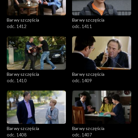
Barwy szczęścia
Barwy szczęścia
odc. 1412
odc. 1411
Barwy szczęścia
Barwy szczęścia
odc. 1410
odc. 1409
Barwy szczęścia
Barwy szczęścia
odc. 1408
odc. 1407