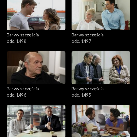
2901-3000
2801–2900
2701–2800
Barwy szczęścia
Barwy szczęścia
odc. 1498
odc. 1497
2601–2700
2501–2600
2401–2500
Barwy szczęścia
Barwy szczęścia
2301–2400
odc. 1496
odc. 1495
2201–2300
2101–2200