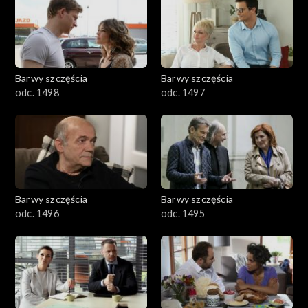
2901-3000
2801–2900
2701–2800
Barwy szczęścia
Barwy szczęścia
odc. 1498
odc. 1497
2601–2700
2501–2600
2401–2500
Barwy szczęścia
Barwy szczęścia
2301–2400
odc. 1496
odc. 1495
2201–2300
2101–2200