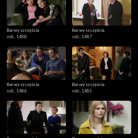
1101–1200
1001–1100
Barwy szczęścia
Barwy szczęścia
901–1000
odc. 1488
odc. 1487
801–900
782–800
Barwy szczęścia
Barwy szczęścia
odc. 1486
odc. 1485