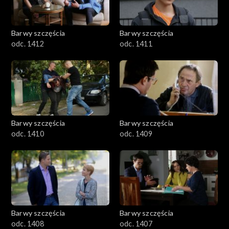
Barwy szczęścia
Barwy szczęścia
odc. 1412
odc. 1411
Barwy szczęścia
Barwy szczęścia
odc. 1410
odc. 1409
Barwy szczęścia
Barwy szczęścia
odc. 1408
odc. 1407