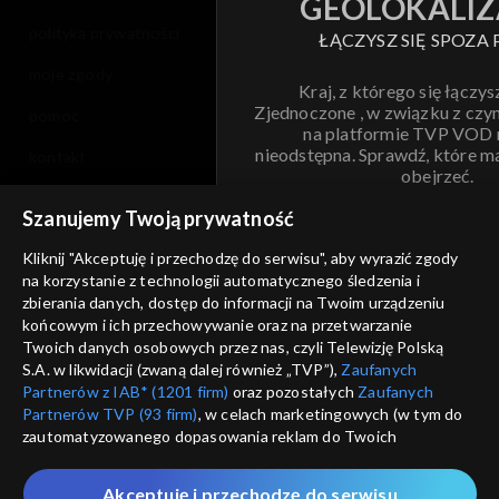
GEOLOKALIZ
polityka prywatności
ŁĄCZYSZ SIĘ SPOZA 
moje zgody
Kraj, z którego się łączys
Zjednoczone , w związku z czy
pomoc
na platformie TVP VOD
nieodstępna. Sprawdź, które m
kontakt
obejrzeć.
voucher
Szanujemy Twoją prywatność
Nie pokazuj pon
dostępność
Kliknij "Akceptuję i przechodzę do serwisu", aby wyrazić zgody
na korzystanie z technologii automatycznego śledzenia i
informacje o dostawcy usług
ANULUJ
SP
zbierania danych, dostęp do informacji na Twoim urządzeniu
końcowym i ich przechowywanie oraz na przetwarzanie
Twoich danych osobowych przez nas, czyli Telewizję Polską
S.A. w likwidacji (zwaną dalej również „TVP”),
Zaufanych
Partnerów z IAB* (1201 firm)
oraz pozostałych
Zaufanych
Partnerów TVP (93 firm)
, w celach marketingowych (w tym do
zautomatyzowanego dopasowania reklam do Twoich
zainteresowań i mierzenia ich skuteczności) i pozostałych,
które wskazujemy poniżej, a także zgody na udostępnianie
Akceptuję i przechodzę do serwisu