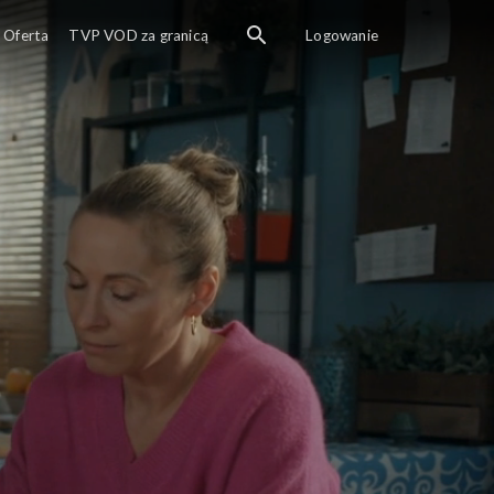
ze kawalerskim Borys budzi się w nie najlepszej formie u Wiśnie
Oferta
TVP VOD za granicą
Logowanie