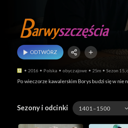
ODTWÓRZ
2016
Polska
obyczajowe
25m
Sezon 15, 
Po wieczorze kawalerskim Borys budzi się w nie n
Sezony i odcinki
1401–1500
3301-3400