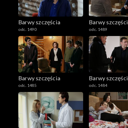
2301–2400
Barwy szczęścia
Barwy szczęśc
2201–2300
odc. 1490
odc. 1489
2101–2200
2001–2100
1901–2000
Barwy szczęścia
Barwy szczęśc
1801–1900
odc. 1485
odc. 1484
1701–1800
1601–1700
1501–1600