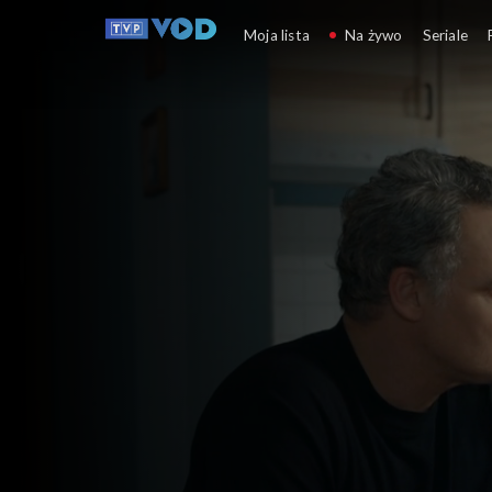
Barwy szczęścia
Moja lista
Na żywo
Seriale