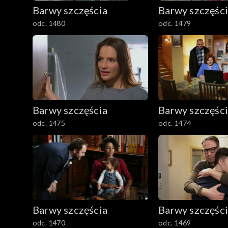
Barwy szczęścia
Barwy szczęśc
1401–1500
odc. 1480
odc. 1479
1301–1400
1201–1300
1101–1200
Barwy szczęścia
Barwy szczęśc
odc. 1475
odc. 1474
1001–1100
901–1000
801–900
782–800
Barwy szczęścia
Barwy szczęśc
odc. 1470
odc. 1469