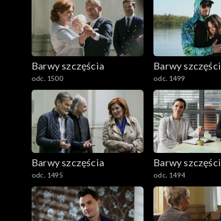
3201-3300
3101-3200
Barwy szczęścia
Barwy szczęśc
3001-3100
odc. 1500
odc. 1499
2901-3000
2801–2900
2701–2800
Barwy szczęścia
Barwy szczęśc
2601–2700
odc. 1495
odc. 1494
2501–2600
2401–2500