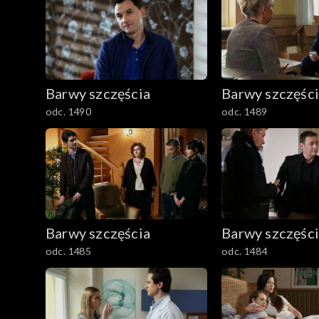
2401–2500
2301–2400
Barwy szczęścia
Barwy szczęśc
2201–2300
odc. 1490
odc. 1489
2101–2200
2001–2100
1901–2000
Barwy szczęścia
Barwy szczęśc
1801–1900
odc. 1485
odc. 1484
1701–1800
1601–1700