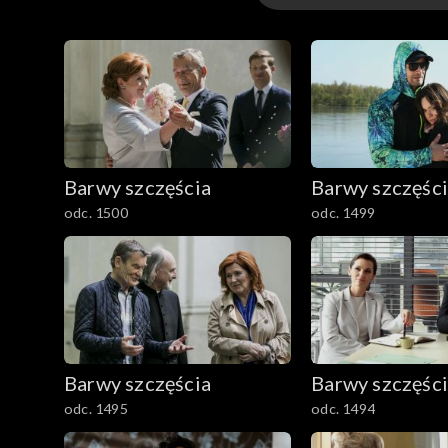
3301-3400
3201-3300
3101-3200
Barwy szczęścia
Barwy szczęśc
3001-3100
odc. 1500
odc. 1499
2901-3000
2801–2900
2701–2800
Barwy szczęścia
Barwy szczęśc
2601–2700
odc. 1495
odc. 1494
2501–2600