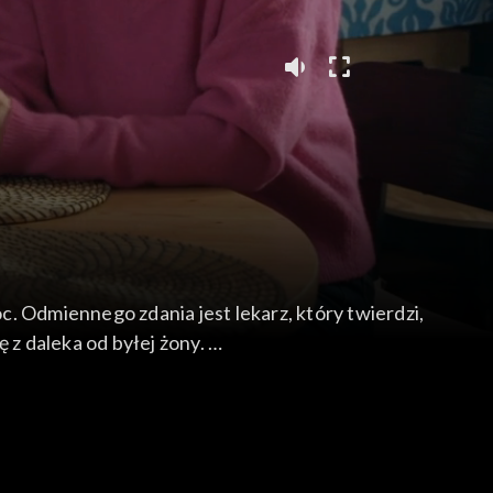
. Odmiennego zdania jest lekarz, który twierdzi,
 z daleka od byłej żony.
cydują się odwiedzić go w jego mieszkaniu.
porządkują dom Basi. Dziewczyny na chwilę
em Jola mówi Basi, że jest zainteresowana