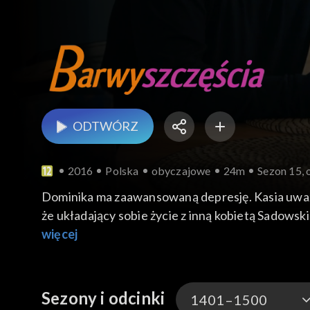
ODTWÓRZ
2016
Polska
obyczajowe
24m
Sezon 15, 
Dominika ma zaawansowaną depresję. Kasia uważa,
że układający sobie życie z inną kobietą Sadowsk
Tylko zeznania Florczaka mogą oczyścić Jerzego z
więcej
Prawnikom udaje się poruszyć sumienie Wojciecha,
Klubik dziecięcy zostaje oficjalnie zamknięty. K
odzyskują uśmiech, gdy z podziękowaniami wpadaj
Sezony i odcinki
1401–1500
wynajęciem jej domu na swój nowy biznes...