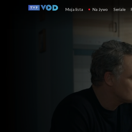
Barwy szczęścia
Moja lista
Na żywo
Seriale