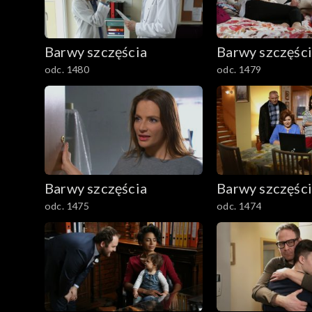
1501–1600
Barwy szczęścia
Barwy szczęśc
1401–1500
odc. 1480
odc. 1479
1301–1400
1201–1300
1101–1200
Barwy szczęścia
Barwy szczęśc
odc. 1475
odc. 1474
1001–1100
901–1000
801–900