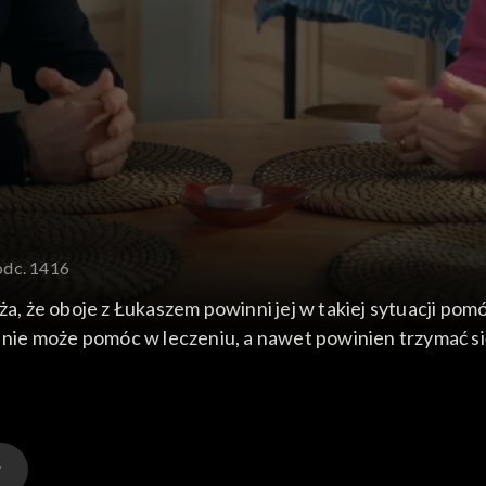
odc. 1416
 że oboje z Łukaszem powinni jej w takiej sytuacji pomóc
i nie może pomóc w leczeniu, a nawet powinien trzymać się
 postawionych mu zarzutów, dlatego Oliwier i Natalia de
 ale nie na tyle, by zmienił swoje zeznania.
lara, Ada i Jaga z pomocą Huberta i chłopaków z zespołu 
ą ich podopieczni z Milenką i Adamem na czele. Tymczas