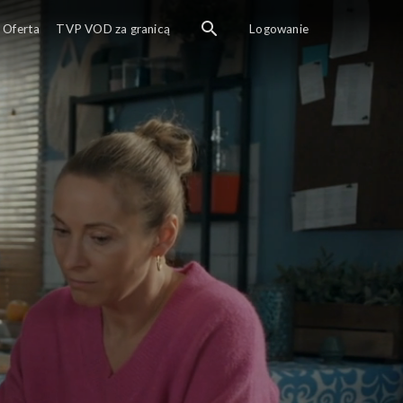
Oferta
TVP VOD za granicą
Logowanie