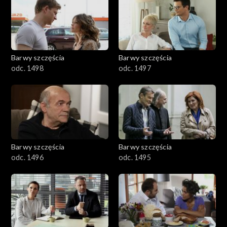
2901-3000
2801–2900
2701–2800
Barwy szczęścia
Barwy szczęścia
odc. 1498
odc. 1497
2601–2700
2501–2600
2401–2500
Barwy szczęścia
Barwy szczęścia
2301–2400
odc. 1496
odc. 1495
2201–2300
2101–2200