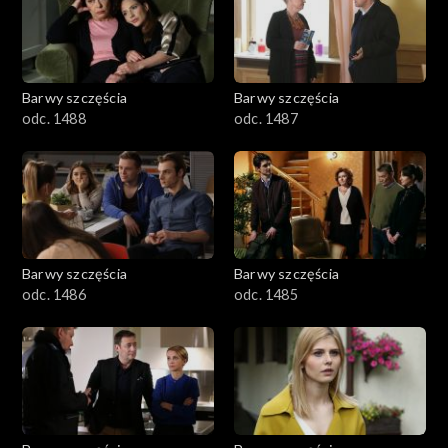
1101–1200
1001–1100
Barwy szczęścia
Barwy szczęścia
901–1000
odc. 1488
odc. 1487
801–900
782–800
Barwy szczęścia
Barwy szczęścia
odc. 1486
odc. 1485