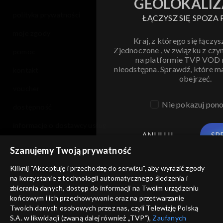
GEOLOKALIZ
polityka prywatności
ŁĄCZYSZ SIĘ SPOZA 
moje zgody
Kraj, z którego się łączys
Zjednoczone , w związku z czy
pomoc
na platformie TVP VOD
nieodstępna. Sprawdź, które m
kontakt
obejrzeć.
voucher
Nie pokazuj pon
dostępność
informacje o dostawcy usług
ANULUJ
SP
Szanujemy Twoją prywatność
Kliknij "Akceptuję i przechodzę do serwisu", aby wyrazić zgody
na korzystanie z technologii automatycznego śledzenia i
zbierania danych, dostęp do informacji na Twoim urządzeniu
końcowym i ich przechowywanie oraz na przetwarzanie
Twoich danych osobowych przez nas, czyli Telewizję Polską
S.A. w likwidacji (zwaną dalej również „TVP”),
Zaufanych