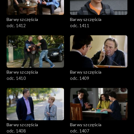
Barwy szczęścia
Barwy szczęścia
odc. 1412
odc. 1411
Barwy szczęścia
Barwy szczęścia
odc. 1410
odc. 1409
Barwy szczęścia
Barwy szczęścia
odc. 1408
odc. 1407