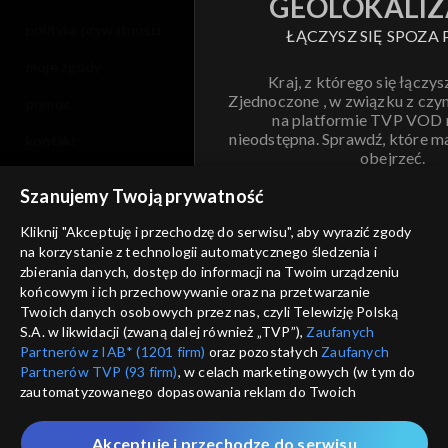
GEOLOKALIZ
polityka prywatności
ŁĄCZYSZ SIĘ SPOZA 
moje zgody
Kraj, z którego się łączys
Zjednoczone , w związku z czy
pomoc
na platformie TVP VOD
nieodstępna. Sprawdź, które m
kontakt
obejrzeć.
voucher
Szanujemy Twoją prywatność
Nie pokazuj pon
dostępność
Kliknij "Akceptuję i przechodzę do serwisu", aby wyrazić zgody
na korzystanie z technologii automatycznego śledzenia i
informacje o dostawcy usług
ANULUJ
SP
zbierania danych, dostęp do informacji na Twoim urządzeniu
końcowym i ich przechowywanie oraz na przetwarzanie
Twoich danych osobowych przez nas, czyli Telewizję Polską
S.A. w likwidacji (zwaną dalej również „TVP”),
Zaufanych
Partnerów z IAB* (1201 firm)
oraz pozostałych
Zaufanych
Partnerów TVP (93 firm)
, w celach marketingowych (w tym do
zautomatyzowanego dopasowania reklam do Twoich
zainteresowań i mierzenia ich skuteczności) i pozostałych,
które wskazujemy poniżej, a także zgody na udostępnianie
Akceptuję i przechodzę do serwisu