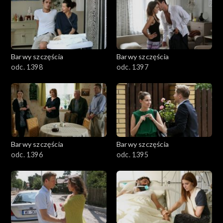
2901-3000
2801–2900
2701–2800
Barwy szczęścia
Barwy szczęścia
odc. 1398
odc. 1397
2601–2700
2501–2600
2401–2500
Barwy szczęścia
Barwy szczęścia
2301–2400
odc. 1396
odc. 1395
2201–2300
2101–2200