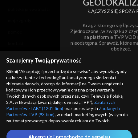
GEOLOKALIZ
polityka prywatności
ŁĄCZYSZ SIĘ SPOZA 
moje zgody
Kraj, z którego się łączys
Zjednoczone , w związku z czy
pomoc
na platformie TVP VOD
nieodstępna. Sprawdź, które m
kontakt
obejrzeć.
voucher
Szanujemy Twoją prywatność
Nie pokazuj pon
dostępność
Kliknij "Akceptuję i przechodzę do serwisu", aby wyrazić zgody
na korzystanie z technologii automatycznego śledzenia i
informacje o dostawcy usług
ANULUJ
SP
zbierania danych, dostęp do informacji na Twoim urządzeniu
końcowym i ich przechowywanie oraz na przetwarzanie
Twoich danych osobowych przez nas, czyli Telewizję Polską
S.A. w likwidacji (zwaną dalej również „TVP”),
Zaufanych
Partnerów z IAB* (1201 firm)
oraz pozostałych
Zaufanych
Partnerów TVP (93 firm)
, w celach marketingowych (w tym do
zautomatyzowanego dopasowania reklam do Twoich
zainteresowań i mierzenia ich skuteczności) i pozostałych,
które wskazujemy poniżej, a także zgody na udostępnianie
Akceptuję i przechodzę do serwisu