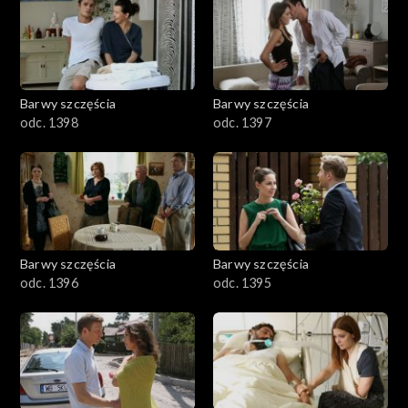
2901-3000
2801–2900
2701–2800
Barwy szczęścia
Barwy szczęścia
odc. 1398
odc. 1397
2601–2700
2501–2600
2401–2500
Barwy szczęścia
Barwy szczęścia
2301–2400
odc. 1396
odc. 1395
2201–2300
2101–2200