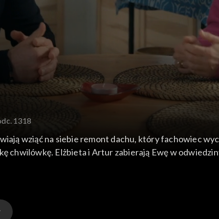
odc. 1318
awiają wziąć na siebie remont dachu, który fachowiec wyc
nie dysponują taką kwotą, decydują się na pożyczkę chwilówkę. Elżbieta i Artur zabierają E