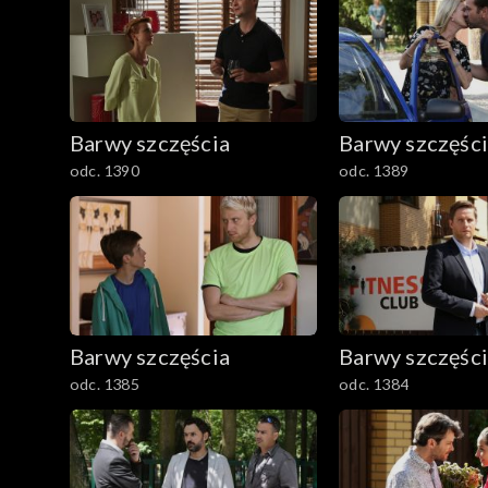
2401–2500
2301–2400
Barwy szczęścia
Barwy szczęśc
2201–2300
odc. 1390
odc. 1389
2101–2200
2001–2100
1901–2000
Barwy szczęścia
Barwy szczęśc
1801–1900
odc. 1385
odc. 1384
1701–1800
1601–1700