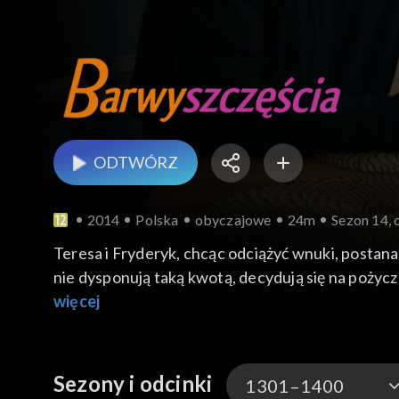
ODTWÓRZ
2014
Polska
obyczajowe
24m
Sezon 14, 
Teresa i Fryderyk, chcąc odciążyć wnuki, postan
więcej
Sezony i odcinki
1301–1400