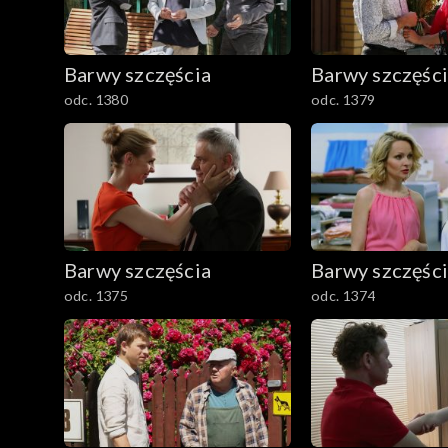
1501–1600
Barwy szczęścia
Barwy szczęśc
1401–1500
odc. 1380
odc. 1379
1301–1400
1201–1300
1101–1200
Barwy szczęścia
Barwy szczęśc
odc. 1375
odc. 1374
1001–1100
901–1000
801–900