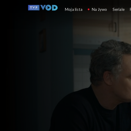
Barwy szczęścia
Moja lista
Na żywo
Seriale