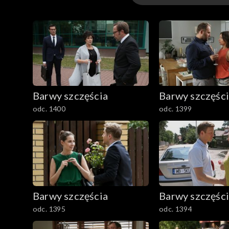
3301-3400
3201-3300
3101-3200
Barwy szczęścia
Barwy szczęśc
3001-3100
odc. 1400
odc. 1399
2901-3000
2801–2900
2701–2800
Barwy szczęścia
Barwy szczęśc
2601–2700
odc. 1395
odc. 1394
2501–2600