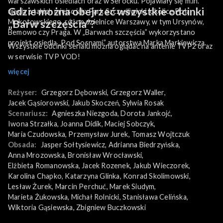
warszawskich osiedlach oraz w Serocku. Pojawiały się m.in.
Gdzie można obejrzeć wszystkie odcinki
ujęcia z takich miejsc jak: Park Szczęśliwicki, okolice Pola
Mokotowskiego, różne dzielnice Warszawy, w tym Ursynów,
„Barw szczęścia”?
Bemowo czy Praga. W „Barwach szczęścia” wykorzystano
projekt osiedla „Pod Sosnami” autorstwa Marka Markiewicza.
Wszystkie odcinki serialu można oglądać na antenie TVP2 oraz
w serwisie TVP VOD!
więcej
Reżyser:
Grzegorz Dębowski
, 
Grzegorz Waller
, 
Jacek Gąsiorowski
, 
Jakub Skoczeń
, 
Sylwia Rosak
Scenariusz:
Agnieszka Niezgoda
, 
Dorota Jankojć
, 
Iwona Strzałka
, 
Joanna Didik
, 
Maciej Sobczyk
, 
Maria Czudowska
, 
Przemysław Jurek
, 
Tomasz Wojtczuk
Obsada:
Jasper Sołtysiewicz
, 
Adrianna Biedrzyńska
, 
Anna Mrozowska
, 
Bronisław Wrocławski
, 
Elżbieta Romanowska
, 
Jacek Rozenek
, 
Jakub Wieczorek
, 
Karolina Chapko
, 
Katarzyna Glinka
, 
Konrad Skolimowski
, 
Lesław Żurek
, 
Marcin Perchuć
, 
Marek Siudym
, 
Marieta Żukowska
, 
Michał Rolnicki
, 
Stanisława Celińska
, 
Wiktoria Gąsiewska
, 
Zbigniew Buczkowski