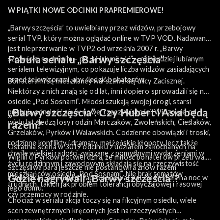
W PIĄTKI NOWE ODCINKI PRAPREMIEROWE!
„Barwy szczęścia” to uwielbiany przez widzów, przebojowy
serial TVP, który można oglądać online w TVP VOD. Nadawany
jest nieprzerwanie w TVP2 od września 2007 r. „Barwy
Fabuła serialu „Barwy szczęścia”
szczęścia” są drugim – po „M jak miłość” – najbardziej lubianym
serialem telewizyjnym, co pokazuje liczba widzów zasiadających
przed telewizorami, aby śledzić bohaterów.
Bohaterami są mieszkańcy warszawskiej ulicy Zacisznej.
Niektórzy z nich znają się od lat, inni dopiero sprowadzili się na
osiedle „Pod Sosnami”. Młodsi szukają swojej drogi, starsi
„Barwy szczęścia”. Czy Hubert i Asia będą
próbują odnaleźć się w nowej rzeczywistości. Widzowie od
wielu lat śledzą losy rodzin Marczaków, Zwoleńskich, Cieślaków,
razem?
Grzelaków, Pyrków i Walawskich. Codzienne obowiązki i troski,
rodzinne konflikty i dramaty, małżeńskie kłopoty, lecz także
Ostatnia scena w 3019 odcinku z udziałem zakochanych na
chwile wielkiej radości związane z pomyślnymi wydarzeniami w
Wigilii u Pyrków potwierdziła, że miłość bohaterów przetrwa.
życiu rodzinnym i zawodowym składają się na rzeczywistość
Szczęśliwa para jeszcze nie postanowiła znów razem
mieszkańców osiedla „Pod Sosnami”. Nie brak tematów
Gdzie nagrywali „Barwy szczęścia”?
zamieszkać, ale Hubert zaproponował Asi, by została na noc w
trudnych, takich jak problem tolerancji obyczajowej i rasowej
jego domu.
czy przemocy w rodzinie.
Chociaż w serialu akcja toczy się na fikcyjnym osiedlu, wiele
scen zewnętrznych kręconych jest na rzeczywistych