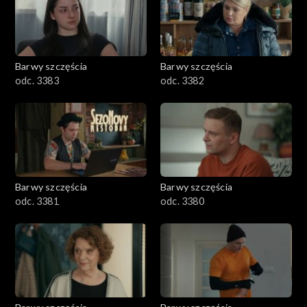
1801–1900
1701–1800
Barwy szczęścia
Barwy szczęścia
1601–1700
odc. 3383
odc. 3382
1501–1600
1401–1500
1301–1400
Barwy szczęścia
Barwy szczęścia
odc. 3381
odc. 3380
1201–1300
1101–1200
1001–1100