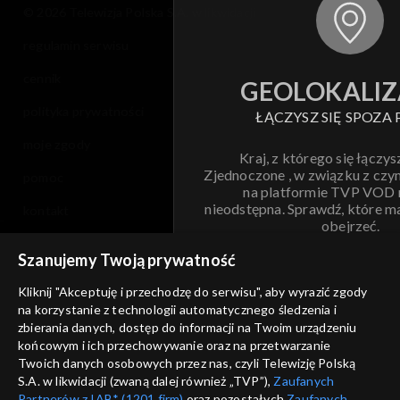
© 2026 Telewizja Polska S.A. w likwidacji
regulamin serwisu
cennik
GEOLOKALIZ
polityka prywatności
ŁĄCZYSZ SIĘ SPOZA 
moje zgody
Kraj, z którego się łączys
Zjednoczone , w związku z czy
pomoc
na platformie TVP VOD
nieodstępna. Sprawdź, które m
kontakt
obejrzeć.
voucher
Szanujemy Twoją prywatność
Nie pokazuj pon
dostępność
Kliknij "Akceptuję i przechodzę do serwisu", aby wyrazić zgody
na korzystanie z technologii automatycznego śledzenia i
informacje o dostawcy usług
ANULUJ
SP
zbierania danych, dostęp do informacji na Twoim urządzeniu
końcowym i ich przechowywanie oraz na przetwarzanie
Twoich danych osobowych przez nas, czyli Telewizję Polską
S.A. w likwidacji (zwaną dalej również „TVP”),
Zaufanych
Partnerów z IAB* (1201 firm)
oraz pozostałych
Zaufanych