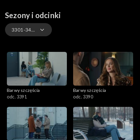
Sezony i odcinki
3301-3400
3301-3400
3201-3300
3101-3200
Barwy szczęścia
Barwy szczęścia
3001-3100
odc. 3391
odc. 3390
2901-3000
2801–2900