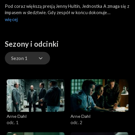
Pod coraz większą presją Jenny Hultin, Jednostka A zmaga się z
impasem w śledztwie. Gdy zespół w końcu dokonuje
przełomowego odkrycia, może być już jednak za późno...
więcej
Sezony i odcinki
Sezon 1
Sezon 1
Sezon 2
Arne Dahl
Arne Dahl
odc. 1
odc. 2