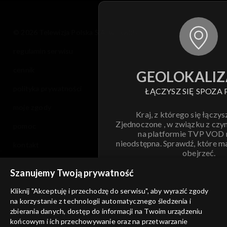
© 2026 Telewizja Polska S.A. w likwidacji
regulamin serwisu
cennik
GEOLOKALIZ
polityka prywatności
ŁĄCZYSZ SIĘ SPOZA 
moje zgody
Kraj, z którego się łączys
Zjednoczone , w związku z czy
pomoc
na platformie TVP VOD
nieodstępna. Sprawdź, które m
kontakt
obejrzeć.
voucher
Szanujemy Twoją prywatność
Nie pokazuj pon
dostępność
Kliknij "Akceptuję i przechodzę do serwisu", aby wyrazić zgody
na korzystanie z technologii automatycznego śledzenia i
informacje o dostawcy usług
ANULUJ
SP
zbierania danych, dostęp do informacji na Twoim urządzeniu
końcowym i ich przechowywanie oraz na przetwarzanie