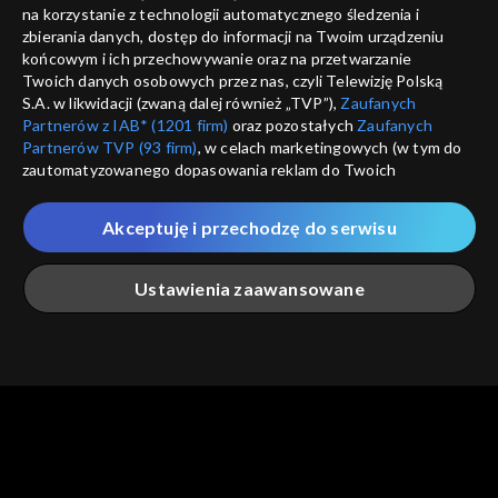
informacje o dostawcy usług
na korzystanie z technologii automatycznego śledzenia i
ANULUJ
SP
zbierania danych, dostęp do informacji na Twoim urządzeniu
końcowym i ich przechowywanie oraz na przetwarzanie
Twoich danych osobowych przez nas, czyli Telewizję Polską
S.A. w likwidacji (zwaną dalej również „TVP”),
Zaufanych
Partnerów z IAB* (1201 firm)
oraz pozostałych
Zaufanych
Partnerów TVP (93 firm)
, w celach marketingowych (w tym do
zautomatyzowanego dopasowania reklam do Twoich
zainteresowań i mierzenia ich skuteczności) i pozostałych,
które wskazujemy poniżej, a także zgody na udostępnianie
Akceptuję i przechodzę do serwisu
przez nas identyfikatora PPID do Google.
Twoje dane osobowe zbierane podczas odwiedzania przez
Ustawienia zaawansowane
Ciebie naszych
poszczególnych serwisów
zwanych dalej
„Portalem”, w tym informacje zapisywane za pomocą
technologii takich jak: pliki cookie, sygnalizatory WWW lub
innych podobnych technologii umożliwiających świadczenie
Główna
Szukaj
Moja lista
Na żywo
Więcej
dopasowanych i bezpiecznych usług, personalizację treści
oraz reklam, udostępnianie funkcji mediów społecznościowych
oraz analizowanie ruchu w Internecie.
Twoje dane osobowe zbierane podczas odwiedzania przez
Ciebie
poszczególnych serwisów
na Portalu, takie jak adresy