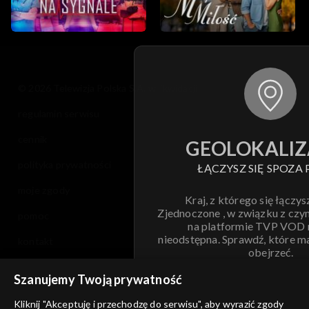
© 2026 Telewizja Polska S.A. w likwidacji
regulamin serwisu
cennik
GEOLOKALIZ
polityka prywatności
ŁĄCZYSZ SIĘ SPOZA 
moje zgody
Kraj, z którego się łączys
Zjednoczone , w związku z czy
pomoc
na platformie TVP VOD
nieodstępna. Sprawdź, które m
kontakt
obejrzeć.
voucher
Szanujemy Twoją prywatność
Nie pokazuj pon
dostępność
Kliknij "Akceptuję i przechodzę do serwisu", aby wyrazić zgody