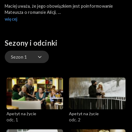
Maciej uważa, że jego obowiązkiem jest poinformowanie
Mateusza o romansie Alicji,
ale Anna prosi, by tego nie robił.
więcej
Czy lojalność wobec przyjaciela zwycięży? Tymczasem między
Sezony i odcinki
Julią i Szczepanem dochodzi do scysji. Dziewczyna zaczyna
coraz bardziej sceptycznie podchodzić do ich związku. Czy
postawi ukochanemu ostateczne ultimatum?
Sezon 1
Sezon 1
Apetyt na życie
Apetyt na życie
odc. 1
odc. 2