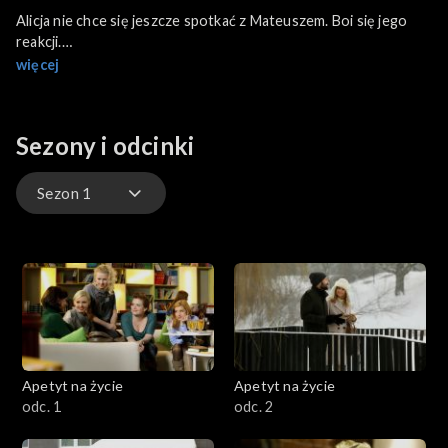
Alicja nie chce się jeszcze spotkać z Mateuszem. Boi się jego
reakcji.
Szczepan ostrzega Krystynę, żeby trzymała dystans do Darka.
więcej
Jacek prosi Lidkę o pomoc. Witek natychmiast jej tego zabrania.
Maćkowi
udaje się spotkać Mateusza przed firmą. Niestety, Mateusz jest
Sezony i odcinki
wciąż
obrażony na przyjaciół. Alicja spotyka się wreszcie z
Mateuszem.
Sezon 1
Czy Mateusz zgodzi się na rozwód?
Sezon 1
Apetyt na życie
Apetyt na życie
odc. 1
odc. 2