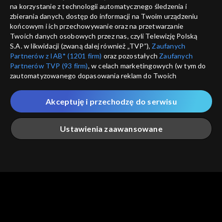
informacje o dostawcy usług
na korzystanie z technologii automatycznego śledzenia i
ANULUJ
SP
zbierania danych, dostęp do informacji na Twoim urządzeniu
końcowym i ich przechowywanie oraz na przetwarzanie
Twoich danych osobowych przez nas, czyli Telewizję Polską
S.A. w likwidacji (zwaną dalej również „TVP”),
Zaufanych
Partnerów z IAB* (1201 firm)
oraz pozostałych
Zaufanych
Partnerów TVP (93 firm)
, w celach marketingowych (w tym do
zautomatyzowanego dopasowania reklam do Twoich
zainteresowań i mierzenia ich skuteczności) i pozostałych,
które wskazujemy poniżej, a także zgody na udostępnianie
Akceptuję i przechodzę do serwisu
przez nas identyfikatora PPID do Google.
Twoje dane osobowe zbierane podczas odwiedzania przez
Ustawienia zaawansowane
Ciebie naszych
poszczególnych serwisów
zwanych dalej
„Portalem”, w tym informacje zapisywane za pomocą
technologii takich jak: pliki cookie, sygnalizatory WWW lub
innych podobnych technologii umożliwiających świadczenie
Główna
Szukaj
Moja lista
Na żywo
Więcej
dopasowanych i bezpiecznych usług, personalizację treści
oraz reklam, udostępnianie funkcji mediów społecznościowych
oraz analizowanie ruchu w Internecie.
Twoje dane osobowe zbierane podczas odwiedzania przez
Ciebie
poszczególnych serwisów
na Portalu, takie jak adresy