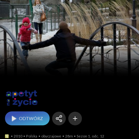
Apetyt na życie
ODTWÓRZ
2010
Polska
obyczajowe
28m
Sezon 1, odc. 12