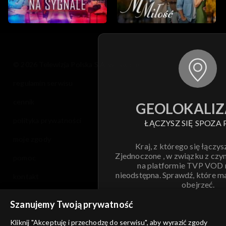
© 2026 Telewizja Polska S.A. w likwidacji
regulamin serwisu
cennik
GEOLOKALIZ
polityka prywatności
ŁĄCZYSZ SIĘ SPOZA 
moje zgody
Kraj, z którego się łączys
Zjednoczone , w związku z czy
pomoc
na platformie TVP VOD
nieodstępna. Sprawdź, które m
kontakt
obejrzeć.
voucher
Szanujemy Twoją prywatność
Nie pokazuj pon
dostępność
Kliknij "Akceptuję i przechodzę do serwisu", aby wyrazić zgody