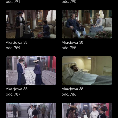
odc. 791
odc. 790
Akacjowa 38
Akacjowa 38
odc. 789
odc. 788
Akacjowa 38
Akacjowa 38
odc. 787
odc. 786