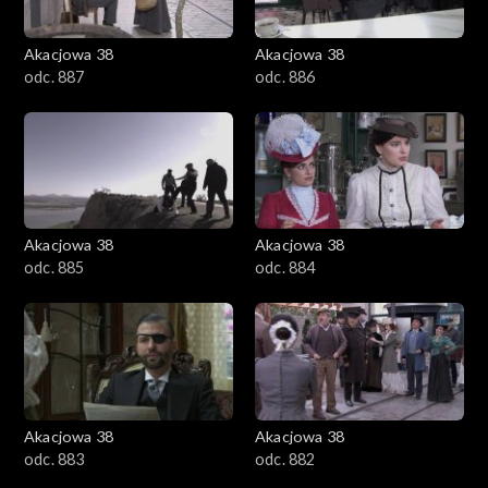
Akacjowa 38
Akacjowa 38
odc. 887
odc. 886
Akacjowa 38
Akacjowa 38
odc. 885
odc. 884
Akacjowa 38
Akacjowa 38
odc. 883
odc. 882