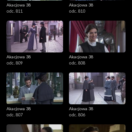
Akacjowa 38
Akacjowa 38
odc. 811
odc. 810
Akacjowa 38
Akacjowa 38
odc. 809
odc. 808
Akacjowa 38
Akacjowa 38
odc. 807
odc. 806