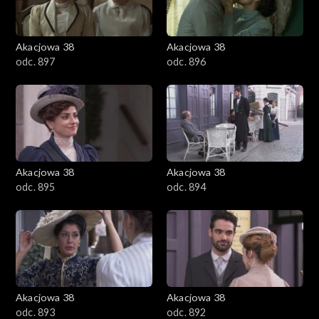
Akacjowa 38
Akacjowa 38
odc. 897
odc. 896
Akacjowa 38
Akacjowa 38
odc. 895
odc. 894
Akacjowa 38
Akacjowa 38
odc. 893
odc. 892