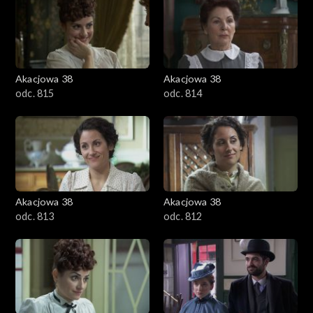
Akacjowa 38
Akacjowa 38
odc. 815
odc. 814
Akacjowa 38
Akacjowa 38
odc. 813
odc. 812