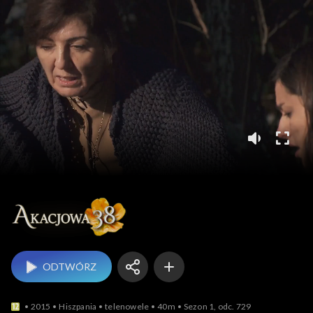
Akacjowa 38
ODTWÓRZ
2015
Hiszpania
telenowele
40m
Sezon 1, odc. 729