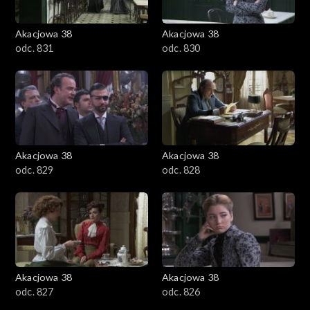
Akacjowa 38
Akacjowa 38
odc. 831
odc. 830
Akacjowa 38
Akacjowa 38
odc. 829
odc. 828
Akacjowa 38
Akacjowa 38
odc. 827
odc. 826