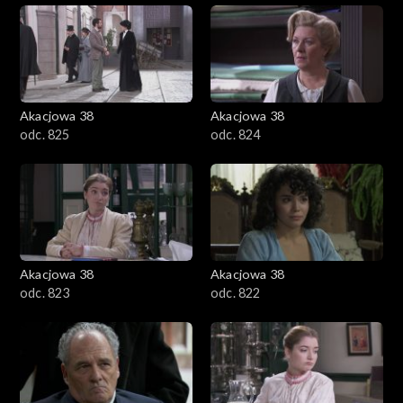
Akacjowa 38
Akacjowa 38
odc. 825
odc. 824
Akacjowa 38
Akacjowa 38
odc. 823
odc. 822