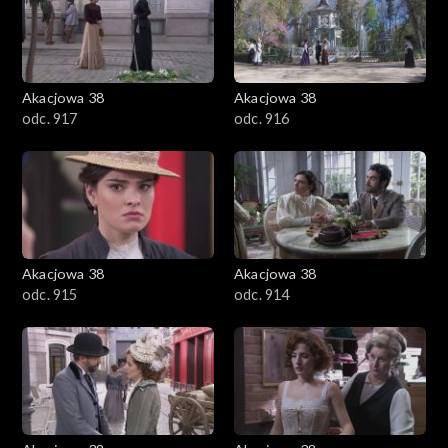
Akacjowa 38
Akacjowa 38
odc. 917
odc. 916
Akacjowa 38
Akacjowa 38
odc. 915
odc. 914