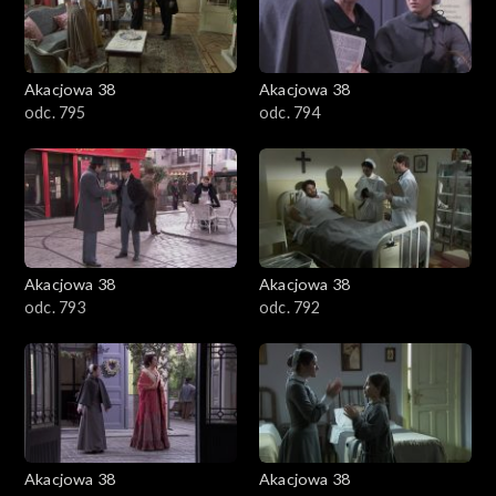
Akacjowa 38
Akacjowa 38
odc. 795
odc. 794
Akacjowa 38
Akacjowa 38
odc. 793
odc. 792
Akacjowa 38
Akacjowa 38