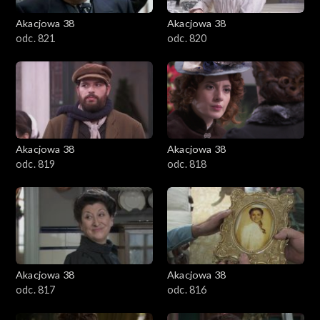
Akacjowa 38
Akacjowa 38
odc. 821
odc. 820
Akacjowa 38
Akacjowa 38
odc. 819
odc. 818
Akacjowa 38
Akacjowa 38
odc. 817
odc. 816