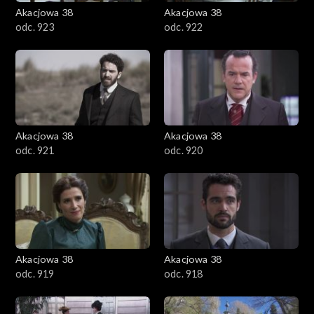
Akacjowa 38
Akacjowa 38
odc. 923
odc. 922
Akacjowa 38
Akacjowa 38
odc. 921
odc. 920
Akacjowa 38
Akacjowa 38
odc. 919
odc. 918