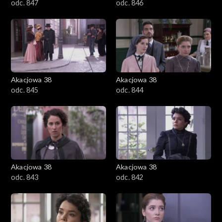
odc. 847
odc. 846
Akacjowa 38
Akacjowa 38
odc. 845
odc. 844
Akacjowa 38
Akacjowa 38
odc. 843
odc. 842