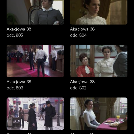
Akacjowa 38
Akacjowa 38
odc. 805
odc. 804
Akacjowa 38
Akacjowa 38
odc. 803
odc. 802