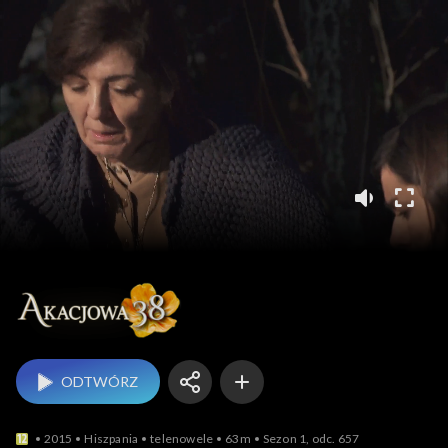
Akacjowa 38
ODTWÓRZ
2015
Hiszpania
telenowele
63m
Sezon 1, odc. 657