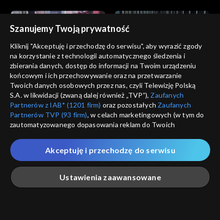
Szanujemy Twoją prywatność
Kliknij "Akceptuję i przechodzę do serwisu", aby wyrazić zgody
na korzystanie z technologii automatycznego śledzenia i
zbierania danych, dostęp do informacji na Twoim urządzeniu
Akacjowa 38
Akacjowa 38
końcowym i ich przechowywanie oraz na przetwarzanie
odc. 784
odc. 783
Twoich danych osobowych przez nas, czyli Telewizję Polską
S.A. w likwidacji (zwaną dalej również „TVP”),
Zaufanych
Partnerów z IAB* (1201 firm)
oraz pozostałych
Zaufanych
Partnerów TVP (93 firm)
, w celach marketingowych (w tym do
zautomatyzowanego dopasowania reklam do Twoich
zainteresowań i mierzenia ich skuteczności) i pozostałych,
które wskazujemy poniżej, a także zgody na udostępnianie
Akceptuję i przechodzę do serwisu
przez nas identyfikatora PPID do Google.
Akacjowa 38
Akacjowa 38
odc. 782
odc. 781
Twoje dane osobowe zbierane podczas odwiedzania przez
Ustawienia zaawansowane
Ciebie naszych
poszczególnych serwisów
zwanych dalej
„Portalem”, w tym informacje zapisywane za pomocą
technologii takich jak: pliki cookie, sygnalizatory WWW lub
innych podobnych technologii umożliwiających świadczenie
Główna
Szukaj
Moja lista
Na żywo
Więcej
dopasowanych i bezpiecznych usług, personalizację treści