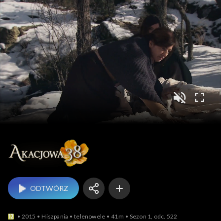
Akacjowa 38
ODTWÓRZ
2015
Hiszpania
telenowele
41m
Sezon 1, odc. 522