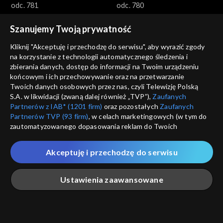
odc. 781
odc. 780
Szanujemy Twoją prywatność
Kliknij "Akceptuję i przechodzę do serwisu", aby wyrazić zgody
na korzystanie z technologii automatycznego śledzenia i
zbierania danych, dostęp do informacji na Twoim urządzeniu
końcowym i ich przechowywanie oraz na przetwarzanie
Akacjowa 38
Akacjowa 38
Twoich danych osobowych przez nas, czyli Telewizję Polską
odc. 779
odc. 778
S.A. w likwidacji (zwaną dalej również „TVP”),
Zaufanych
Partnerów z IAB* (1201 firm)
oraz pozostałych
Zaufanych
Partnerów TVP (93 firm)
, w celach marketingowych (w tym do
zautomatyzowanego dopasowania reklam do Twoich
zainteresowań i mierzenia ich skuteczności) i pozostałych,
które wskazujemy poniżej, a także zgody na udostępnianie
Akceptuję i przechodzę do serwisu
przez nas identyfikatora PPID do Google.
Akacjowa 38
Akacjowa 38
Twoje dane osobowe zbierane podczas odwiedzania przez
Ustawienia zaawansowane
odc. 777
odc. 776
Ciebie naszych
poszczególnych serwisów
zwanych dalej
„Portalem”, w tym informacje zapisywane za pomocą
technologii takich jak: pliki cookie, sygnalizatory WWW lub
innych podobnych technologii umożliwiających świadczenie
Główna
Szukaj
Moja lista
Na żywo
Więcej
dopasowanych i bezpiecznych usług, personalizację treści