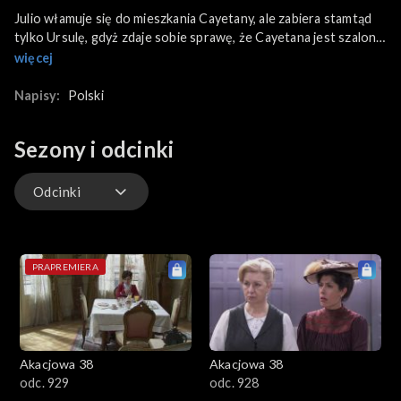
Julio włamuje się do mieszkania Cayetany, ale zabiera stamtąd
tylko Ursulę, gdyż zdaje sobie sprawę, że Cayetana jest szalona.
O świcie policja podstawia powóz. Wsiada do niego Mauro i
więcej
natychmiast próbuje obezwładnić porywaczy. Jednak zamiast
Julia jest w nim zamaskowany Ramon. Tymczasem Julio został w
Napisy:
Polski
domu i zatrzymał Teresę jako zakładniczkę. Ponieważ Mauro
szybko odkrył pułapkę, Julio nie może uciec. Strzela do Maura i
Sezony i odcinki
ciężko go rani, a sam zostaje zatrzymany. Tymczasem jego dwaj
synowie, Cruz i Koko, odjeżdżają powozem. Felipe szaleje ze
strachu o Celię, jednak ona jest wobec niego chłodna i
Odcinki
obojętna.
Odcinki
PRAPREMIERA
Akacjowa 38
Akacjowa 38
odc. 929
odc. 928