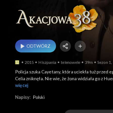
ODTWÓRZ
2015
Hiszpania
telenowele
39m
Sezon 1,
Policja szuka Cayetany, która uciekła tuż przed e
Celia zniknęła. Nie wie, że żona widziała go z Hu
zastają Cayetanę, ale też policję.
więcej
Napisy:
Polski