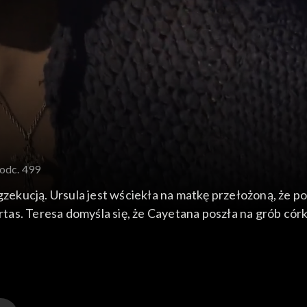
 odc. 499
gzekucją. Ursula jest wściekła na matkę przełożoną, że poz
ertas. Teresa domyśla się, że Cayetana poszła na grób córk