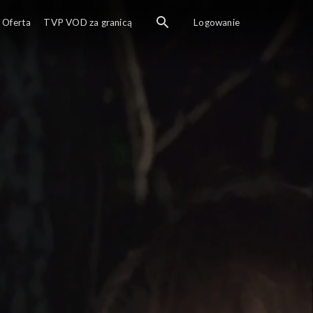
Oferta
TVP VOD za granicą
Logowanie