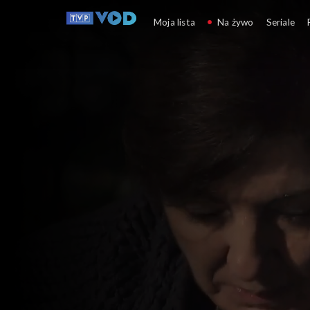
Akacjowa 38
Moja lista
Na żywo
Seriale