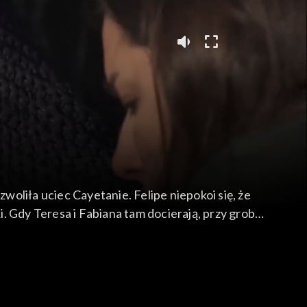
woliła uciec Cayetanie. Felipe niepokoi się, że
i. Gdy Teresa i Fabiana tam docierają, przy grobie