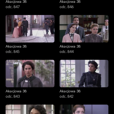
Akacjowa 38
Akacjowa 38
odc. 847
odc. 846
Akacjowa 38
Akacjowa 38
odc. 845
odc. 844
Akacjowa 38
Akacjowa 38
odc. 843
odc. 842