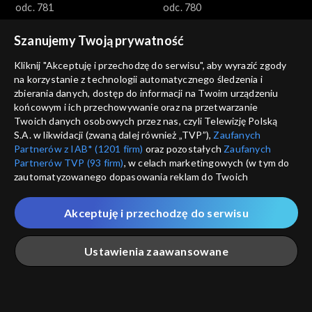
odc. 781
odc. 780
Szanujemy Twoją prywatność
Kliknij "Akceptuję i przechodzę do serwisu", aby wyrazić zgody
na korzystanie z technologii automatycznego śledzenia i
zbierania danych, dostęp do informacji na Twoim urządzeniu
końcowym i ich przechowywanie oraz na przetwarzanie
Akacjowa 38
Akacjowa 38
Twoich danych osobowych przez nas, czyli Telewizję Polską
odc. 779
odc. 778
S.A. w likwidacji (zwaną dalej również „TVP”),
Zaufanych
Partnerów z IAB* (1201 firm)
oraz pozostałych
Zaufanych
Partnerów TVP (93 firm)
, w celach marketingowych (w tym do
zautomatyzowanego dopasowania reklam do Twoich
zainteresowań i mierzenia ich skuteczności) i pozostałych,
które wskazujemy poniżej, a także zgody na udostępnianie
Akceptuję i przechodzę do serwisu
przez nas identyfikatora PPID do Google.
Akacjowa 38
Akacjowa 38
Twoje dane osobowe zbierane podczas odwiedzania przez
Ustawienia zaawansowane
odc. 777
odc. 776
Ciebie naszych
poszczególnych serwisów
zwanych dalej
„Portalem”, w tym informacje zapisywane za pomocą
technologii takich jak: pliki cookie, sygnalizatory WWW lub
innych podobnych technologii umożliwiających świadczenie
Główna
Szukaj
Moja lista
Na żywo
Więcej
dopasowanych i bezpiecznych usług, personalizację treści