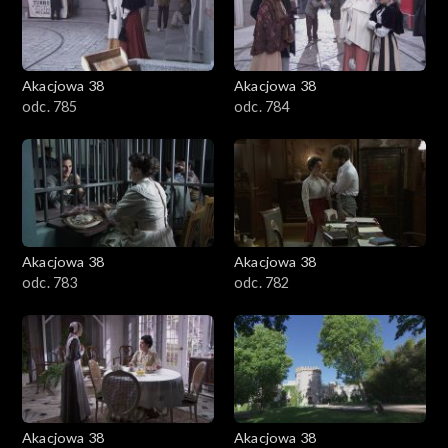
Akacjowa 38
Akacjowa 38
odc. 785
odc. 784
Akacjowa 38
Akacjowa 38
odc. 783
odc. 782
Akacjowa 38
Akacjowa 38