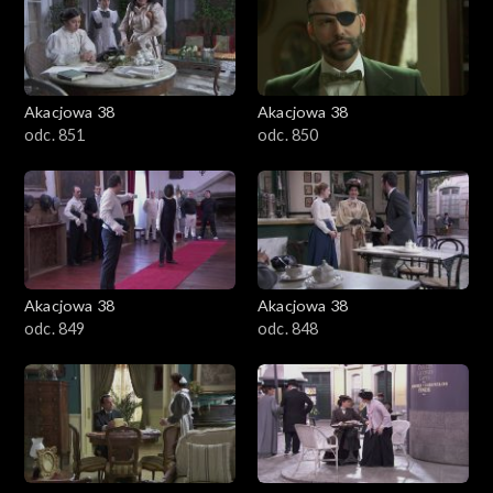
Akacjowa 38
Akacjowa 38
odc. 851
odc. 850
Akacjowa 38
Akacjowa 38
odc. 849
odc. 848