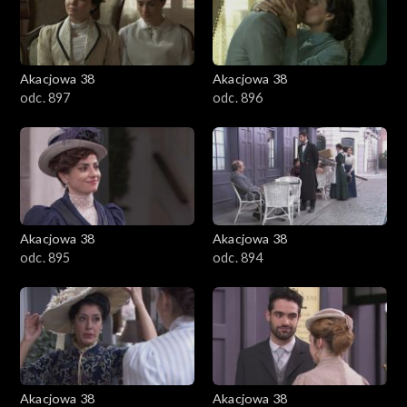
Akacjowa 38
Akacjowa 38
odc. 897
odc. 896
Akacjowa 38
Akacjowa 38
odc. 895
odc. 894
Akacjowa 38
Akacjowa 38