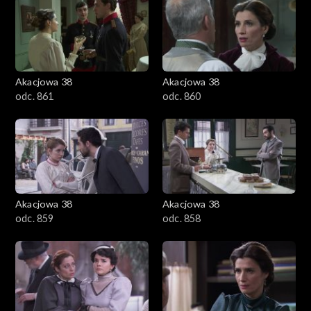
Akacjowa 38
Akacjowa 38
odc. 861
odc. 860
Akacjowa 38
Akacjowa 38
odc. 859
odc. 858