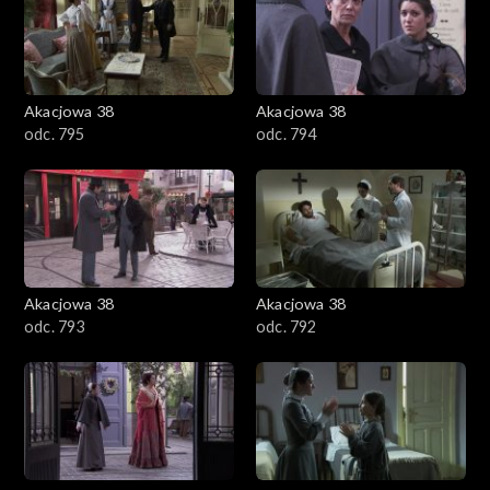
Akacjowa 38
Akacjowa 38
odc. 795
odc. 794
Akacjowa 38
Akacjowa 38
odc. 793
odc. 792