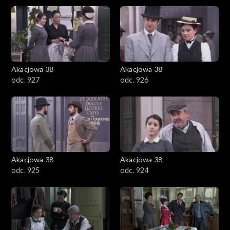
Akacjowa 38
Akacjowa 38
odc. 927
odc. 926
Akacjowa 38
Akacjowa 38
odc. 925
odc. 924