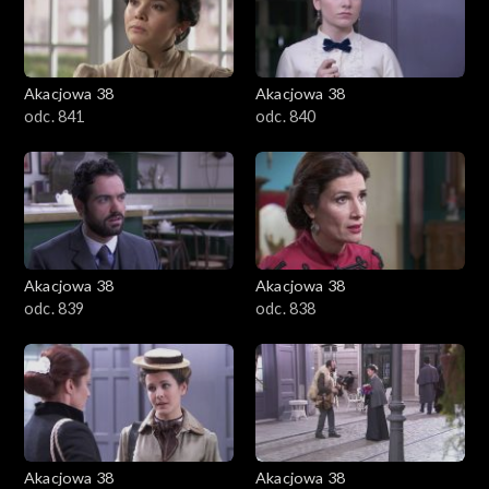
Akacjowa 38
Akacjowa 38
odc. 841
odc. 840
Akacjowa 38
Akacjowa 38
odc. 839
odc. 838
Akacjowa 38
Akacjowa 38