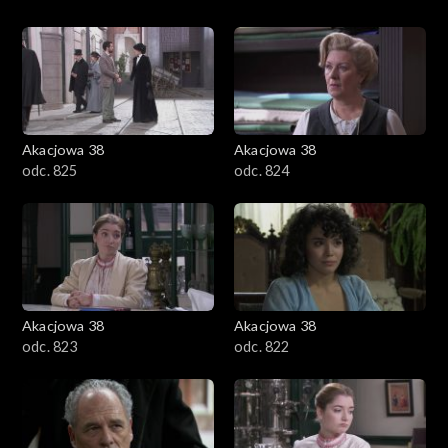
Akacjowa 38
Akacjowa 38
odc. 825
odc. 824
Akacjowa 38
Akacjowa 38
odc. 823
odc. 822