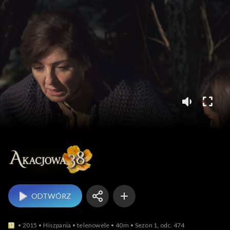
Akacjowa 38
ODTWÓRZ
2015
Hiszpania
telenowele
40m
Sezon 1, odc. 474