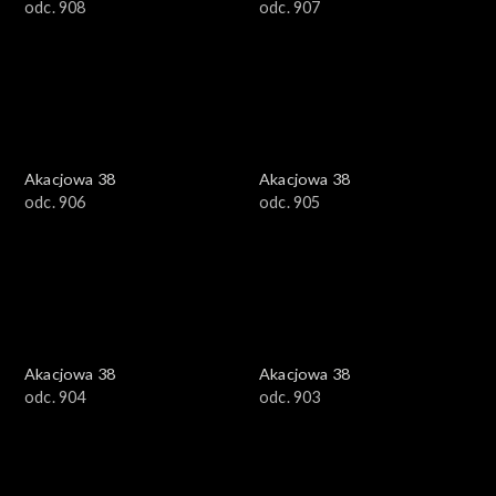
odc. 908
odc. 907
Akacjowa 38
Akacjowa 38
odc. 906
odc. 905
Akacjowa 38
Akacjowa 38
odc. 904
odc. 903