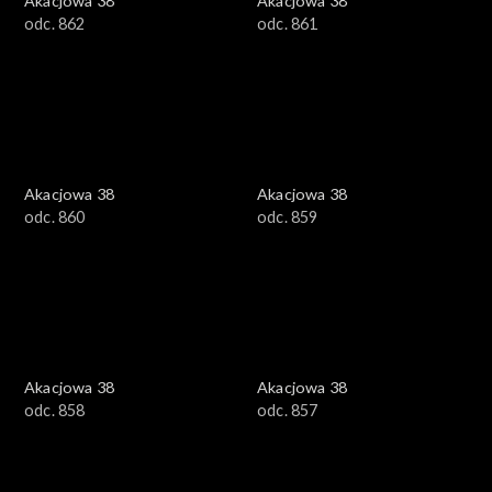
Akacjowa 38
Akacjowa 38
odc. 862
odc. 861
Akacjowa 38
Akacjowa 38
odc. 860
odc. 859
Akacjowa 38
Akacjowa 38
odc. 858
odc. 857