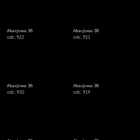
Akacjowa 38
Akacjowa 38
odc. 922
odc. 921
Akacjowa 38
Akacjowa 38
odc. 920
odc. 919