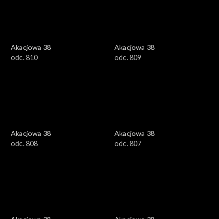
Akacjowa 38
Akacjowa 38
odc. 810
odc. 809
Akacjowa 38
Akacjowa 38
odc. 808
odc. 807