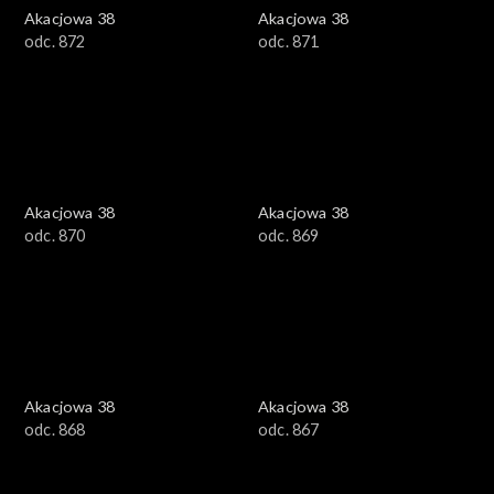
Akacjowa 38
Akacjowa 38
odc. 872
odc. 871
Akacjowa 38
Akacjowa 38
odc. 870
odc. 869
Akacjowa 38
Akacjowa 38
odc. 868
odc. 867