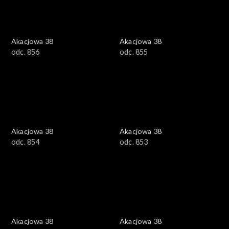
Akacjowa 38
Akacjowa 38
odc. 856
odc. 855
Akacjowa 38
Akacjowa 38
odc. 854
odc. 853
Akacjowa 38
Akacjowa 38