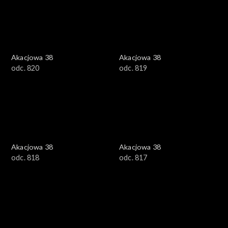
Akacjowa 38
Akacjowa 38
odc. 820
odc. 819
Akacjowa 38
Akacjowa 38
odc. 818
odc. 817