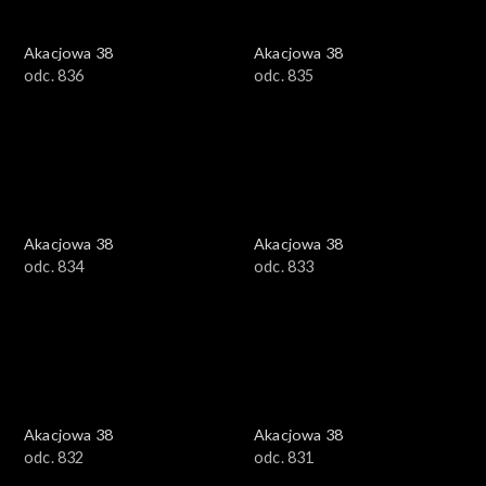
Akacjowa 38
Akacjowa 38
odc. 836
odc. 835
Akacjowa 38
Akacjowa 38
odc. 834
odc. 833
Akacjowa 38
Akacjowa 38
odc. 832
odc. 831