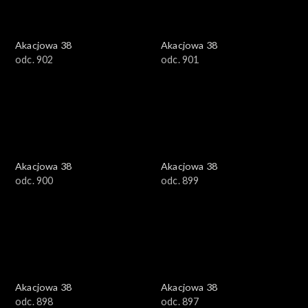
Akacjowa 38
Akacjowa 38
odc. 902
odc. 901
Akacjowa 38
Akacjowa 38
odc. 900
odc. 899
Akacjowa 38
Akacjowa 38
odc. 898
odc. 897