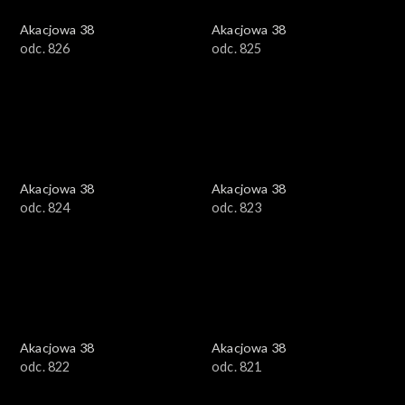
Akacjowa 38
Akacjowa 38
odc. 826
odc. 825
Akacjowa 38
Akacjowa 38
odc. 824
odc. 823
Akacjowa 38
Akacjowa 38
odc. 822
odc. 821