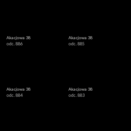
Akacjowa 38
Akacjowa 38
odc. 886
odc. 885
Akacjowa 38
Akacjowa 38
odc. 884
odc. 883