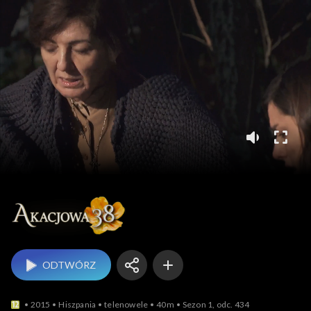
Akacjowa 38
ODTWÓRZ
2015
Hiszpania
telenowele
40m
Sezon 1, odc. 434