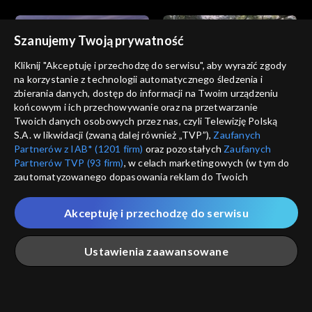
Szanujemy Twoją prywatność
Kliknij "Akceptuję i przechodzę do serwisu", aby wyrazić zgody
na korzystanie z technologii automatycznego śledzenia i
zbierania danych, dostęp do informacji na Twoim urządzeniu
Akacjowa 38
Akacjowa 38
końcowym i ich przechowywanie oraz na przetwarzanie
odc. 779
odc. 778
Twoich danych osobowych przez nas, czyli Telewizję Polską
S.A. w likwidacji (zwaną dalej również „TVP”),
Zaufanych
Partnerów z IAB* (1201 firm)
oraz pozostałych
Zaufanych
Partnerów TVP (93 firm)
, w celach marketingowych (w tym do
zautomatyzowanego dopasowania reklam do Twoich
zainteresowań i mierzenia ich skuteczności) i pozostałych,
które wskazujemy poniżej, a także zgody na udostępnianie
Akceptuję i przechodzę do serwisu
przez nas identyfikatora PPID do Google.
Akacjowa 38
Akacjowa 38
odc. 777
odc. 776
Twoje dane osobowe zbierane podczas odwiedzania przez
Ustawienia zaawansowane
Ciebie naszych
poszczególnych serwisów
zwanych dalej
„Portalem”, w tym informacje zapisywane za pomocą
technologii takich jak: pliki cookie, sygnalizatory WWW lub
innych podobnych technologii umożliwiających świadczenie
Główna
Szukaj
Moja lista
Na żywo
Więcej
dopasowanych i bezpiecznych usług, personalizację treści