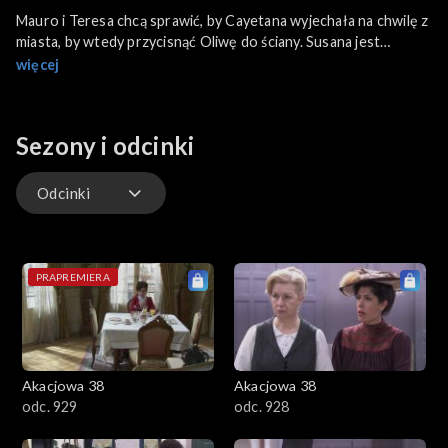
Mauro i Teresa chcą sprawić, by Cayetana wyjechała na chwilę z
miasta, by wtedy przycisnąć Oliwę do ściany. Susana jest
zszokowana tym, że Juliana i Leandro zamierzają ogłosić, iż
więcej
Victor jest ich synem. Teresa w ostrych słowach odmawia
Humildad asystowania jej na jej ślubie. Cayetana nakazuje Mauro,
by dał Teresie spokój - w przeciwnym razie porozmawia z
Sezony i odcinki
Humildad. Gines informuje Ramona, iż zamierza wyjechać ze
strachu przed Clemente. Trini prosi Felipe, by wyciągnął od
Ramona informacje w co takiego się wplątał. Rosina zaczyna
Odcinki
unikać towarzystwa smutnych wdów.
Odcinki
PRAPREMIERA
Akacjowa 38
Akacjowa 38
odc. 929
odc. 928