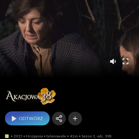
Akacjowa 38
ODTWÓRZ
2015
Hiszpania
telenowele
41m
Sezon 1, odc. 398