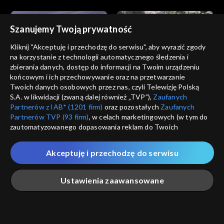
Szanujemy Twoją prywatność
Kliknij "Akceptuję i przechodzę do serwisu", aby wyrazić zgody
na korzystanie z technologii automatycznego śledzenia i
zbierania danych, dostęp do informacji na Twoim urządzeniu
Akacjowa 38
Akacjowa 38
końcowym i ich przechowywanie oraz na przetwarzanie
odc. 779
odc. 778
Twoich danych osobowych przez nas, czyli Telewizję Polską
S.A. w likwidacji (zwaną dalej również „TVP”),
Zaufanych
Partnerów z IAB* (1201 firm)
oraz pozostałych
Zaufanych
Partnerów TVP (93 firm)
, w celach marketingowych (w tym do
zautomatyzowanego dopasowania reklam do Twoich
zainteresowań i mierzenia ich skuteczności) i pozostałych,
które wskazujemy poniżej, a także zgody na udostępnianie
Akceptuję i przechodzę do serwisu
przez nas identyfikatora PPID do Google.
Akacjowa 38
Akacjowa 38
odc. 777
odc. 776
Twoje dane osobowe zbierane podczas odwiedzania przez
Ustawienia zaawansowane
Ciebie naszych
poszczególnych serwisów
zwanych dalej
„Portalem”, w tym informacje zapisywane za pomocą
technologii takich jak: pliki cookie, sygnalizatory WWW lub
innych podobnych technologii umożliwiających świadczenie
Główna
Szukaj
Moja lista
Na żywo
Więcej
dopasowanych i bezpiecznych usług, personalizację treści