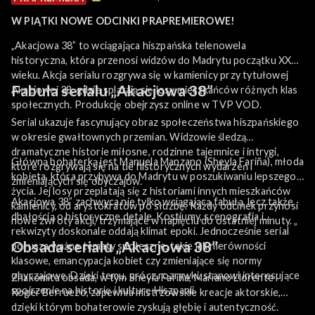
W PIĄTKI NOWE ODCINKI PRAPREMIEROWE!
„Akacjowa 38” to wciągająca hiszpańska telenowela
historyczna, która przenosi widzów do Madrytu początku XX
wieku. Akcja serialu rozgrywa się w kamienicy przy tytułowej
Fabuła serialu „Akacjowa 38”
Akacjowej 38, gdzie splatają się losy mieszkańców różnych klas
społecznych. Produkcję obejrzysz online w TVP VOD.
Serial ukazuje fascynujący obraz społeczeństwa hiszpańskiego
w okresie gwałtownych przemian. Widzowie śledzą
dramatyczne historie miłosne, rodzinne tajemnice i intrygi,
Główną bohaterką jest Manuela Manzano (Sheyla Fariña), młoda
które rozgrywają się na tle historycznych wydarzeń i
kobieta, która przybywa do Madrytu w poszukiwaniu lepszego
zmieniających się obyczajów.
życia. Jej losy przeplatają się z historiami innych mieszkańców
Akacjowa 38” zachwyca nie tylko wciągającą fabułą, lecz także
kamienicy, od arystokratów po służbę. Każdy odcinek przynosi
dbałością o historyczne detale. Kostiumy, scenografia i
nowe zwroty akcji, trzymające w napięciu do ostatniej minuty. „
rekwizyty doskonale oddają klimat epoki. Jednocześnie serial
Obsada serialu „Akacjowa 38”
porusza ważne tematy społeczne, takie jak nierówności
klasowe, emancypacja kobiet czy zmieniające się normy
obyczajowe. Dzięki temu, prócz rozrywki, stanowi interesujące
Znakomita obsada, w tym Sheyla Fariña, Mariano Llorente i
spojrzenie na historię i kulturę Hiszpanii.
Roger Berruezo, zapewnia mistrzowskie kreacje aktorskie,
dzięki którym bohaterowie zyskują głębię i autentyczność.