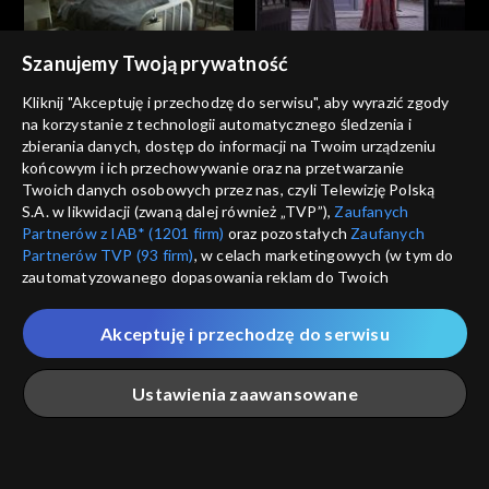
Akacjowa 38
Akacjowa 38
Szanujemy Twoją prywatność
odc. 792
odc. 791
Kliknij "Akceptuję i przechodzę do serwisu", aby wyrazić zgody
na korzystanie z technologii automatycznego śledzenia i
zbierania danych, dostęp do informacji na Twoim urządzeniu
końcowym i ich przechowywanie oraz na przetwarzanie
Twoich danych osobowych przez nas, czyli Telewizję Polską
S.A. w likwidacji (zwaną dalej również „TVP”),
Zaufanych
Partnerów z IAB* (1201 firm)
oraz pozostałych
Zaufanych
Akacjowa 38
Akacjowa 38
Partnerów TVP (93 firm)
, w celach marketingowych (w tym do
odc. 790
odc. 789
zautomatyzowanego dopasowania reklam do Twoich
zainteresowań i mierzenia ich skuteczności) i pozostałych,
które wskazujemy poniżej, a także zgody na udostępnianie
Akceptuję i przechodzę do serwisu
przez nas identyfikatora PPID do Google.
Twoje dane osobowe zbierane podczas odwiedzania przez
Ustawienia zaawansowane
Ciebie naszych
poszczególnych serwisów
zwanych dalej
„Portalem”, w tym informacje zapisywane za pomocą
technologii takich jak: pliki cookie, sygnalizatory WWW lub
Akacjowa 38
Akacjowa 38
innych podobnych technologii umożliwiających świadczenie
odc. 788
odc. 787
Główna
Szukaj
Moja lista
Na żywo
Więcej
dopasowanych i bezpiecznych usług, personalizację treści