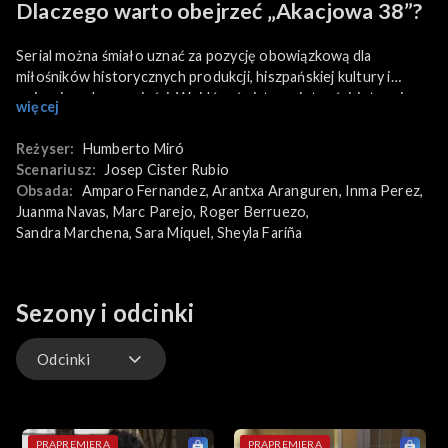
Dlaczego warto obejrzeć „Akacjowa 38”?
Serial można śmiało uznać za pozycję obowiązkową dla
miłośników historycznych produkcji, hiszpańskiej kultury i
wciągających opowieści. Wejdź w świat namiętności, intryg i
więcej
wielkich emocji – oglądaj serial „Akacjowa 38” na TVP VOD!
Reżyser:
Humberto Miró
Scenariusz:
Josep Cister Rubio
Obsada:
Amparo Fernandez
, 
Arantxa Aranguren
, 
Inma Perez
, 
Juanma Navas
, 
Marc Parejo
, 
Roger Berruezo
, 
Sandra Marchena
, 
Sara Miquel
, 
Sheyla Fariña
Sezony i odcinki
Odcinki
Odcinki
PRAPREMIERA
PRAPREMIERA