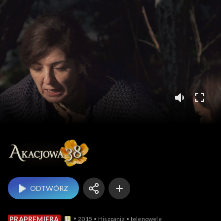
Akacjowa 38
ODTWÓRZ
2015
Hiszpania
telenowele
PRAPREMIERA