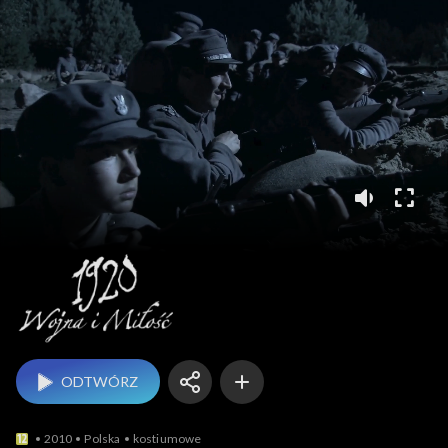
1920. Wojna i miłość
ODTWÓRZ
2010
Polska
kostiumowe