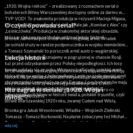
„1920. Wojna i miłość” – zrealizowany z rozmachem serial o
bohaterach Bitwy Warszawskiej dostępny online za darmo w
TVP VOD! To znakomita produkcja w reżyserii Macieja Migasa,
O czym opowiada serial?
który dla TVP reżyserował takie seriale jak „Komisarz Alex” czy
„Leśniczówka”. Produkcja w znakomitej aktorskiej obsadzie,
która w ciekawy sposób daje widzowi lekcję historii.
Bronek Jabłoński jest oficerem w rosyjskiej armii, Władek
Jarociński służy w randze podporucznika w wojsku niemieckim,
a Tomasz Szymański to porucznik armii austro-węgierskiej.
Lekcja historii
Wszystkich trzech poznajemy w pogrążonej w chaosie Rosji,
tuż przed odzyskaniem przez Polskę niepodległości. Ich losy
trwale splatają się ze sobą. Wszyscy trafiają do polskiej armii,
W tle wojenno-sensacyjnej historii twórcy dają widzowi lekcję
która idzie na wojnę z bolszewikami. Lenin na czele swojej armii
historii. Na przykładzie bohaterów pokazuje skomplikowane
chce przenieść rewolucję na całą Europę. Losy bohaterów mają
losy Polaków, którzy wcześniej podzieleni przez trzech
różny przebieg, ale wszyscy biorą udział w jednej z
Kto zagrał w serialu „1920. Woja i
zaborców, stają w jednym szeregu w obronie dopiero co
najważniejszych bitew w historii świata, polskim tryumfie, czyli
odzyskanej ojczyzny.
miłość”?
Bitwie Warszawskiej 1920 roku, zwanej Cudem nad Wisłą.
Bronka gra Jakub Wesołowski, Władka – Wojciech Zieliński,
Tomasza –Tomasz Borkowski. Na planie zobaczymy też Michała
Żurawskiego, Danutę Stenkę, Karolinę Nolbrzak, Lesława
więcej
Żurka, Karolinę Chapko, Mirosława Bakę, Krzysztofa Globisza,