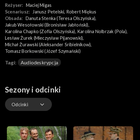
Piotra Gąsowskiego, Katarzynę Maciąg i wielu innych, znanych
Reżyser:
Maciej Migas
aktorów. Sensacyjną opowieść o Cudzie nad Wisłą można
Scenariusz:
Janusz Petelski
, 
Robert Miękus
oglądać na platformie TVP VOD!
Obsada:
Danuta Stenka (Teresa Olszyńska)
, 
Jakub Wesołowski (Bronisław Jabłoński)
, 
Karolina Chapko (Zofia Olszyńska)
, 
Karolina Nolbrzak (Pola)
, 
Lesław Żurek (Mieczysław Pijanowski)
, 
Michał Żurawski (Aleksander Sribielnikow)
, 
Tomasz Borkowski (Józef Szymański)
Tagi:
Audiodeskrypcja
Sezony i odcinki
Odcinki
Odcinki