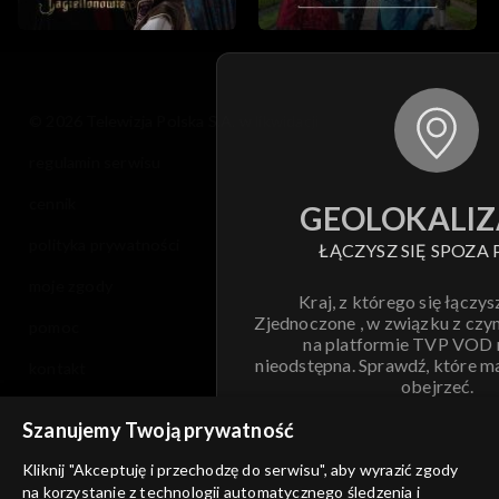
© 2026 Telewizja Polska S.A. w likwidacji
regulamin serwisu
cennik
GEOLOKALIZ
polityka prywatności
ŁĄCZYSZ SIĘ SPOZA 
moje zgody
Kraj, z którego się łączys
Zjednoczone , w związku z czy
pomoc
na platformie TVP VOD
nieodstępna. Sprawdź, które m
kontakt
obejrzeć.
voucher
Szanujemy Twoją prywatność
Nie pokazuj pon
dostępność
Kliknij "Akceptuję i przechodzę do serwisu", aby wyrazić zgody
informacje o dostawcy usług
na korzystanie z technologii automatycznego śledzenia i