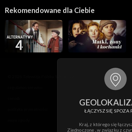
Rekomendowane dla Ciebie
© 2026 Telewizja Polska S.A. w likwidacji
regulamin serwisu
cennik
GEOLOKALIZ
polityka prywatności
ŁĄCZYSZ SIĘ SPOZA 
moje zgody
Kraj, z którego się łączys
Zjednoczone , w związku z czy
pomoc