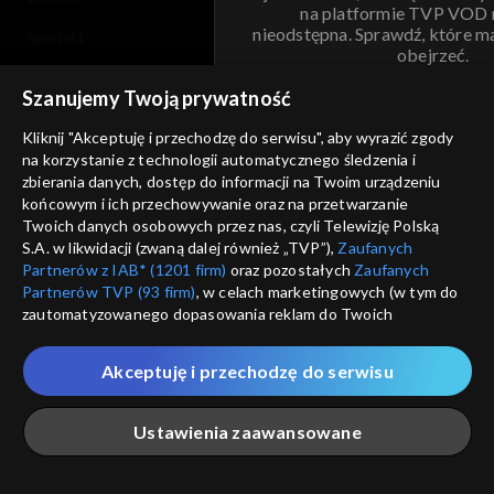
na platformie TVP VOD
nieodstępna. Sprawdź, które m
kontakt
obejrzeć.
voucher
Szanujemy Twoją prywatność
Nie pokazuj pon
dostępność
Kliknij "Akceptuję i przechodzę do serwisu", aby wyrazić zgody
informacje o dostawcy usług
na korzystanie z technologii automatycznego śledzenia i
ANULUJ
SP
zbierania danych, dostęp do informacji na Twoim urządzeniu
końcowym i ich przechowywanie oraz na przetwarzanie
Twoich danych osobowych przez nas, czyli Telewizję Polską
S.A. w likwidacji (zwaną dalej również „TVP”),
Zaufanych
Partnerów z IAB* (1201 firm)
oraz pozostałych
Zaufanych
Partnerów TVP (93 firm)
, w celach marketingowych (w tym do
zautomatyzowanego dopasowania reklam do Twoich
zainteresowań i mierzenia ich skuteczności) i pozostałych,
które wskazujemy poniżej, a także zgody na udostępnianie
Akceptuję i przechodzę do serwisu
przez nas identyfikatora PPID do Google.
Twoje dane osobowe zbierane podczas odwiedzania przez
Ustawienia zaawansowane
Ciebie naszych
poszczególnych serwisów
zwanych dalej
„Portalem”, w tym informacje zapisywane za pomocą
technologii takich jak: pliki cookie, sygnalizatory WWW lub