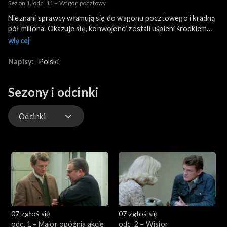
Sezon 1, odc. 11 – Wagon pocztowy
Nieznani sprawcy włamują się do wagonu pocztowego i kradną
pół miliona. Okazuje się, konwojenci zostali uśpieni środkiem
nasennym podanym w piwie. Kto podał im ten środek?
więcej
Podejrzanych jest kilku, jednak prawda okazuje się zaskakująca.
By wykryć sprawcę, Borewicz zastawia pułapkę...
Napisy:
Polski
Sezony i odcinki
Odcinki
Odcinki
07 zgłoś się
07 zgłoś się
odc. 1 – Major opóźnia akcję
odc. 2 – Wisior