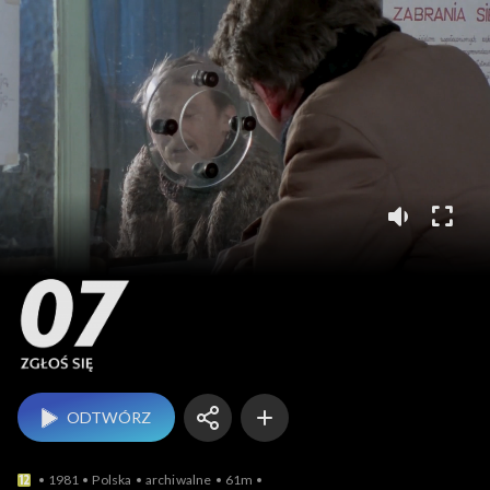
07 zgłoś się
ODTWÓRZ
1981
Polska
archiwalne
61m