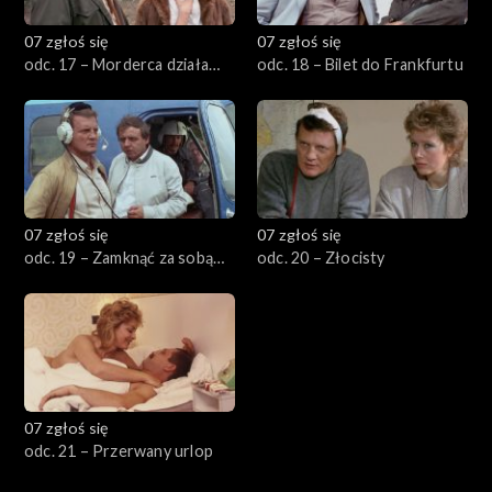
07 zgłoś się
07 zgłoś się
odc. 17 – Morderca działa
odc. 18 – Bilet do Frankfurtu
nocą
07 zgłoś się
07 zgłoś się
odc. 19 – Zamknąć za sobą
odc. 20 – Złocisty
drzwi
07 zgłoś się
odc. 21 – Przerwany urlop