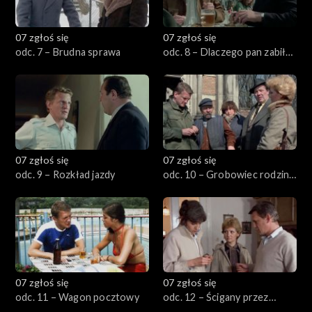
07 zgłoś się
07 zgłoś się
odc. 7 – Brudna sprawa
odc. 8 – Dlaczego pan zabił
moją mamę
07 zgłoś się
07 zgłoś się
odc. 9 – Rozkład jazdy
odc. 10 – Grobowiec rodziny
von Rausch
07 zgłoś się
07 zgłoś się
odc. 11 – Wagon pocztowy
odc. 12 – Ścigany przez
samego siebie