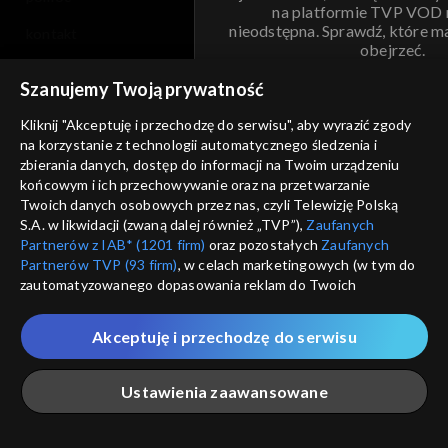
na platformie TVP VOD
nieodstępna. Sprawdź, które m
kontakt
obejrzeć.
voucher
Szanujemy Twoją prywatność
Nie pokazuj pon
dostępność
Kliknij "Akceptuję i przechodzę do serwisu", aby wyrazić zgody
informacje o dostawcy usług
na korzystanie z technologii automatycznego śledzenia i
ANULUJ
SP
zbierania danych, dostęp do informacji na Twoim urządzeniu
końcowym i ich przechowywanie oraz na przetwarzanie
Twoich danych osobowych przez nas, czyli Telewizję Polską
S.A. w likwidacji (zwaną dalej również „TVP”),
Zaufanych
Partnerów z IAB* (1201 firm)
oraz pozostałych
Zaufanych
Partnerów TVP (93 firm)
, w celach marketingowych (w tym do
zautomatyzowanego dopasowania reklam do Twoich
zainteresowań i mierzenia ich skuteczności) i pozostałych,
które wskazujemy poniżej, a także zgody na udostępnianie
Akceptuję i przechodzę do serwisu
przez nas identyfikatora PPID do Google.
Twoje dane osobowe zbierane podczas odwiedzania przez
Ustawienia zaawansowane
Ciebie naszych
poszczególnych serwisów
zwanych dalej
„Portalem”, w tym informacje zapisywane za pomocą
technologii takich jak: pliki cookie, sygnalizatory WWW lub