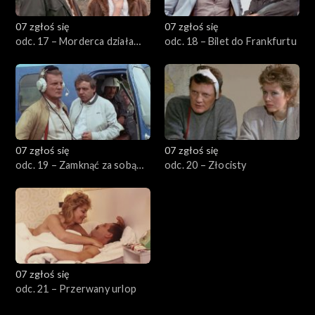
07 zgłoś się
07 zgłoś się
odc. 17 – Morderca działa
odc. 18 – Bilet do Frankfurtu
nocą
07 zgłoś się
07 zgłoś się
odc. 19 – Zamknąć za sobą
odc. 20 – Złocisty
drzwi
07 zgłoś się
odc. 21 – Przerwany urlop