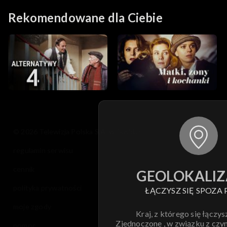
Rekomendowane dla Ciebie
© 2026 Telewizja Polska S.A. w likwidacji
regulamin serwisu
cennik
GEOLOKALIZ
polityka prywatności
ŁĄCZYSZ SIĘ SPOZA 
moje zgody
Kraj, z którego się łączys
Zjednoczone , w związku z czy
pomoc