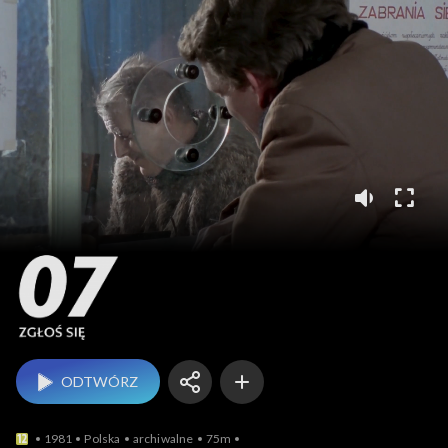
07 zgłoś się
ODTWÓRZ
1981
Polska
archiwalne
75m