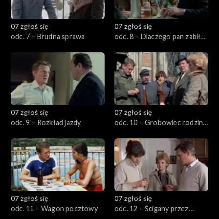
07 zgłoś się
07 zgłoś się
odc. 7 – Brudna sprawa
odc. 8 – Dlaczego pan zabił
moją mamę
07 zgłoś się
07 zgłoś się
odc. 9 – Rozkład jazdy
odc. 10 – Grobowiec rodziny
von Rausch
07 zgłoś się
07 zgłoś się
odc. 11 – Wagon pocztowy
odc. 12 – Ścigany przez
samego siebie