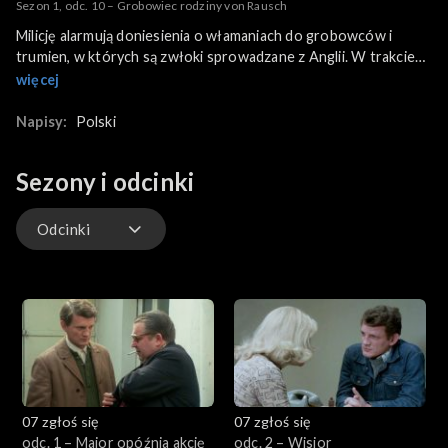
Sezon 1, odc. 10 – Grobowiec rodziny von Rausch
Milicję alarmują doniesienia o włamaniach do grobowców i
trumien, w których są zwłoki sprowadzane z Anglii. W trakcie
śledztwa Borewicz wpada na trop dwojga wspólników, którzy w
więcej
trumnach ze zwłokami przemycali do Polski złoto i dolary.
Porucznik podąża ich śladem…
Napisy:
Polski
Sezony i odcinki
Odcinki
Odcinki
07 zgłoś się
07 zgłoś się
odc. 1 – Major opóźnia akcję
odc. 2 – Wisior