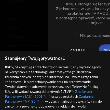
moje zgody
Kraj, z którego się łączys
Zjednoczone , w związku z czy
pomoc
na platformie TVP VOD
nieodstępna. Sprawdź, które m
kontakt
obejrzeć.
voucher
Nie pokazuj pon
dostępność
informacje o dostawcy usług
ANULUJ
SP
Szanujemy Twoją prywatność
Kliknij "Akceptuję i przechodzę do serwisu", aby wyrazić zgody
na korzystanie z technologii automatycznego śledzenia i
zbierania danych, dostęp do informacji na Twoim urządzeniu
końcowym i ich przechowywanie oraz na przetwarzanie
Twoich danych osobowych przez nas, czyli Telewizję Polską
S.A. w likwidacji (zwaną dalej również „TVP”),
Zaufanych
Partnerów z IAB* (1201 firm)
oraz pozostałych
Zaufanych
Partnerów TVP (93 firm)
, w celach marketingowych (w tym do
zautomatyzowanego dopasowania reklam do Twoich