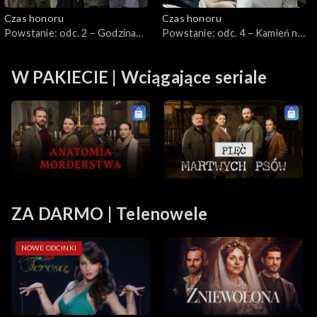
Czas honoru
Czas honoru
Powstanie: odc. 2 – Godzina
Powstanie: odc. 4 – Kamień na
W
kamieniu
W PAKIECIE | Wciągające seriale
ZA DARMO | Telenowele
NOWE ODCINKI