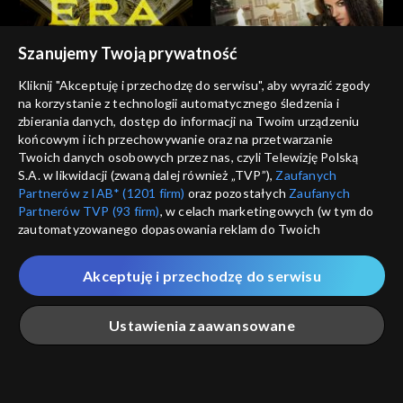
Szanujemy Twoją prywatność
Kliknij "Akceptuję i przechodzę do serwisu", aby wyrazić zgody
na korzystanie z technologii automatycznego śledzenia i
zbierania danych, dostęp do informacji na Twoim urządzeniu
końcowym i ich przechowywanie oraz na przetwarzanie
Twoich danych osobowych przez nas, czyli Telewizję Polską
S.A. w likwidacji (zwaną dalej również „TVP”),
Zaufanych
Partnerów z IAB* (1201 firm)
oraz pozostałych
Zaufanych
Partnerów TVP (93 firm)
, w celach marketingowych (w tym do
zautomatyzowanego dopasowania reklam do Twoich
zainteresowań i mierzenia ich skuteczności) i pozostałych,
które wskazujemy poniżej, a także zgody na udostępnianie
Akceptuję i przechodzę do serwisu
przez nas identyfikatora PPID do Google.
Twoje dane osobowe zbierane podczas odwiedzania przez
Ustawienia zaawansowane
Ciebie naszych
poszczególnych serwisów
zwanych dalej
„Portalem”, w tym informacje zapisywane za pomocą
technologii takich jak: pliki cookie, sygnalizatory WWW lub
innych podobnych technologii umożliwiających świadczenie
Główna
Szukaj
Moja lista
Na żywo
Więcej
dopasowanych i bezpiecznych usług, personalizację treści