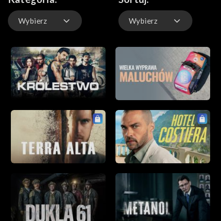
Wybierz
Wybierz
Domyślnie
Ostatnio dodane
Wszystko
Najstarsze
obyczajowe
Najnowsze
sensacyjne
A-Z
telenowele
Z-A
dokumentalne
komediowe