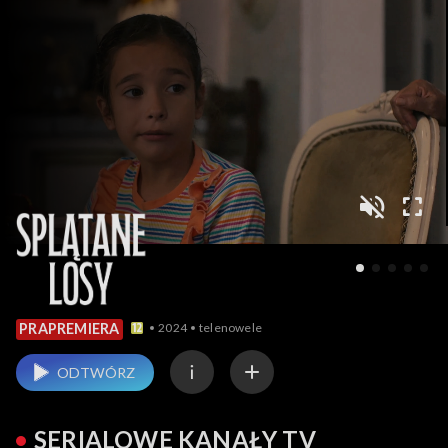
2024
telenowele
PRAPREMIERA
ODTWÓRZ
SERIALOWE KANAŁY TV