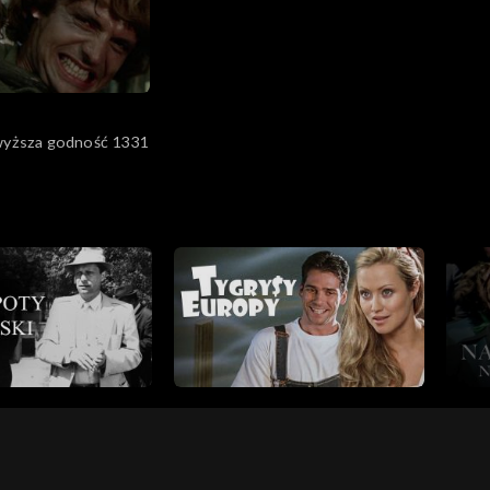
a
jwyższa godność 1331