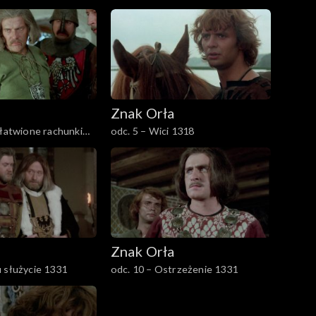
a
Znak Orła
ałatwione rachunki
odc. 5 – Wici 1318
a
Znak Orła
 służycie 1331
odc. 10 – Ostrzeżenie 1331