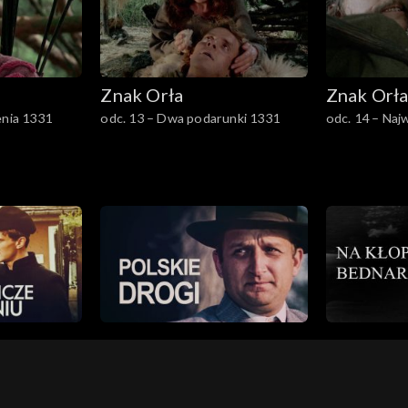
Znak Orła
Znak Orł
enia 1331
odc. 13 – Dwa podarunki 1331
odc. 14 – Na