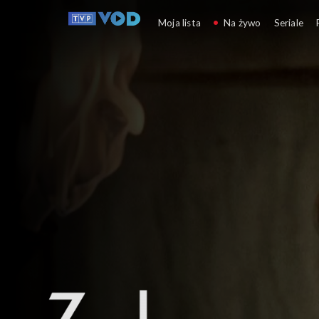
Znak Orła
Moja lista
Na żywo
Seriale