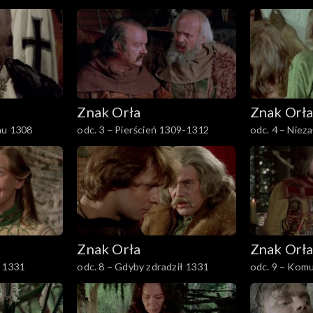
Znak Orła
Znak Orł
nu 1308
odc. 3 – Pierścień 1309-1312
odc. 4 – Niez
1318
Znak Orła
Znak Orł
e 1331
odc. 8 – Gdyby zdradził 1331
odc. 9 – Komu