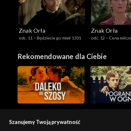
Znak Orła
Znak Orła
odc. 11 – Będziecie go mieli 1331
odc. 12 – Cena milcz
Rekomendowane dla Ciebie
Szanujemy Twoją prywatność
© 2026 Telewizja Polska S.A. w likwidacji