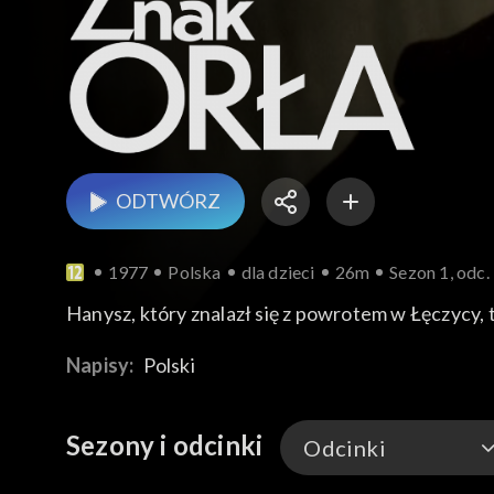
ODTWÓRZ
1977
Polska
dla dzieci
26m
Sezon 1, odc.
Hanysz, który znalazł się z powrotem w Łęczycy,
Napisy:
Polski
Sezony i odcinki
Odcinki