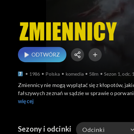
ODTWÓRZ
1986
Polska
komedia
58m
Sezon 1, odc. 
Zmiennicy nie mogą wyplątać się z kłopotów, jaki
fałszywych zeznań w sądzie w sprawie o porwanie 
przyjaciołom Jacka Parzydlaka w rozwiązaniu p
więcej
Sezony i odcinki
Odcinki