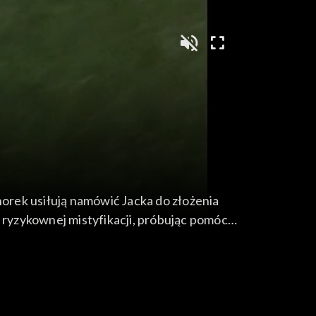
horek usiłują namówić Jacka do złożenia
w ryzykownej mistyfikacji, próbując pomóc