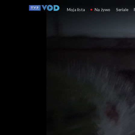
Zmiennicy
Moja lista
Na żywo
Seriale