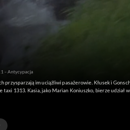
11 – Antycypacja
ch przysparzają im uciążliwi pasażerowie. Kłusek i Gonsc
taxi 1313. Kasia, jako Marian Koniuszko, bierze udział 
roblemów mieszkaniowych.