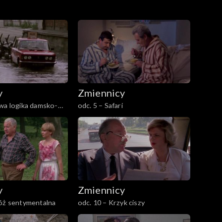
y
Zmiennicy
wa logika damsko-
odc. 5 – Safari
y
Zmiennicy
róż sentymentalna
odc. 10 – Krzyk ciszy