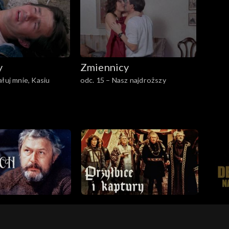
y
Zmiennicy
ałuj mnie, Kasiu
odc. 15 – Nasz najdroższy