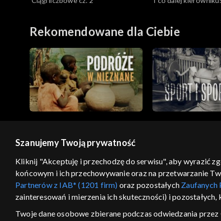
Ciągi liczbowe cz. 2
I co dalej kierowniku
Rekomendowane dla Ciebie
Szanujemy Twoją prywatność
© 2026 Telewizja Polska S.A. w likwidacji
Kliknij "Akceptuję i przechodzę do serwisu", aby wyrazić z
końcowym i ich przechowywanie oraz na przetwarzanie Twoic
regulamin serwisu
cennik
polityka prywatności
Partnerów z IAB* (1201 firm)
oraz pozostałych
Zaufanych 
GEOLOKALIZA
zainteresowań i mierzenia ich skuteczności) i pozostałych,
ŁĄCZYSZ SIĘ SPOZA PO
Twoje dane osobowe zbierane podczas odwiedzania przez 