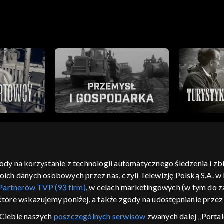
?
gody na korzystanie z technologii automatycznego śledzenia i z
h danych osobowych przez nas, czyli Telewizję Polską S.A. w l
moje zgody
pomoc
kontakt
voucher
dostępno
Partnerów TVP (93 firm)
, w celach marketingowych (w tym do
CJA
 które wskazujemy poniżej, a także zgody na udostępnianie prze
LSKI
Ciebie naszych
poszczególnych serwisów
zwanych dalej „Portal