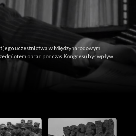
mat jego uczestnictwa w Międzynarodowym
Przedmiotem obrad podczas Kongresu był wpływ
 a także zagadnienie medycyny Indian Ameryki