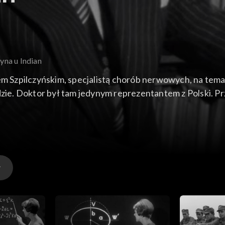
yna u Indian
m Szpilczyńskim, specjalistą chorób nerwowych, na te
ie. Doktor był tam jedynym reprezentantem z Polski. 
 po uzyskaniu niepodległości przez Stany Zjednoczone,