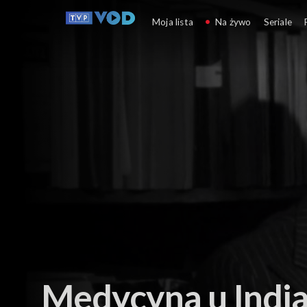
Wykłady i szkolenia
Moja lista
Na żywo
Seriale
Medycyna u Indi