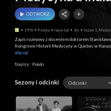
ODTWÓRZ
1976
Polska
reportaż
3m
Sezon 1, Medyc
Zapis rozmowy z docentem doktorem Stanisławe
Kongresie Historii Medycyny w Quebec w Kanadz
medycyny europejskiej na medycynę amerykańską
więcej
Północnej.
Napisy:
Polski
Sezony i odcinki
Odcinki
Odcinki