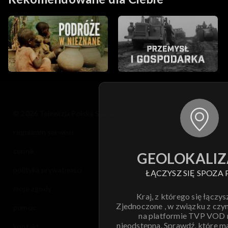
© 2026 Telewizja Polska S.A. w likwidacji
regulamin serwisu
cennik
GEOLOKALIZ
polityka prywatności
ŁĄCZYSZ SIĘ SPOZA 
moje zgody
Kraj, z którego się łączys
Zjednoczone , w związku z czy
pomoc
na platformie TVP VOD
nieodstępna. Sprawdź, które m
kontakt