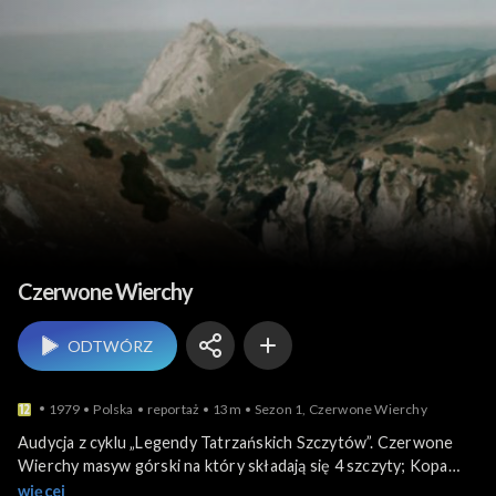
Turystyka i wypoczynek
Czerwone Wierchy
ODTWÓRZ
1979
Polska
reportaż
13m
Sezon 1, Czerwone Wierchy
Audycja z cyklu „Legendy Tatrzańskich Szczytów”. Czerwone
Wierchy masyw górski na który składają się 4 szczyty; Kopa
Kondracka, Małołączniak, Krzesanica i Ciemniak. Kopulaste
więcej