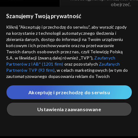
obejrzeć.
voucher
Szanujemy Twoją prywatność
Nie pokazuj pon
dostępność
Kliknij "Akceptuję i przechodzę do serwisu", aby wyrazić zgody
na korzystanie z technologii automatycznego śledzenia i
informacje o dostawcy usług
ANULUJ
SP
zbierania danych, dostęp do informacji na Twoim urządzeniu
końcowym i ich przechowywanie oraz na przetwarzanie
Twoich danych osobowych przez nas, czyli Telewizję Polską
S.A. w likwidacji (zwaną dalej również „TVP”),
Zaufanych
Partnerów z IAB* (1201 firm)
oraz pozostałych
Zaufanych
Partnerów TVP (93 firm)
, w celach marketingowych (w tym do
zautomatyzowanego dopasowania reklam do Twoich
zainteresowań i mierzenia ich skuteczności) i pozostałych,
które wskazujemy poniżej, a także zgody na udostępnianie
Akceptuję i przechodzę do serwisu
przez nas identyfikatora PPID do Google.
Twoje dane osobowe zbierane podczas odwiedzania przez
Ustawienia zaawansowane
Ciebie naszych
poszczególnych serwisów
zwanych dalej
„Portalem”, w tym informacje zapisywane za pomocą
technologii takich jak: pliki cookie, sygnalizatory WWW lub
innych podobnych technologii umożliwiających świadczenie
Główna
Szukaj
Moja lista
Na żywo
Więcej
dopasowanych i bezpiecznych usług, personalizację treści