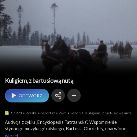
Turystyka i wypoczynek
Kuligiem, z bartusiową nutą
ODTWÓRZ
1973
Polska
reportaż
26m
Sezon 1, Kuligiem, z bartusiową nutą
Audycja z cyklu „Encyklopedia Tatrzańska”. Wspomnienie
słynnego muzyka góralskiego, Bartusia Obrochty, ubarwione
ujęciami z kuligu do schroniska w Roztoce, organizowanego co
więcej