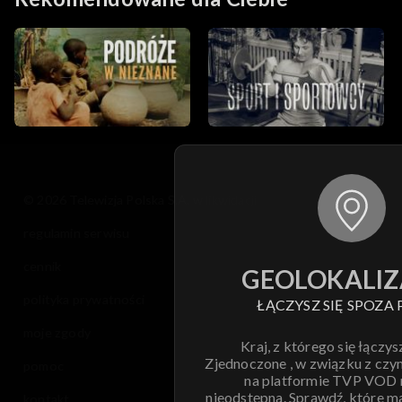
© 2026 Telewizja Polska S.A. w likwidacji
regulamin serwisu
cennik
GEOLOKALIZ
polityka prywatności
ŁĄCZYSZ SIĘ SPOZA 
moje zgody
Kraj, z którego się łączys
Zjednoczone , w związku z czy
pomoc
na platformie TVP VOD
nieodstępna. Sprawdź, które m
kontakt