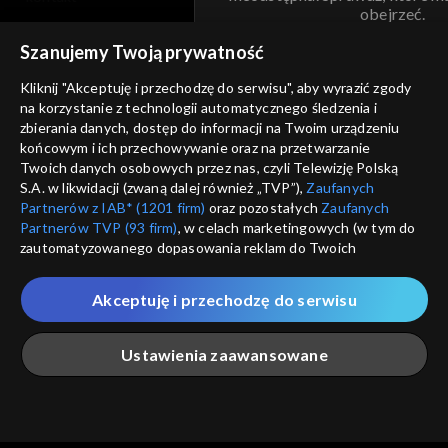
obejrzeć.
voucher
Szanujemy Twoją prywatność
Nie pokazuj pon
dostępność
Kliknij "Akceptuję i przechodzę do serwisu", aby wyrazić zgody
na korzystanie z technologii automatycznego śledzenia i
informacje o dostawcy usług
ANULUJ
SP
zbierania danych, dostęp do informacji na Twoim urządzeniu
końcowym i ich przechowywanie oraz na przetwarzanie
Twoich danych osobowych przez nas, czyli Telewizję Polską
S.A. w likwidacji (zwaną dalej również „TVP”),
Zaufanych
Partnerów z IAB* (1201 firm)
oraz pozostałych
Zaufanych
Partnerów TVP (93 firm)
, w celach marketingowych (w tym do
zautomatyzowanego dopasowania reklam do Twoich
zainteresowań i mierzenia ich skuteczności) i pozostałych,
które wskazujemy poniżej, a także zgody na udostępnianie
Akceptuję i przechodzę do serwisu
przez nas identyfikatora PPID do Google.
Twoje dane osobowe zbierane podczas odwiedzania przez
Ustawienia zaawansowane
Ciebie naszych
poszczególnych serwisów
zwanych dalej
„Portalem”, w tym informacje zapisywane za pomocą
technologii takich jak: pliki cookie, sygnalizatory WWW lub
innych podobnych technologii umożliwiających świadczenie
Główna
Szukaj
Moja lista
Na żywo
Więcej
dopasowanych i bezpiecznych usług, personalizację treści