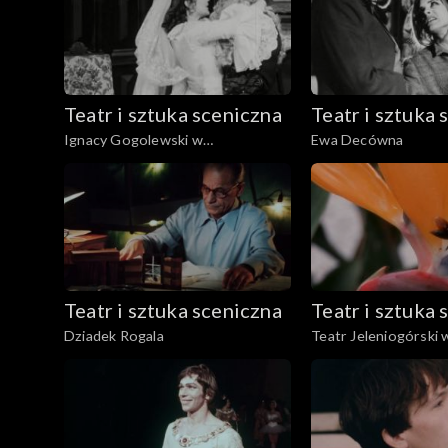
Teatr i sztuka sceniczna
Teatr i sztuka 
Ignacy Gogolewski w
Ewa Decówna
,,Świętoszku"
Teatr i sztuka sceniczna
Teatr i sztuka 
Dziadek Rogala
Teatr Jeleniogórski