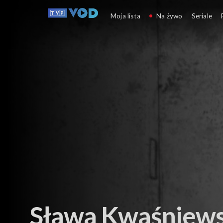
Teatr i sztuka sceniczna
Moja lista
Na żywo
Seriale
Sława Kwaśniew