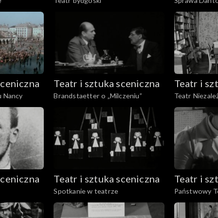
e
Teatr bydgoski
Sprawa Dant
sceniczna
Teatr i sztuka sceniczna
Teatr i s
u Nancy
Brandstaetter o „Milczeniu”
Teatr Niezale
„Balladyny”
sceniczna
Teatr i sztuka sceniczna
Teatr i s
Spotkanie w teatrze
Państwowy Te
Ziemi Cieszyńs
Górnicza w Z