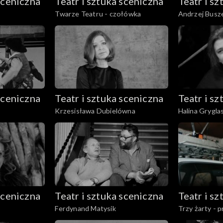
sceniczna
Teatr i sztuka sceniczna
Teatr i s
Twarze Teatru - czołówka
Andrzej Busze
fragmenty spe
sceniczna
Teatr i sztuka sceniczna
Teatr i s
Krzesisława Dubielówna
Halina Grygl
sceniczna
Teatr i sztuka sceniczna
Teatr i s
Ferdynand Matysik
Trzy żarty - p