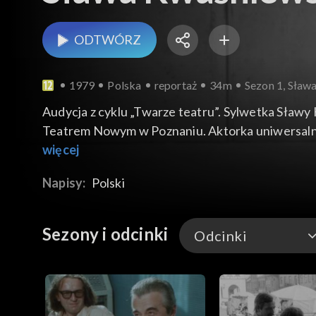
ODTWÓRZ
1979
Polska
reportaż
34m
Sezon 1, Sław
Audycja z cyklu „Twarze teatru”. Sylwetka Sławy
Teatrem Nowym w Poznaniu. Aktorka uniwersalna,
Agnieszki Holland pt. „Aktorzy prowincjonalni”. Ar
więcej
„Balladyna”, „Rzecz pt. Aktorka”, A jak królem, a j
Napisy:
Polski
Sezony i odcinki
Odcinki
Odcinki