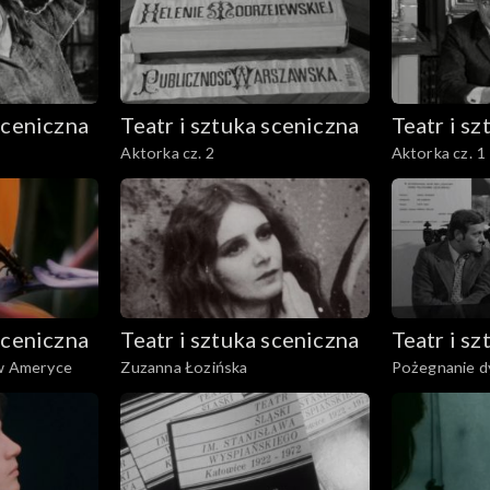
sceniczna
Teatr i sztuka sceniczna
Teatr i s
Aktorka cz. 2
Aktorka cz. 1
sceniczna
Teatr i sztuka sceniczna
Teatr i s
 w Ameryce
Zuzanna Łozińska
Pożegnanie d