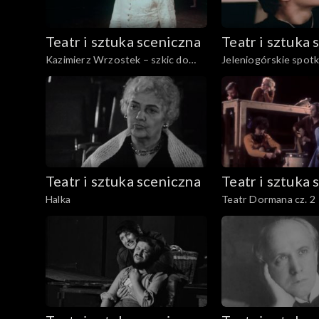
Teatr i sztuka sceniczna
Teatr i sztuka 
Kazimierz Wrzostek – szkic do
Jeleniogórskie spotk
portretu
Teatr i sztuka sceniczna
Teatr i sztuka 
Halka
Teatr Dormana cz. 2