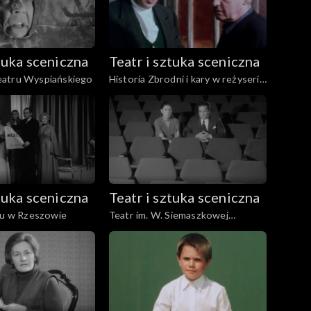
ztuka sceniczna
Teatr i sztuka sceniczna
atru Wyspiańskiego
Historia Zbrodni i kary w reżyserii
Andrzeja Wajdy
ztuka sceniczna
Teatr i sztuka sceniczna
ru w Rzeszowie
Teatr im. W. Siemaszkowej
Rzeszów