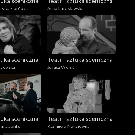
ztuka sceniczna
Teatr i sztuka sceniczna
wicz - próby i
Anna Lutosławska
ktaklu "Dziady"
ztuka sceniczna
Teatr i sztuka sceniczna
aszewska
Juliusz Wolski
ztuka sceniczna
Teatr i sztuka sceniczna
rima aprilis
Kazimiera Nogajówna