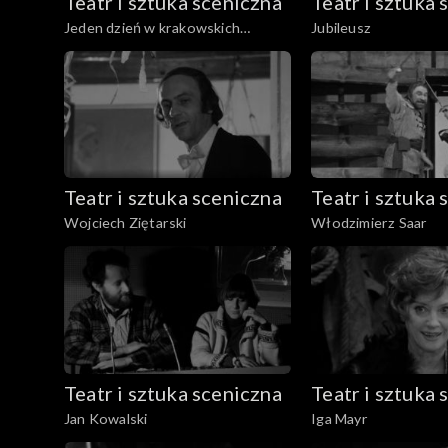
Teatr i sztuka sceniczna
Teatr i sztuka 
Jeden dzień w krakowskich
Jubileusz
teatrach
Teatr i sztuka sceniczna
Teatr i sztuka 
Wojciech Ziętarski
Włodzimierz Saar
Teatr i sztuka sceniczna
Teatr i sztuka 
Jan Kowalski
Iga Mayr