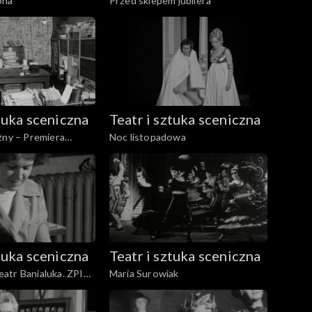
ona
Przed sklepem jubilera
ztuka sceniczna
Teatr i sztuka sceniczna
żny – Premiera
Noc listopadowa
ztuka sceniczna
Teatr i sztuka sceniczna
atr Banialuka. ZPIT
Maria Surowiak
kiej. Filharmonia
abrzu