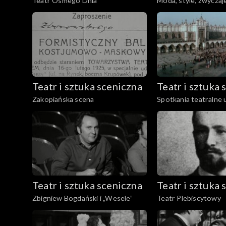
Teatr Ósmego Dnia
Moda, style, zwyczaj
Teatr i sztuka sceniczna
Teatr i sztuka 
Zakopiańska scena
Spotkania teatralne 
Teatr i sztuka sceniczna
Teatr i sztuka 
Zbigniew Bogdański i „Wesele”
Teatr Plebiscytowy