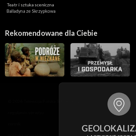
Teatr i sztuka sceniczna
Balladyna ze Skrzypkowa
Rekomendowane dla Ciebie
© 2026 Telewizja Polska S.A. w likwidacji
regulamin serwisu
cennik
GEOLOKALIZ
polityka prywatności