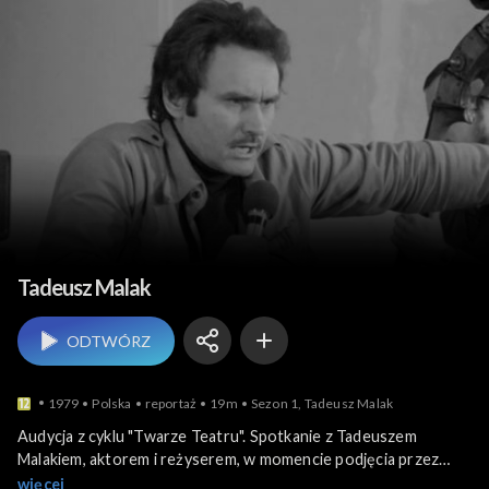
Teatr i sztuka sceniczna
Tadeusz Malak
ODTWÓRZ
1979
Polska
reportaż
19m
Sezon 1, Tadeusz Malak
Audycja z cyklu "Twarze Teatru". Spotkanie z Tadeuszem
Malakiem, aktorem i reżyserem, w momencie podjęcia przez
niego współpracy z Teatrem STU. Fragment próby spektaklu
więcej