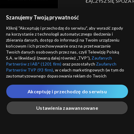
ŁĄCZYSZ SIĘ SPOZA 
moje zgody
Kraj, z którego się łączys
Szanujemy Twoją prywatność
Zjednoczone , w związku z czy
pomoc
na platformie TVP VOD
Kliknij "Akceptuję i przechodzę do serwisu", aby wyrazić zgody
nieodstępna. Sprawdź, które m
kontakt
na korzystanie z technologii automatycznego śledzenia i
obejrzeć.
zbierania danych, dostęp do informacji na Twoim urządzeniu
voucher
końcowym i ich przechowywanie oraz na przetwarzanie
Twoich danych osobowych przez nas, czyli Telewizję Polską
Nie pokazuj pon
dostępność
S.A. w likwidacji (zwaną dalej również „TVP”),
Zaufanych
Partnerów z IAB* (1201 firm)
oraz pozostałych
Zaufanych
informacje o dostawcy usług
Partnerów TVP (93 firm)
, w celach marketingowych (w tym do
ANULUJ
SP
zautomatyzowanego dopasowania reklam do Twoich
zainteresowań i mierzenia ich skuteczności) i pozostałych,
które wskazujemy poniżej, a także zgody na udostępnianie
Akceptuję i przechodzę do serwisu
przez nas identyfikatora PPID do Google.
Twoje dane osobowe zbierane podczas odwiedzania przez
Ustawienia zaawansowane
Ciebie naszych
poszczególnych serwisów
zwanych dalej
„Portalem”, w tym informacje zapisywane za pomocą
technologii takich jak: pliki cookie, sygnalizatory WWW lub
innych podobnych technologii umożliwiających świadczenie
Główna
Szukaj
Moja lista
Na żywo
Więcej
dopasowanych i bezpiecznych usług, personalizację treści