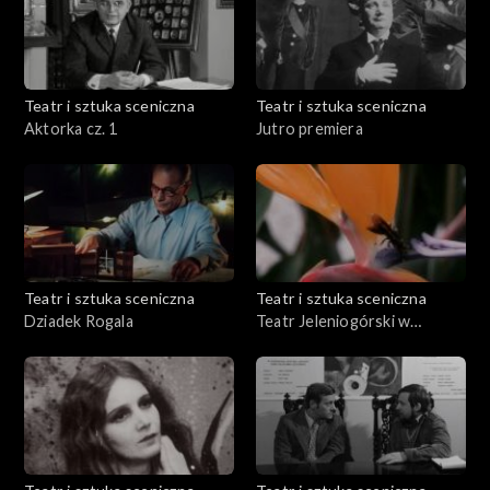
Teatr i sztuka sceniczna
Teatr i sztuka sceniczna
Aktorka cz. 1
Jutro premiera
Teatr i sztuka sceniczna
Teatr i sztuka sceniczna
Dziadek Rogala
Teatr Jeleniogórski w
Ameryce