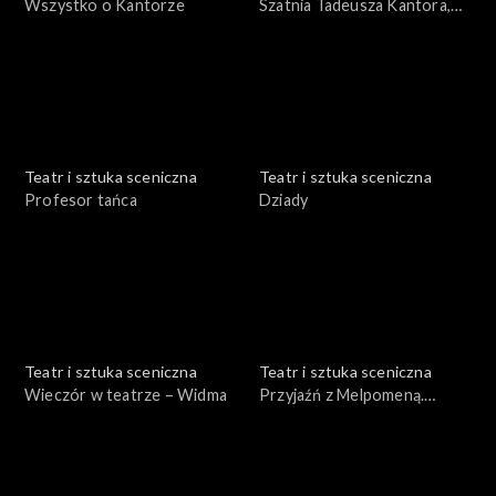
Wszystko o Kantorze
Szatnia Tadeusza Kantora,
czyli Nadobnisie i koczkodany
w Teatrze Cricot 2
Teatr i sztuka sceniczna
Teatr i sztuka sceniczna
Profesor tańca
Dziady
Teatr i sztuka sceniczna
Teatr i sztuka sceniczna
Wieczór w teatrze – Widma
Przyjaźń z Melpomeną.
Szkoła wyobraźni