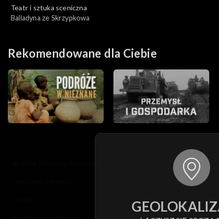
Teatr i sztuka sceniczna
Balladyna ze Skrzypkowa
Rekomendowane dla Ciebie
© 2026 Telewizja Polska S.A. w likwidacji
regulamin serwisu
cennik
GEOLOKALIZ
polityka prywatności