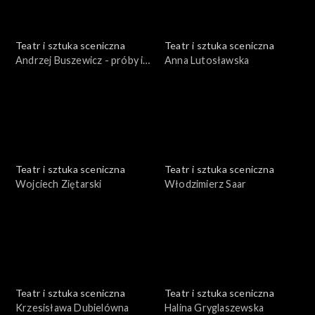
Teatr i sztuka sceniczna
Teatr i sztuka sceniczna
Andrzej Buszewicz - próby i
Anna Lutosławska
fragmenty spektaklu
"Dziady"
Teatr i sztuka sceniczna
Teatr i sztuka sceniczna
Wojciech Ziętarski
Włodzimierz Saar
Teatr i sztuka sceniczna
Teatr i sztuka sceniczna
Krzesisława Dubielówna
Halina Gryglaszewska