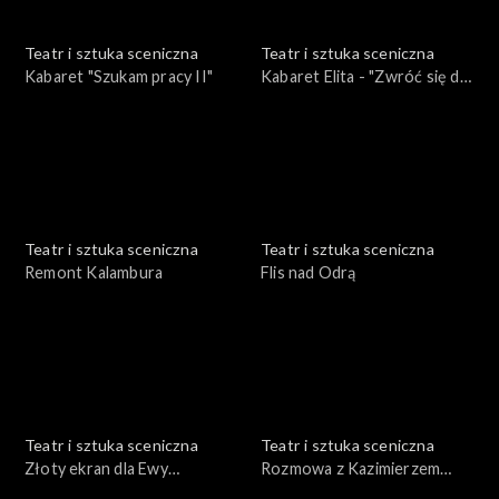
Teatr i sztuka sceniczna
Teatr i sztuka sceniczna
Kabaret "Szukam pracy II"
Kabaret Elita - "Zwróć się do
nas"
Teatr i sztuka sceniczna
Teatr i sztuka sceniczna
Remont Kalambura
Flis nad Odrą
Teatr i sztuka sceniczna
Teatr i sztuka sceniczna
Złoty ekran dla Ewy
Rozmowa z Kazimierzem
Dałkowskiej
Braunem