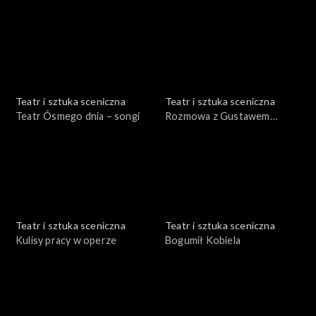
Serafinowicz
Łapicki
Teatr i sztuka sceniczna
Teatr i sztuka sceniczna
Teatr Ósmego dnia – songi
Rozmowa z Gustawem
Holoubkiem
Teatr i sztuka sceniczna
Teatr i sztuka sceniczna
Kulisy pracy w operze
Bogumił Kobiela