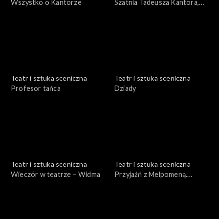
Wszystko o Kantorze
Szatnia Tadeusza Kantora,
czyli Nadobnisie i koczkodany
w Teatrze Cricot 2
Teatr i sztuka sceniczna
Teatr i sztuka sceniczna
Profesor tańca
Dziady
Teatr i sztuka sceniczna
Teatr i sztuka sceniczna
Wieczór w teatrze – Widma
Przyjaźń z Melpomeną.
Szkoła wyobraźni