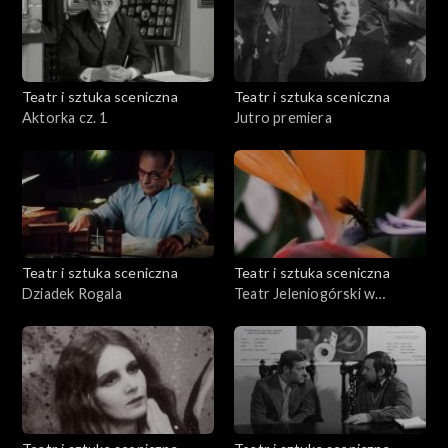
Teatr i sztuka sceniczna
Teatr i sztuka sceniczna
Aktorka cz. 1
Jutro premiera
Teatr i sztuka sceniczna
Teatr i sztuka sceniczna
Dziadek Rogala
Teatr Jeleniogórski w
Ameryce