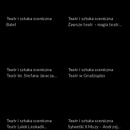
Teatr i sztuka sceniczna
Teatr i sztuka sceniczna
Balet
Zawsze teatr – magia teatru
Adam Hanuszkiewicz
Teatr i sztuka sceniczna
Teatr i sztuka sceniczna
Teatr im. Stefana Jaracza
Teatr w Grudziądzu
Olsztyn – Elbląg
Teatr i sztuka sceniczna
Teatr i sztuka sceniczna
Teatr Lalek Leokadii
Sylwetki X Muzy – Andrzej