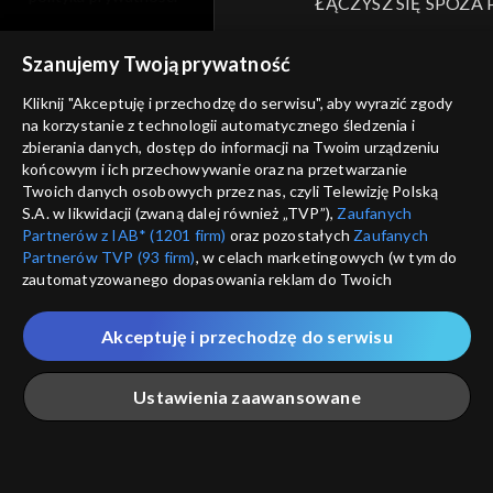
ŁĄCZYSZ SIĘ SPOZA 
moje zgody
Kraj, z którego się łączys
Szanujemy Twoją prywatność
Zjednoczone , w związku z czy
pomoc
na platformie TVP VOD
Kliknij "Akceptuję i przechodzę do serwisu", aby wyrazić zgody
nieodstępna. Sprawdź, które m
kontakt
na korzystanie z technologii automatycznego śledzenia i
obejrzeć.
zbierania danych, dostęp do informacji na Twoim urządzeniu
voucher
końcowym i ich przechowywanie oraz na przetwarzanie
Twoich danych osobowych przez nas, czyli Telewizję Polską
Nie pokazuj pon
dostępność
S.A. w likwidacji (zwaną dalej również „TVP”),
Zaufanych
Partnerów z IAB* (1201 firm)
oraz pozostałych
Zaufanych
informacje o dostawcy usług
Partnerów TVP (93 firm)
, w celach marketingowych (w tym do
ANULUJ
SP
zautomatyzowanego dopasowania reklam do Twoich
zainteresowań i mierzenia ich skuteczności) i pozostałych,
które wskazujemy poniżej, a także zgody na udostępnianie
Akceptuję i przechodzę do serwisu
przez nas identyfikatora PPID do Google.
Twoje dane osobowe zbierane podczas odwiedzania przez
Ustawienia zaawansowane
Ciebie naszych
poszczególnych serwisów
zwanych dalej
„Portalem”, w tym informacje zapisywane za pomocą
technologii takich jak: pliki cookie, sygnalizatory WWW lub
innych podobnych technologii umożliwiających świadczenie
Główna
Szukaj
Moja lista
Na żywo
Więcej
dopasowanych i bezpiecznych usług, personalizację treści