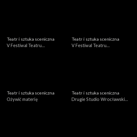
Teatr i sztuka sceniczna
Teatr i sztuka sceniczna
V Festiwal Teatru
V Festiwal Teatru
Otwartego Wrocław '75 cz. I
Otwartego Wrocław '75 cz.
III
Teatr i sztuka sceniczna
Teatr i sztuka sceniczna
Ożywić materię
Drugie Studio Wrocławskie -
"Fedra" Seneka