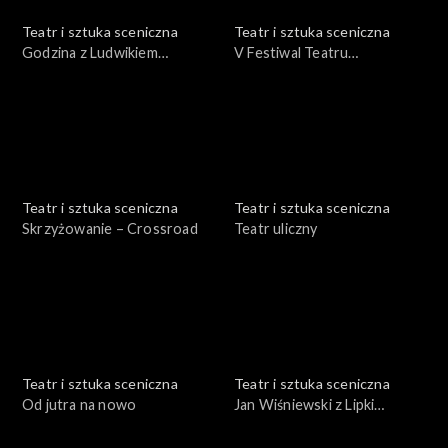
Teatr i sztuka sceniczna
Teatr i sztuka sceniczna
Godzina z Ludwikiem
V Festiwal Teatru
Flaszenem
Otwartego Wrocław '75 cz.
II
Teatr i sztuka sceniczna
Teatr i sztuka sceniczna
Skrzyżowanie – Crossroad
Teatr uliczny
Teatr i sztuka sceniczna
Teatr i sztuka sceniczna
Od jutra na nowo
Jan Wiśniewski z Lipki
Krajeńskiej