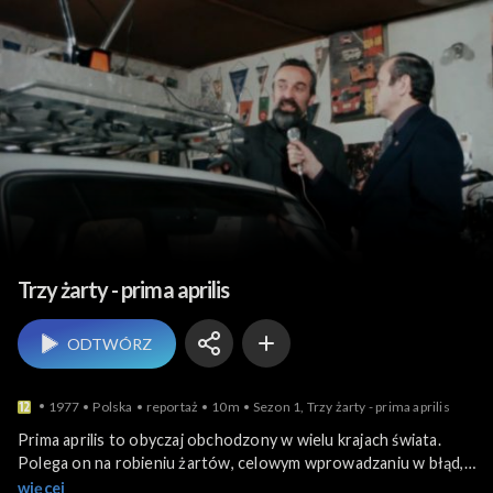
Teatr i sztuka sceniczna
Trzy żarty - prima aprilis
ODTWÓRZ
1977
Polska
reportaż
10m
Sezon 1, Trzy żarty - prima aprilis
Prima aprilis to obyczaj obchodzony w wielu krajach świata.
Polega on na robieniu żartów, celowym wprowadzaniu w błąd,
nabieraniu kogoś. Tego dnia w mediach pojawiają się różne
więcej