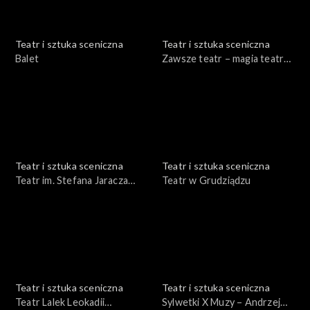
Teatr i sztuka sceniczna
Teatr i sztuka sceniczna
Balet
Zawsze teatr – magia teatru
Adam Hanuszkiewicz
Teatr i sztuka sceniczna
Teatr i sztuka sceniczna
Teatr im. Stefana Jaracza
Teatr w Grudziądzu
Olsztyn – Elbląg
Teatr i sztuka sceniczna
Teatr i sztuka sceniczna
Teatr Lalek Leokadii
Sylwetki X Muzy – Andrzej