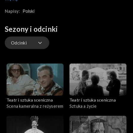
splatające się w jedną. Przeżycia ludzi w związku od
narzeczeństwa do małżeństwa, kończąc na rozstaniu. – Miłość
Napisy:
Polski
jest ciągłym wyzwaniem rzucanym nam przez Boga, rzucanym
chyba po to, byśmy sami wyzywali los... – mówi Krzysztof (w tej
Sezony i odcinki
roli Jerzy Radziwiłowicz) do Moniki (Elżbieta Karkoszka) w finale
dramatu. Nagranie z 1981 roku.
Odcinki
Odcinki
Teatr i sztuka sceniczna
Teatr i sztuka sceniczna
Scena kameralna z reżyserem
Sztuka a życie