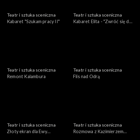
Teatr i sztuka sceniczna
Teatr i sztuka sceniczna
Kabaret "Szukam pracy II"
Kabaret Elita - "Zwróć się do
nas"
Teatr i sztuka sceniczna
Teatr i sztuka sceniczna
Remont Kalambura
Flis nad Odrą
Teatr i sztuka sceniczna
Teatr i sztuka sceniczna
Złoty ekran dla Ewy
Rozmowa z Kazimierzem
Dałkowskiej
Braunem