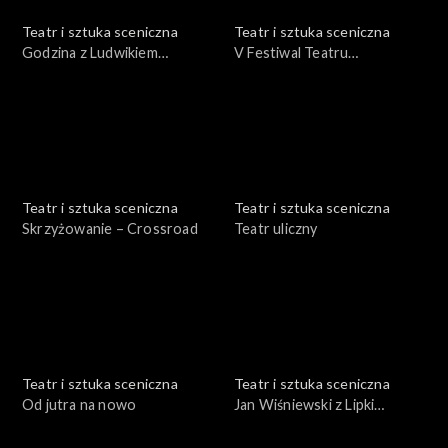
Teatr i sztuka sceniczna
Teatr i sztuka sceniczna
Godzina z Ludwikiem
V Festiwal Teatru
Flaszenem
Otwartego Wrocław '75 cz.
II
Teatr i sztuka sceniczna
Teatr i sztuka sceniczna
Skrzyżowanie – Crossroad
Teatr uliczny
Teatr i sztuka sceniczna
Teatr i sztuka sceniczna
Od jutra na nowo
Jan Wiśniewski z Lipki
Krajeńskiej