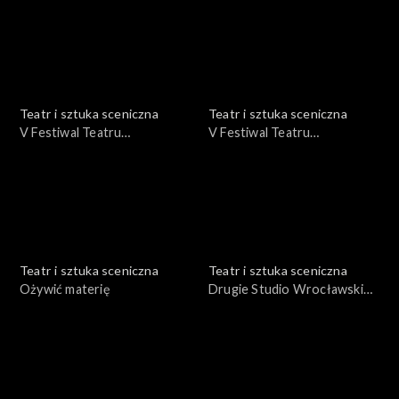
Teatr i sztuka sceniczna
Teatr i sztuka sceniczna
V Festiwal Teatru
V Festiwal Teatru
Otwartego Wrocław '75 cz. I
Otwartego Wrocław '75 cz.
III
Teatr i sztuka sceniczna
Teatr i sztuka sceniczna
Ożywić materię
Drugie Studio Wrocławskie -
"Fedra" Seneka