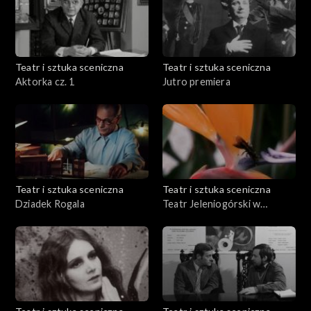
Teatr i sztuka sceniczna
Teatr i sztuka sceniczna
Aktorka cz. 1
Jutro premiera
Teatr i sztuka sceniczna
Teatr i sztuka sceniczna
Dziadek Rogala
Teatr Jeleniogórski w
Ameryce