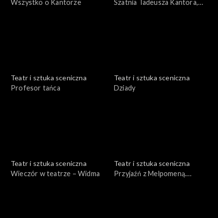
Wszystko o Kantorze
Szatnia Tadeusza Kantora,
czyli Nadobnisie i koczkodany
w Teatrze Cricot 2
Teatr i sztuka sceniczna
Teatr i sztuka sceniczna
Profesor tańca
Dziady
Teatr i sztuka sceniczna
Teatr i sztuka sceniczna
Wieczór w teatrze – Widma
Przyjaźń z Melpomeną.
Szkoła wyobraźni