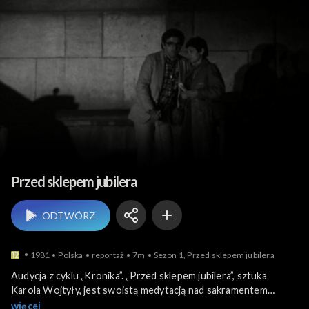
Teatr i sztuka sceniczna
Przed sklepem jubilera
ODTWÓRZ
1981
Polska
reportaż
7m
Sezon 1, Przed sklepem jubilera
Audycja z cyklu „Kronika”. „Przed sklepem jubilera”, sztuka
Karola Wojtyły, jest swoistą medytacją nad sakramentem
małżeństwa. Trzy różne historie miłosne ostatecznie
więcej