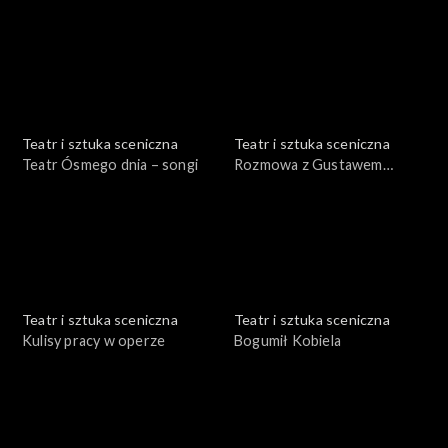
Serafinowicz
Łapicki
Teatr i sztuka sceniczna
Teatr i sztuka sceniczna
Teatr Ósmego dnia – songi
Rozmowa z Gustawem
Holoubkiem
Teatr i sztuka sceniczna
Teatr i sztuka sceniczna
Kulisy pracy w operze
Bogumił Kobiela