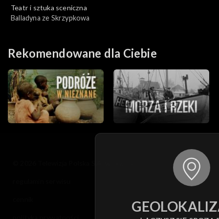
Teatr i sztuka sceniczna
Balladyna ze Skrzypkowa
Rekomendowane dla Ciebie
© 2026 Telewizja Polska S.A. w likwidacji
regulamin serwisu
cennik
GEOLOKALIZ
polityka prywatności