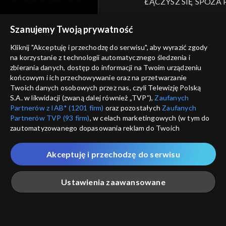
ŁĄCZYSZ SIĘ SPOZA 
moje zgody
Kraj, z którego się łączys
Szanujemy Twoją prywatność
Zjednoczone , w związku z czy
pomoc
na platformie TVP VOD
Kliknij "Akceptuję i przechodzę do serwisu", aby wyrazić zgody
nieodstępna. Sprawdź, które m
kontakt
na korzystanie z technologii automatycznego śledzenia i
obejrzeć.
zbierania danych, dostęp do informacji na Twoim urządzeniu
voucher
końcowym i ich przechowywanie oraz na przetwarzanie
Twoich danych osobowych przez nas, czyli Telewizję Polską
Nie pokazuj pon
dostępność
S.A. w likwidacji (zwaną dalej również „TVP”),
Zaufanych
Partnerów z IAB* (1201 firm)
oraz pozostałych
Zaufanych
informacje o dostawcy usług
Partnerów TVP (93 firm)
, w celach marketingowych (w tym do
ANULUJ
SP
zautomatyzowanego dopasowania reklam do Twoich
zainteresowań i mierzenia ich skuteczności) i pozostałych,
które wskazujemy poniżej, a także zgody na udostępnianie
Akceptuję i przechodzę do serwisu
przez nas identyfikatora PPID do Google.
Twoje dane osobowe zbierane podczas odwiedzania przez
Ustawienia zaawansowane
Ciebie naszych
poszczególnych serwisów
zwanych dalej
„Portalem”, w tym informacje zapisywane za pomocą
technologii takich jak: pliki cookie, sygnalizatory WWW lub
innych podobnych technologii umożliwiających świadczenie
Główna
Szukaj
Moja lista
Na żywo
Więcej
dopasowanych i bezpiecznych usług, personalizację treści