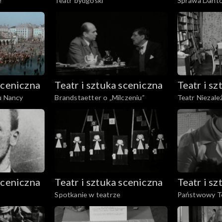
e
Teatr bydgoski
Sprawa Dant
sceniczna
Teatr i sztuka sceniczna
Teatr i s
u Nancy
Brandstaetter o „Milczeniu”
Teatr Niezale
„Balladyny”
sceniczna
Teatr i sztuka sceniczna
Teatr i s
Spotkanie w teatrze
Państwowy Te
Ziemi Cieszyńs
Górnicza w Z