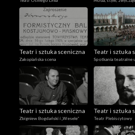
Teatr Ósmego Dnia
Moda, style, zwyczaj
Teatr i sztuka sceniczna
Teatr i sztuka 
Zakopiańska scena
Spotkania teatralne 
Teatr i sztuka sceniczna
Teatr i sztuka 
Zbigniew Bogdański i „Wesele”
Teatr Plebiscytowy