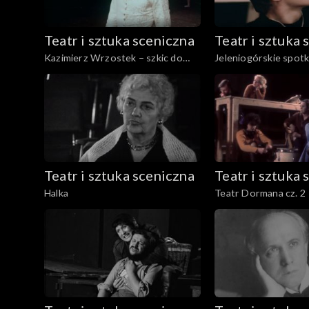
Teatr i sztuka sceniczna
Teatr i sztuka 
Kazimierz Wrzostek – szkic do
Jeleniogórskie spotk
portretu
Teatr i sztuka sceniczna
Teatr i sztuka 
Halka
Teatr Dormana cz. 2