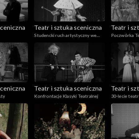
sceniczna
Teatr i sztuka sceniczna
Teatr i s
Studencki ruch artystyczny we
Poczwórka Te
Wrocławiu
sceniczna
Teatr i sztuka sceniczna
Teatr i s
sty
Konfrontacje Klasyki Teatralnej
30-lecie teat