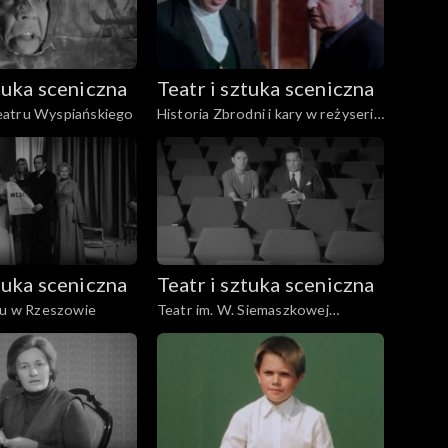
ztuka sceniczna
Teatr i sztuka sceniczna
atru Wyspiańskiego
Historia Zbrodni i kary w reżyserii
Andrzeja Wajdy
ztuka sceniczna
Teatr i sztuka sceniczna
ru w Rzeszowie
Teatr im. W. Siemaszkowej
Rzeszów