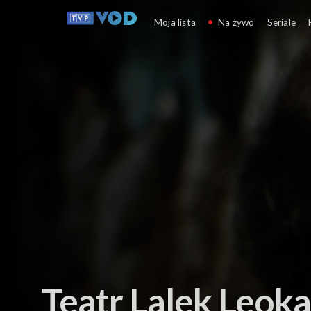
Teatr i sztuka sceniczna
Moja lista
Na żywo
Seriale
Teatr Lalek Leoka