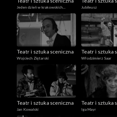
Teatr i sztuka sceniczna
Teatr i sztuka 
Jeden dzień w krakowskich
Jubileusz
teatrach
Teatr i sztuka sceniczna
Teatr i sztuka 
Wojciech Ziętarski
Włodzimierz Saar
Teatr i sztuka sceniczna
Teatr i sztuka 
Jan Kowalski
Iga Mayr