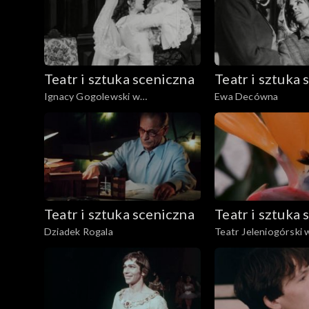
Teatr i sztuka sceniczna
Teatr i sztuka 
Ignacy Gogolewski w
Ewa Decówna
,,Świętoszku"
Teatr i sztuka sceniczna
Teatr i sztuka 
Dziadek Rogala
Teatr Jeleniogórski