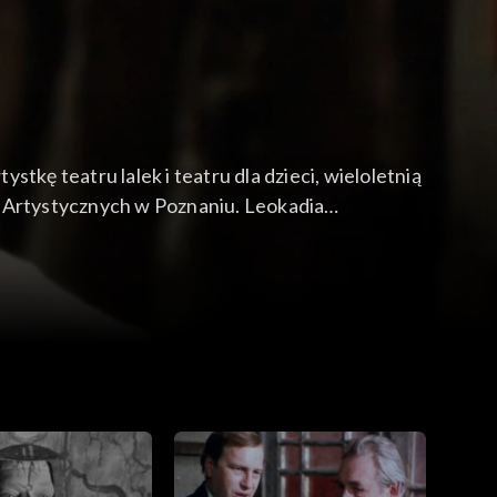
tkę teatru lalek i teatru dla dzieci, wieloletnią
 Artystycznych w Poznaniu. Leokadia
 kole” Krystyny Miłobędzkiej, wspomina
stki ilustrują filmowe migawki z wystawy,