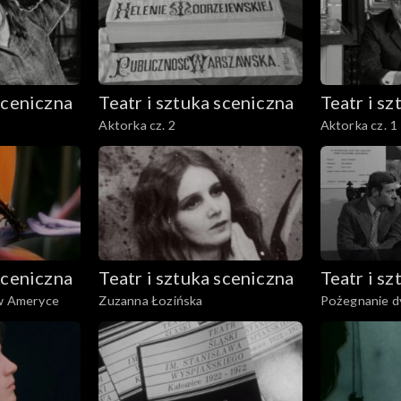
sceniczna
Teatr i sztuka sceniczna
Teatr i s
Aktorka cz. 2
Aktorka cz. 1
sceniczna
Teatr i sztuka sceniczna
Teatr i s
 w Ameryce
Zuzanna Łozińska
Pożegnanie d