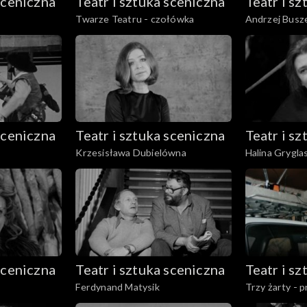
sceniczna
Teatr i sztuka sceniczna
Teatr i s
Twarze Teatru - czołówka
Andrzej Busze
fragmenty spe
sceniczna
Teatr i sztuka sceniczna
Teatr i s
Krzesisława Dubielówna
Halina Grygl
sceniczna
Teatr i sztuka sceniczna
Teatr i s
Ferdynand Matysik
Trzy żarty - p