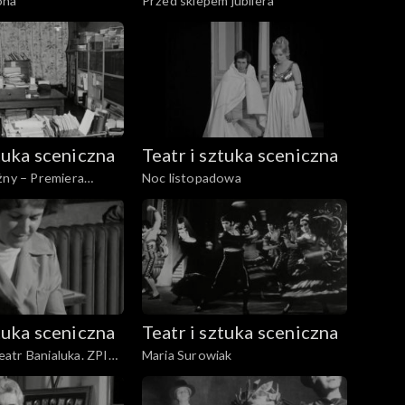
ona
Przed sklepem jubilera
ztuka sceniczna
Teatr i sztuka sceniczna
żny – Premiera
Noc listopadowa
ztuka sceniczna
Teatr i sztuka sceniczna
atr Banialuka. ZPIT
Maria Surowiak
kiej. Filharmonia
abrzu