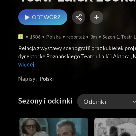
ODTWÓRZ
1986
Polska
reportaż
3m
Sezon 1, Teatr 
Relacja z wystawy scenografii oraz kukiełek proje
dyrektorkę Poznańskiego Teatru Lalki i Aktora
Serafinowicz mówi o swoich pracach, które najba
więcej
współpracowników, pozytywnie ocenia wystawę i
Napisy:
Polski
fragmenty scenografii, kostiumy, kukiełki.
Sezony i odcinki
Odcinki
Odcinki