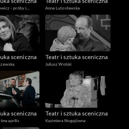
ztuka sceniczna
Teatr i sztuka sceniczna
wicz - próby i
Anna Lutosławska
ktaklu "Dziady"
ztuka sceniczna
Teatr i sztuka sceniczna
aszewska
Juliusz Wolski
ztuka sceniczna
Teatr i sztuka sceniczna
rima aprilis
Kazimiera Nogajówna