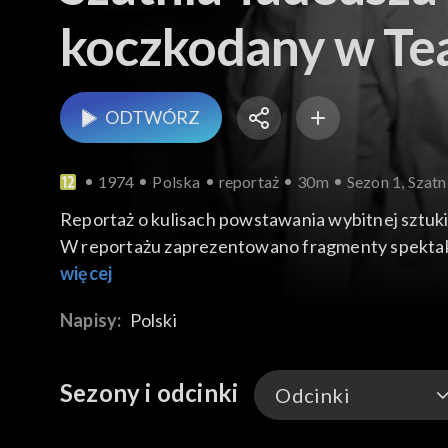
koczkodany w Tea
ODTWÓRZ
1974
Polska
reportaż
30m
Sezon 1, Szatn
Reportaż o kulisach powstawania wybitnej sztuk
W reportażu zaprezentowano fragmenty spektaklu
warsztatu aktorskiego. Reżyser przedstawia nam
więcej
zgromadzonej publiczności Jan Nowicki, aktor Te
Napisy:
Polski
Sezony i odcinki
Odcinki