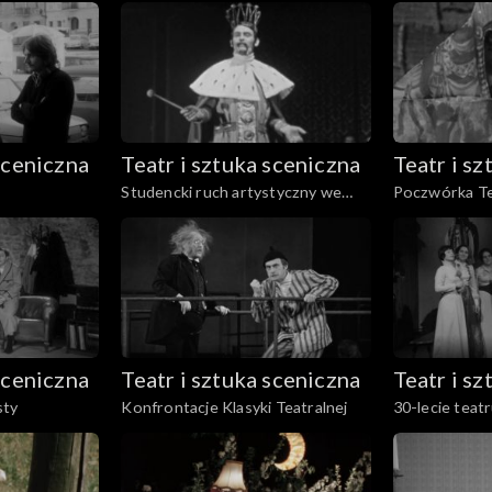
sceniczna
Teatr i sztuka sceniczna
Teatr i s
Studencki ruch artystyczny we
Poczwórka Te
Wrocławiu
sceniczna
Teatr i sztuka sceniczna
Teatr i s
sty
Konfrontacje Klasyki Teatralnej
30-lecie teat