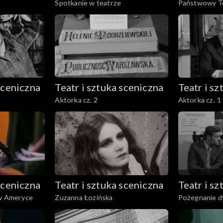
Spotkanie w teatrze
Państwowy Te
Ziemi Cieszyńs
Górnicza w Z
sceniczna
Teatr i sztuka sceniczna
Teatr i s
Aktorka cz. 2
Aktorka cz. 1
sceniczna
Teatr i sztuka sceniczna
Teatr i s
 w Ameryce
Zuzanna Łozińska
Pożegnanie d