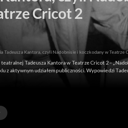
trze Cricot 2
ia Tadeusza Kantora, czyli Nadobnisie i koczkodany w Teatrze C
i teatralnej Tadeusza Kantora w Teatrze Cricot 2 – „Nad
 z aktywnym udziałem publiczności. Wypowiedzi Tadeusza
 swoją wizję teatru. Fragmenty prób teatralnych poprze
atru Starego.