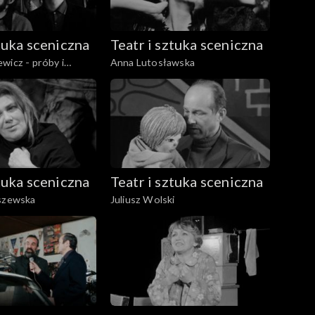
ztuka sceniczna
Teatr i sztuka sceniczna
wicz - próby i
Anna Lutosławska
ktaklu "Dziady"
ztuka sceniczna
Teatr i sztuka sceniczna
aszewska
Juliusz Wolski