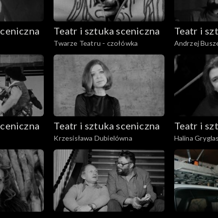
sceniczna
Teatr i sztuka sceniczna
Teatr i s
Twarze Teatru - czołówka
Andrzej Busze
fragmenty spe
sceniczna
Teatr i sztuka sceniczna
Teatr i s
Krzesisława Dubielówna
Halina Grygl