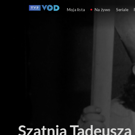
Teatr i sztuka sceniczna
Moja lista
Na żywo
Seriale
Szatnia Tadeusza 