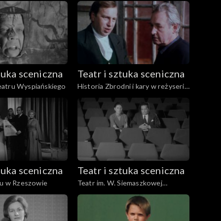
ztuka sceniczna
Teatr i sztuka sceniczna
atru Wyspiańskiego
Historia Zbrodni i kary w reżyserii
Andrzeja Wajdy
ztuka sceniczna
Teatr i sztuka sceniczna
ru w Rzeszowie
Teatr im. W. Siemaszkowej
Rzeszów