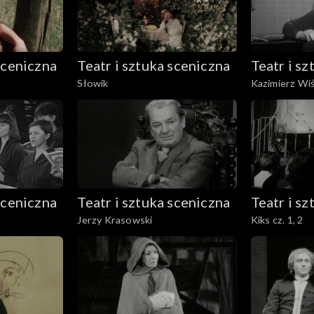
sceniczna
Teatr i sztuka sceniczna
Teatr i s
Słowik
Kazimierz Wiśn
sceniczna
Teatr i sztuka sceniczna
Teatr i s
Jerzy Krasowski
Kiks cz. 1, 2