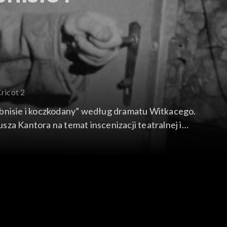
ricot 2
obnisie i koczkodany” według dramatu Witkacego.
 Kantora na temat inscenizacji teatralnej i
dzających premierę spektaklu. Wśród tłumnie