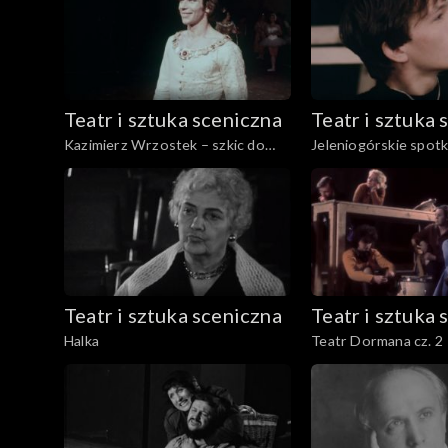
Teatr i sztuka sceniczna
Teatr i sztuka 
Kazimierz Wrzostek – szkic do
Jeleniogórskie spotk
portretu
Teatr i sztuka sceniczna
Teatr i sztuka 
Halka
Teatr Dormana cz. 2