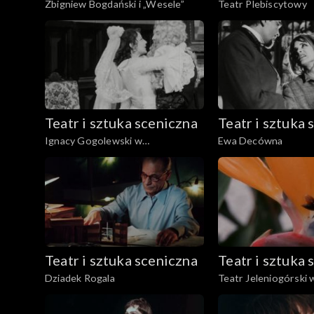
Zbigniew Bogdański i „Wesele”
Teatr Plebiscytowy
Teatr i sztuka sceniczna
Teatr i sztuka 
Ignacy Gogolewski w
Ewa Decówna
,,Świętoszku"
Teatr i sztuka sceniczna
Teatr i sztuka 
Dziadek Rogala
Teatr Jeleniogórski