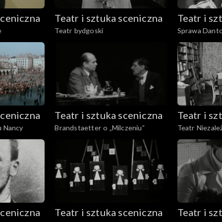
sceniczna
Teatr i sztuka sceniczna
Teatr i s
e
Teatr bydgoski
Sprawa Dant
sceniczna
Teatr i sztuka sceniczna
Teatr i s
u Nancy
Brandstaetter o „Milczeniu”
Teatr Niezale
„Balladyny”
sceniczna
Teatr i sztuka sceniczna
Teatr i s