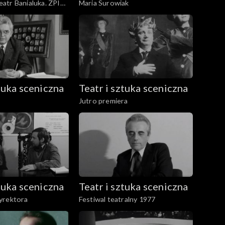
atr Banialuka. ZPIT
Maria Surowiak
kiej. Filharmonia
abrzu
ztuka sceniczna
Teatr i sztuka sceniczna
Jutro premiera
ztuka sceniczna
Teatr i sztuka sceniczna
yrektora
Festiwal teatralny 1977