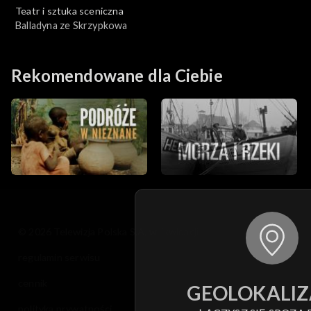
Teatr i sztuka sceniczna
Balladyna ze Skrzypkowa
Rekomendowane dla Ciebie
© 2026 Telewizja Polska S.A. w likwidacji
regulamin serwisu
cennik
GEOLOKALIZ
polityka prywatności