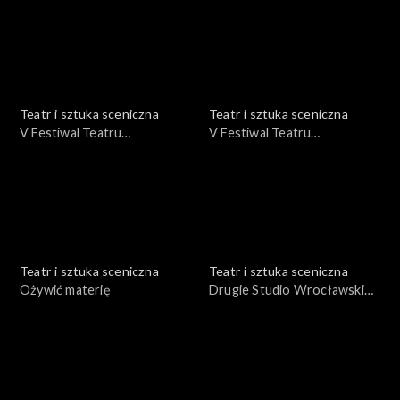
Teatr i sztuka sceniczna
Teatr i sztuka sceniczna
V Festiwal Teatru
V Festiwal Teatru
Otwartego Wrocław '75 cz. I
Otwartego Wrocław '75 cz.
III
Teatr i sztuka sceniczna
Teatr i sztuka sceniczna
Ożywić materię
Drugie Studio Wrocławskie -
"Fedra" Seneka