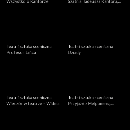
Wszystko o Kantorze
Szatnia Tadeusza Kantora,
czyli Nadobnisie i koczkodany
w Teatrze Cricot 2
Teatr i sztuka sceniczna
Teatr i sztuka sceniczna
Profesor tańca
Dziady
Teatr i sztuka sceniczna
Teatr i sztuka sceniczna
Wieczór w teatrze – Widma
Przyjaźń z Melpomeną.
Szkoła wyobraźni