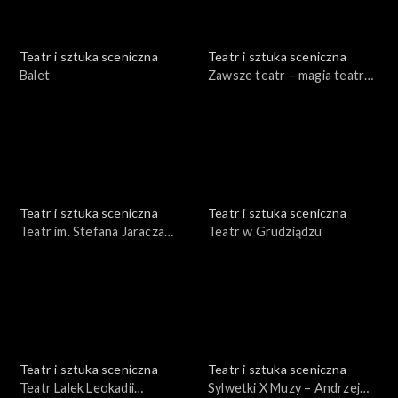
Teatr i sztuka sceniczna
Teatr i sztuka sceniczna
Balet
Zawsze teatr – magia teatru
Adam Hanuszkiewicz
Teatr i sztuka sceniczna
Teatr i sztuka sceniczna
Teatr im. Stefana Jaracza
Teatr w Grudziądzu
Olsztyn – Elbląg
Teatr i sztuka sceniczna
Teatr i sztuka sceniczna
Teatr Lalek Leokadii
Sylwetki X Muzy – Andrzej