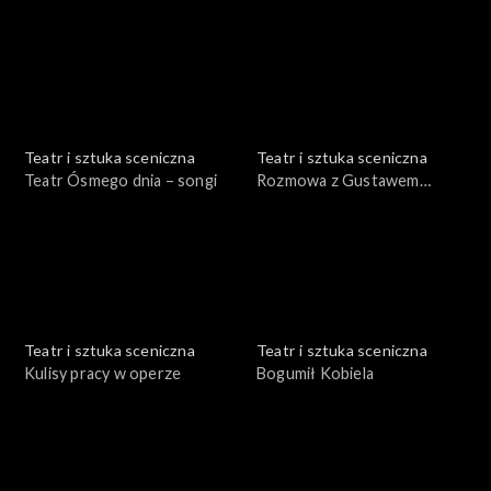
Serafinowicz
Łapicki
Teatr i sztuka sceniczna
Teatr i sztuka sceniczna
Teatr Ósmego dnia – songi
Rozmowa z Gustawem
Holoubkiem
Teatr i sztuka sceniczna
Teatr i sztuka sceniczna
Kulisy pracy w operze
Bogumił Kobiela