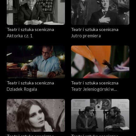
Teatr i sztuka sceniczna
Teatr i sztuka sceniczna
Aktorka cz. 1
Jutro premiera
Teatr i sztuka sceniczna
Teatr i sztuka sceniczna
Dziadek Rogala
Teatr Jeleniogórski w
Ameryce