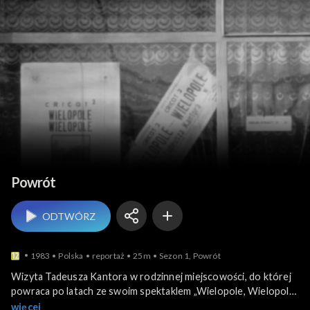
Teatr i sztuka sceniczna
Powrót
ODTWÓRZ
1983
Polska
reportaż
25m
Sezon 1, Powrót
Wizyta Tadeusza Kantora w rodzinnej miejscowości, do której
powraca po latach ze swoim spektaklem „Wielopole, Wielopole”.
W przedstawieniu tym artysta przywołuje m. in. swoje
więcej