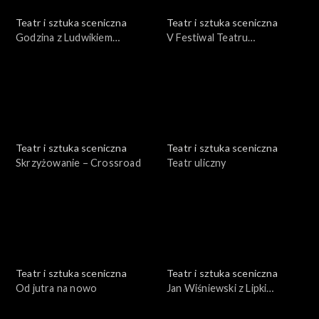
Teatr i sztuka sceniczna
Teatr i sztuka sceniczna
Godzina z Ludwikiem
V Festiwal Teatru
Flaszenem
Otwartego Wrocław '75 cz.
II
Teatr i sztuka sceniczna
Teatr i sztuka sceniczna
Skrzyżowanie – Crossroad
Teatr uliczny
Teatr i sztuka sceniczna
Teatr i sztuka sceniczna
Od jutra na nowo
Jan Wiśniewski z Lipki
Krajeńskiej