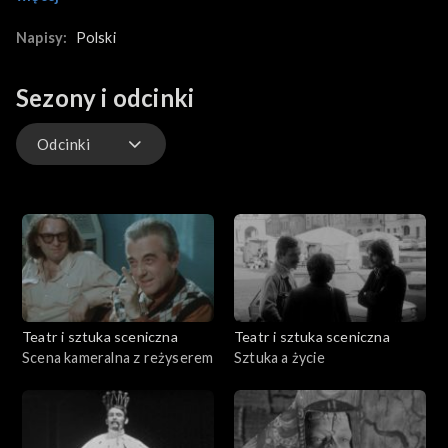
dziecięce wspomnienia z Wielopola Skrzyńskiego. Reakcje
mieszkańców na wieść o wizycie sławnego artysty,
Napisy:
Polski
wspomnienia księdza prałata Juliana Śmietany dawnych
kontaktów z Tadeuszem Kantorem, sentymentalny spacer
Sezony i odcinki
artysty po rodzinnej wsi oraz fragmenty przedstawienia z
udziałem miejscowej publiczności składają się na film
Krzysztofa Miklaszewskiego.
Odcinki
Odcinki
Teatr i sztuka sceniczna
Teatr i sztuka sceniczna
Scena kameralna z reżyserem
Sztuka a życie