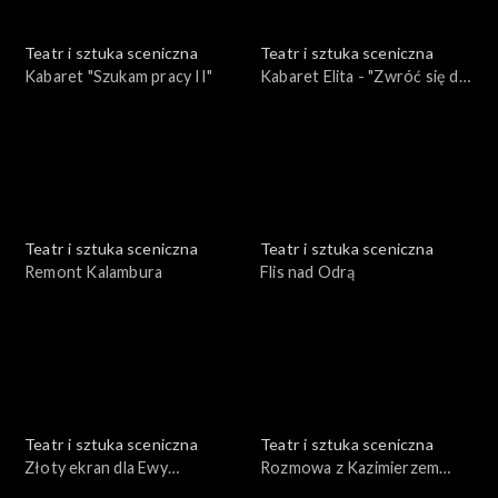
Teatr i sztuka sceniczna
Teatr i sztuka sceniczna
Kabaret "Szukam pracy II"
Kabaret Elita - "Zwróć się do
nas"
Teatr i sztuka sceniczna
Teatr i sztuka sceniczna
Remont Kalambura
Flis nad Odrą
Teatr i sztuka sceniczna
Teatr i sztuka sceniczna
Złoty ekran dla Ewy
Rozmowa z Kazimierzem
Dałkowskiej
Braunem