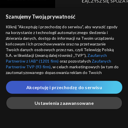
ŁĄCZYSZ SIĘ SPOZA 
moje zgody
Kraj, z którego się łączys
Szanujemy Twoją prywatność
Zjednoczone , w związku z czy
pomoc
na platformie TVP VOD
Kliknij "Akceptuję i przechodzę do serwisu", aby wyrazić zgody
nieodstępna. Sprawdź, które m
kontakt
na korzystanie z technologii automatycznego śledzenia i
obejrzeć.
zbierania danych, dostęp do informacji na Twoim urządzeniu
voucher
końcowym i ich przechowywanie oraz na przetwarzanie
Twoich danych osobowych przez nas, czyli Telewizję Polską
Nie pokazuj pon
dostępność
S.A. w likwidacji (zwaną dalej również „TVP”),
Zaufanych
Partnerów z IAB* (1201 firm)
oraz pozostałych
Zaufanych
informacje o dostawcy usług
Partnerów TVP (93 firm)
, w celach marketingowych (w tym do
ANULUJ
SP
zautomatyzowanego dopasowania reklam do Twoich
zainteresowań i mierzenia ich skuteczności) i pozostałych,
które wskazujemy poniżej, a także zgody na udostępnianie
Akceptuję i przechodzę do serwisu
przez nas identyfikatora PPID do Google.
Twoje dane osobowe zbierane podczas odwiedzania przez
Ustawienia zaawansowane
Ciebie naszych
poszczególnych serwisów
zwanych dalej
„Portalem”, w tym informacje zapisywane za pomocą
technologii takich jak: pliki cookie, sygnalizatory WWW lub
innych podobnych technologii umożliwiających świadczenie
Główna
Szukaj
Moja lista
Na żywo
Więcej
dopasowanych i bezpiecznych usług, personalizację treści