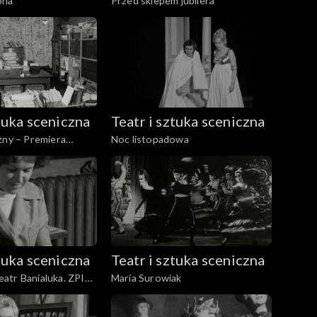
ona
Przed sklepem jubilera
ztuka sceniczna
Teatr i sztuka sceniczna
żny – Premiera
Noc listopadowa
ztuka sceniczna
Teatr i sztuka sceniczna
atr Banialuka. ZPIT
Maria Surowiak
kiej. Filharmonia
abrzu