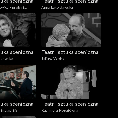
ztuka sceniczna
Teatr i sztuka sceniczna
wicz - próby i
Anna Lutosławska
ktaklu "Dziady"
ztuka sceniczna
Teatr i sztuka sceniczna
aszewska
Juliusz Wolski
ztuka sceniczna
Teatr i sztuka sceniczna
rima aprilis
Kazimiera Nogajówna