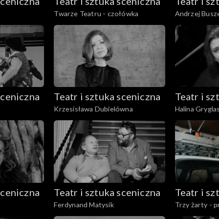
sceniczna
Teatr i sztuka sceniczna
Teatr i s
Twarze Teatru - czołówka
Andrzej Busze
fragmenty spe
sceniczna
Teatr i sztuka sceniczna
Teatr i s
Krzesisława Dubielówna
Halina Grygl
sceniczna
Teatr i sztuka sceniczna
Teatr i s
Ferdynand Matysik
Trzy żarty - p