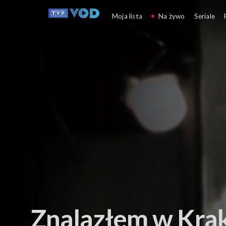
Teatr i sztuka sceniczna
Moja lista
Na żywo
Seriale
Znalazłem w Kra