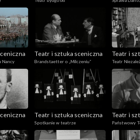
e
Teatr bydgoski
Sprawa Dant
sceniczna
Teatr i sztuka sceniczna
Teatr i s
u Nancy
Brandstaetter o „Milczeniu”
Teatr Niezale
„Balladyny”
sceniczna
Teatr i sztuka sceniczna
Teatr i s
Spotkanie w teatrze
Państwowy Te
Ziemi Cieszyńs
Górnicza w Z