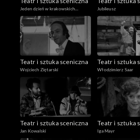
Teatr i sztuka sceniczna
Teatr i sztuka 
Jeden dzień w krakowskich
Jubileusz
teatrach
Teatr i sztuka sceniczna
Teatr i sztuka 
Wojciech Ziętarski
Włodzimierz Saar
Teatr i sztuka sceniczna
Teatr i sztuka 
Jan Kowalski
Iga Mayr