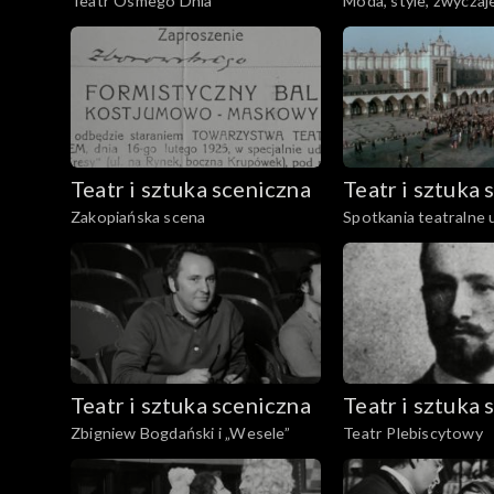
Teatr Ósmego Dnia
Moda, style, zwyczaj
Teatr i sztuka sceniczna
Teatr i sztuka 
Zakopiańska scena
Spotkania teatralne 
Teatr i sztuka sceniczna
Teatr i sztuka 
Zbigniew Bogdański i „Wesele”
Teatr Plebiscytowy