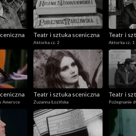
sceniczna
Teatr i sztuka sceniczna
Teatr i s
Aktorka cz. 2
Aktorka cz. 1
sceniczna
Teatr i sztuka sceniczna
Teatr i s
 w Ameryce
Zuzanna Łozińska
Pożegnanie d