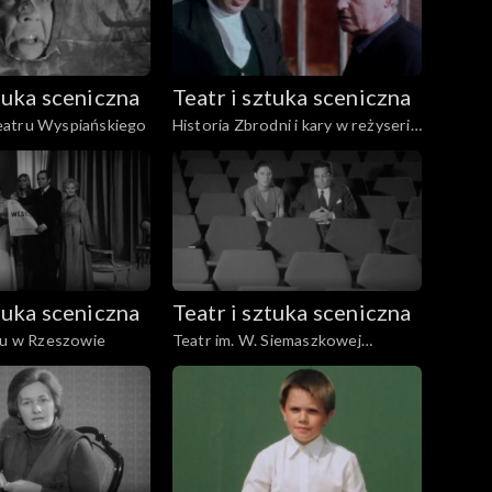
ztuka sceniczna
Teatr i sztuka sceniczna
atru Wyspiańskiego
Historia Zbrodni i kary w reżyserii
Andrzeja Wajdy
ztuka sceniczna
Teatr i sztuka sceniczna
ru w Rzeszowie
Teatr im. W. Siemaszkowej
Rzeszów