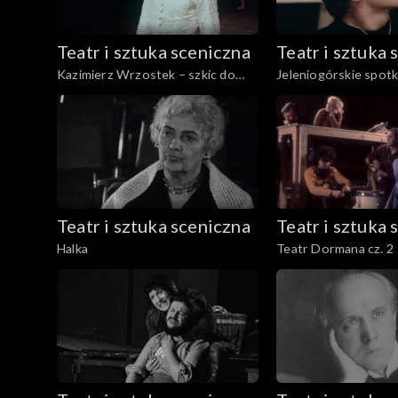
Teatr i sztuka sceniczna
Teatr i sztuka 
Kazimierz Wrzostek – szkic do
Jeleniogórskie spotk
portretu
Teatr i sztuka sceniczna
Teatr i sztuka 
Halka
Teatr Dormana cz. 2