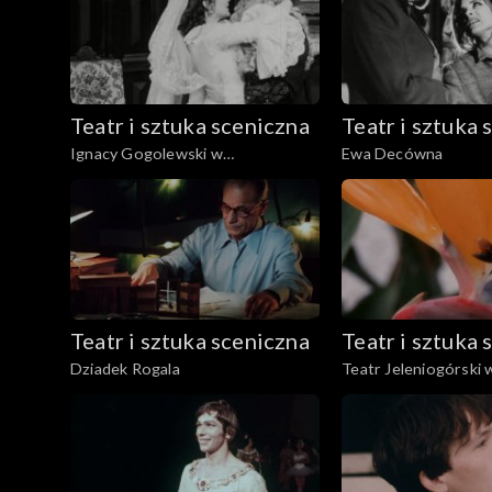
Teatr i sztuka sceniczna
Teatr i sztuka 
Ignacy Gogolewski w
Ewa Decówna
,,Świętoszku"
Teatr i sztuka sceniczna
Teatr i sztuka 
Dziadek Rogala
Teatr Jeleniogórski