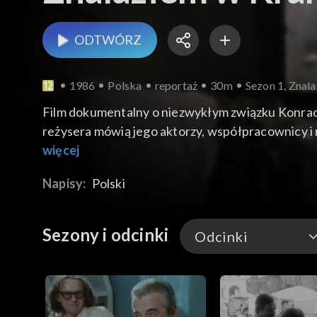
ODTWÓRZ
1986
Polska
reportaż
30m
Sezon 1, Znal
Film dokumentalny o niezwykłym związku Konrada
reżysera mówią jego aktorzy, współpracownicy i 
reżyserskiej Swinarskiego mówi Jerzy Trela. Reż
więcej
człowieka. Spotkanie z żoną reżysera, która opo
Napisy:
Polski
kraju i za granicą, fotogramy, portrety artysty
z reżyserem wspomina aktor Jerzy Radziwiłowicz
Sezony i odcinki
Odcinki
Odcinki