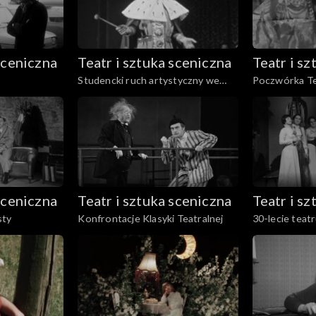
sceniczna
Teatr i sztuka sceniczna
Teatr i s
Studencki ruch artystyczny we
Poczwórka Te
Wrocławiu
sceniczna
Teatr i sztuka sceniczna
Teatr i s
sty
Konfrontacje Klasyki Teatralnej
30-lecie teat