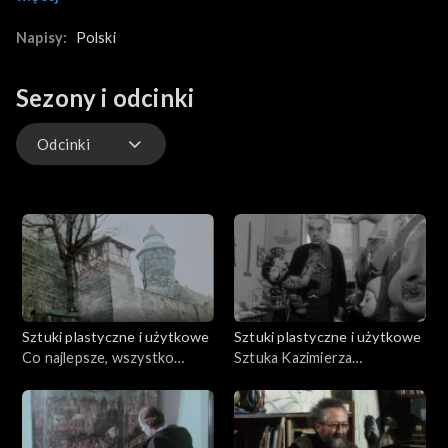
tego typu i niedocenianiu pracy rzemieślników - artystów. W
materiale ujęcia eksponatów - mebli, abażurów, firanek, kutych
Napisy:
Polski
krat, szkła, ceramiki, biżuterii.
Sezony i odcinki
Odcinki
Odcinki
Sztuki plastyczne i użytkowe
Sztuki plastyczne i użytkowe
Co najlepsze, wszystko
Sztuka Kazimierza
Polsce zostawi
Mikulskiego