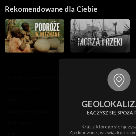
Rekomendowane dla Ciebie
© 2026 Telewizja Polska S.A. w likwidacji
regulamin serwisu
cennik
GEOLOKALIZ
polityka prywatności
ŁĄCZYSZ SIĘ SPOZA 
moje zgody
Kraj, z którego się łączys
Zjednoczone , w związku z czy
pomoc