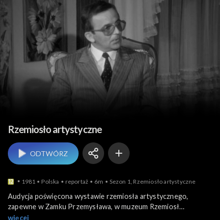
Sztuki plastyczne i 
Rzemiosło artystyczne
ODTWÓRZ
1981
Polska
reportaż
6m
Sezon 1, Rzemiosło artystyczne
Audycja poświęcona wystawie rzemiosła artystycznego,
zapewne w Zamku Przemysława, w muzeum Rzemiosł
Artystycznych. Rozmowa z panem o trudnościach rzemiosła
więcej