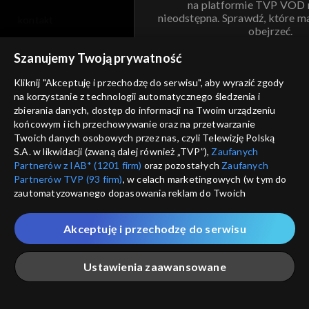
na platformie TVP VOD
nieodstępna. Sprawdź, które m
kontakt
obejrzeć.
voucher
Szanujemy Twoją prywatność
Nie pokazuj pon
dostępność
Kliknij "Akceptuję i przechodzę do serwisu", aby wyrazić zgody
informacje o dostawcy usług
na korzystanie z technologii automatycznego śledzenia i
ANULUJ
SP
zbierania danych, dostęp do informacji na Twoim urządzeniu
końcowym i ich przechowywanie oraz na przetwarzanie
Twoich danych osobowych przez nas, czyli Telewizję Polską
S.A. w likwidacji (zwaną dalej również „TVP”),
Zaufanych
Partnerów z IAB* (1201 firm)
oraz pozostałych
Zaufanych
Partnerów TVP (93 firm)
, w celach marketingowych (w tym do
zautomatyzowanego dopasowania reklam do Twoich
zainteresowań i mierzenia ich skuteczności) i pozostałych,
które wskazujemy poniżej, a także zgody na udostępnianie
Akceptuję i przechodzę do serwisu
przez nas identyfikatora PPID do Google.
Twoje dane osobowe zbierane podczas odwiedzania przez
Ustawienia zaawansowane
Ciebie naszych
poszczególnych serwisów
zwanych dalej
„Portalem”, w tym informacje zapisywane za pomocą
technologii takich jak: pliki cookie, sygnalizatory WWW lub