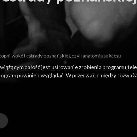
topni wokół estrady poznańskiej, czyli anatomia sukcesu
ążącym całość jest usiłowanie zrobienia programu tele
 program powinien wyglądać. W przerwach między rozważ
Zdzisława Sośnicka, Magda Bielecka, Hanna Banaszak, Pio
za, Michaj Witt i zespół cygański Roma oraz grupa wokal