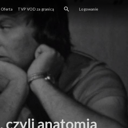
Oferta
TVP VOD za granicą
Logowanie
, czyli anatomia