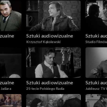
izualne
Sztuki audiowizualne
Sztuki au
Krzysztof Kąkolewski
Studio Filmó
izualne
Sztuki audiowizualne
Sztuki au
 Jaślara
25-lecie Polskiego Radia
Jubileusz TV