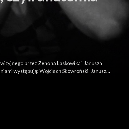
wizyjnego przez Zenona Laskowika i Janusza
aniami występują: Wojciech Skowroński, Janusz
tr Żurowski, Basia Trzetrzelewska z zespołem
na pod kierownictwem Bolesława Krasuskiego.