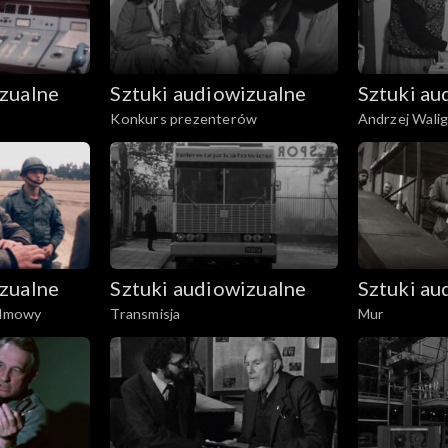
izualne
Sztuki audiowizualne
Sztuki au
Konkurs prezenterów
Andrzej Walig
izualne
Sztuki audiowizualne
Sztuki au
Filmowy
Transmisja
Mur