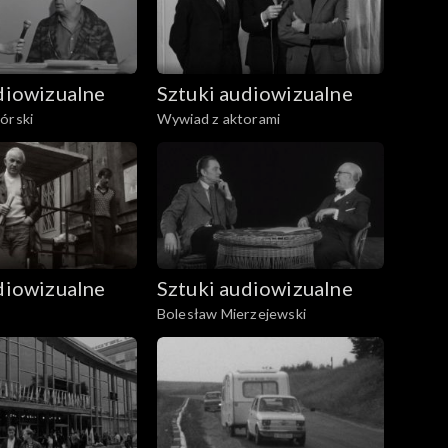
diowizualne
Sztuki audiowizualne
órski
Wywiad z aktorami
diowizualne
Sztuki audiowizualne
Bolesław Mierzejewski