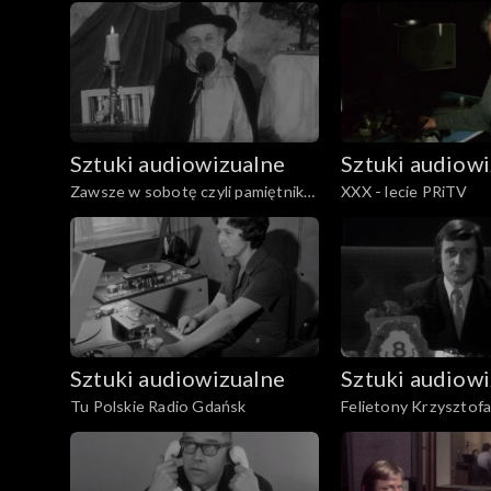
Odcinki
Sztuki audiowizualne
Sztuki audiow
Zawsze w sobotę czyli pamiętnik
XXX - lecie PRiTV
Piotra S.
Sztuki audiowizualne
Sztuki audiow
Tu Polskie Radio Gdańsk
Felietony Krzysztofa