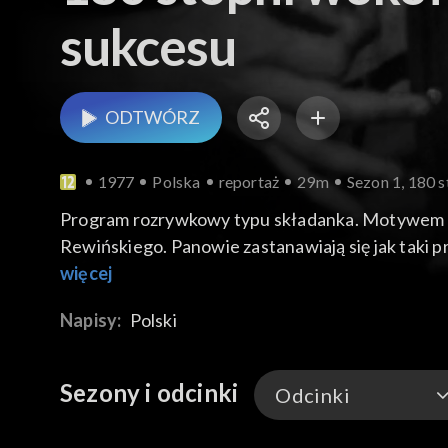
sukcesu
ODTWÓRZ
1977
Polska
reportaż
29m
Sezon 1, 180 s
Program rozrywkowy typu składanka. Motywem wi
Rewińskiego. Panowie zastanawiają się jak taki
Rewiński, Urszula Sipińska, Halina Frąckowiak, 
więcej
Alibabki, Tadeusz Woźniak, zespół Andrzej i Eli
Napisy:
Polski
Sezony i odcinki
Odcinki