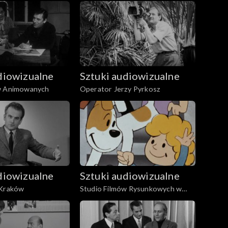
diowizualne
Sztuki audiowizualne
w Animowanych
Operator Jerzy Pyrkosz
diowizualne
Sztuki audiowizualne
 Kraków
Studio Filmów Rysunkowych w
Bielsku-Białej