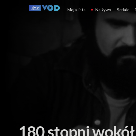
Sztuki audiowizualne
Moja lista
Na żywo
Seriale
180 stopni wokół 