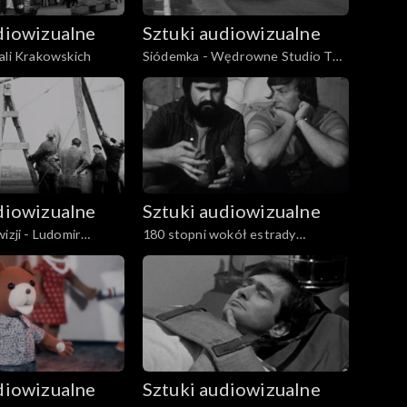
diowizualne
Sztuki audiowizualne
ali Krakowskich
Siódemka - Wędrowne Studio TV
Katowice
diowizualne
Sztuki audiowizualne
izji - Ludomir
180 stopni wokół estrady
poznańskiej, czyli anatomia
sukcesu
diowizualne
Sztuki audiowizualne