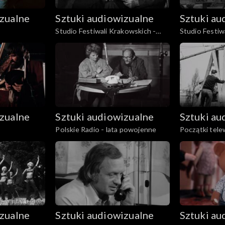
izualne
Sztuki audiowizualne
Sztuki au
Studio Festiwali Krakowskich -
Studio Festiw
wywiad z Sylwestrem Braunem
izualne
Sztuki audiowizualne
Sztuki au
Polskie Radio - lata powojenne
Początki telew
Budziński
izualne
Sztuki audiowizualne
Sztuki au