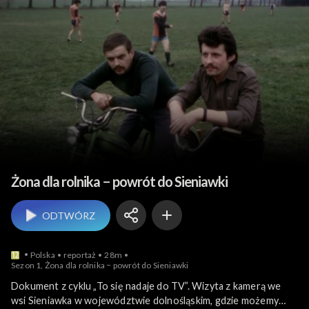
Społeczeństwo
Żona dla rolnika − powrót do Sieniawki
ODTWÓRZ
Polska
reportaż
28m
Sezon 1, Żona dla rolnika − powrót do Sieniawki
Dokument z cyklu „To się nadaje do TV”. Wizyta z kamerą we
wsi Sieniawka w województwie dolnośląskim, gdzie możemy