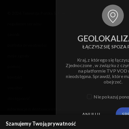
© 2026 Telewizja Polska S.A. w likwidacji
regulamin serwisu
cennik
GEOLOKALIZ
polityka prywatności
ŁĄCZYSZ SIĘ SPOZA 
moje zgody
Kraj, z którego się łączys
Zjednoczone , w związku z czy
pomoc
na platformie TVP VOD
nieodstępna. Sprawdź, które m
kontakt
obejrzeć.
voucher
Nie pokazuj pon
dostępność
informacje o dostawcy usług
ANULUJ
SP
Szanujemy Twoją prywatność