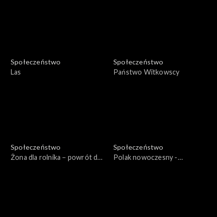
Społeczeństwo
Społeczeństwo
Las
Państwo Witkowscy
Społeczeństwo
Społeczeństwo
Żona dla rolnika − powrót do
Polak nowoczesny -
Sieniawki
28.04.1973