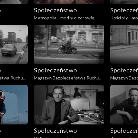
o
Społeczeństwo
Społecze
Metropolia - modły o zdrowie
Kościoły - mo
papieża
papieża
o
Społeczeństwo
Społecze
stwa Ruchu
Magazyn Bezpieczeństwa Ruchu
Magazyn Bez
979)
Drogowego (09.1979)
Drogowego (
o
Społeczeństwo
Społecze