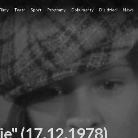
Filmy
Teatr
Sport
Programy
Dokumenty
Dla dzieci
News
ie" (17.12.1978)