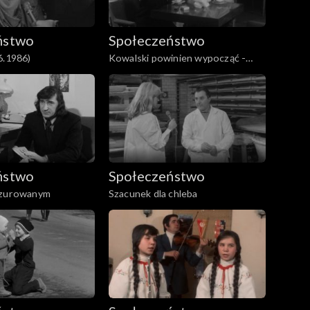
ństwo
Społeczeństwo
6.1986)
Kowalski powinien wypocząć -
1973
ństwo
Społeczeństwo
nzurowanym
Szacunek dla chleba