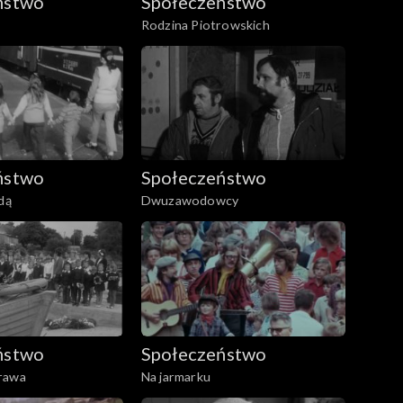
ństwo
Społeczeństwo
Rodzina Piotrowskich
ństwo
Społeczeństwo
dą
Dwuzawodowcy
ństwo
Społeczeństwo
rawa
Na jarmarku