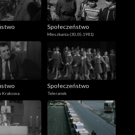
spotykają się na kawie, w kinie, czy na
awie głos zabierają także jej bogatsze koleżanki z
ństwo
Społeczeństwo
Mieszkania (30.05.1981)
ństwo
Społeczeństwo
a Krakowa
Teleranek