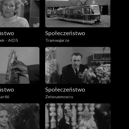
ństwo
Społeczeństwo
ek - AIDS
Tramwajarze
ństwo
Społeczeństwo
kartki
Zetwuemowcy