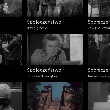
tka czuje się wyobcowana wobec otoczenia. Jej rówieśnicy 
zy, nie ma możliwości zintegrowania się z nimi. W tej spr
wy zadawanie się z biednymi wydaje się być niemożliwe.
o
Społeczeństwo
Społecze
Kto się boi AIDS?
Leki (12.1980)
o
Społeczeństwo
Społecze
Tu sześćdziesiątka
Rewaloryzacj