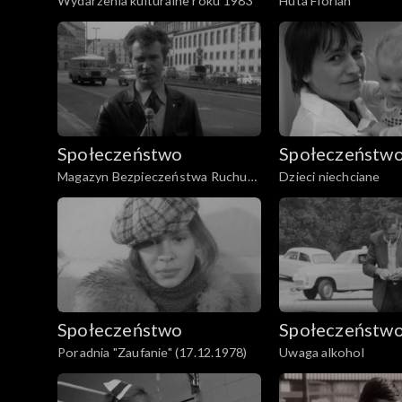
Wydarzenia kulturalne roku 1983
Huta Florian
Społeczeństwo
Społeczeństw
Magazyn Bezpieczeństwa Ruchu
Dzieci niechciane
Drogowego (10.1979)
Społeczeństwo
Społeczeństw
Poradnia "Zaufanie" (17.12.1978)
Uwaga alkohol