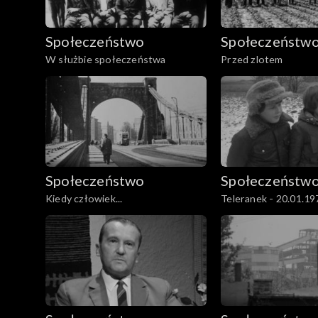
Społeczeństwo
Społeczeństw
W służbie społeczeństwa
Przed zlotem
Społeczeństwo
Społeczeństw
Kiedy człowiek...
Teleranek - 20.01.19