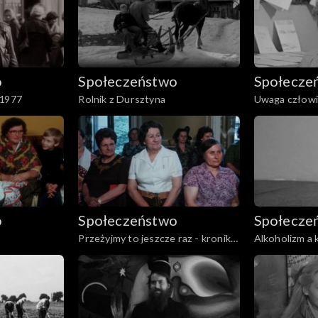
o
Społeczeństwo
Społecze
.1977
Rolnik z Dursztyna
Uwaga człowi
o
Społeczeństwo
Społecze
Przeżyjmy to jeszcze raz - kronika
Alkoholizm a 
święta Trybuny Robotniczej