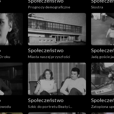
o
Społeczeństwo
Społecze
Prognozy demograficzne
Siostra
o
Społeczeństwo
Społecze
0 roku
Miasta naszej przyszłości
Jadą goście ja
o
Społeczeństwo
Społecze
dowodu
Szkic do portretu Beaty i
Zatopiona up
Włodzimierza S.