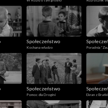
W Koźlu o tym głośno
Rozrusznik s
o
Społeczeństwo
Społecze
Kochana władzo
Poradnia “Zau
o
Społeczeństwo
Społecze
Pomoc dla Drogini
Ekran z Bratk