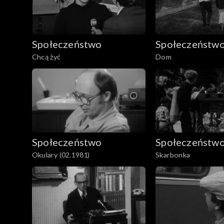
ciężkiej sytuacji materialnej jej rodziny. Nastola
prywatkach, ona na zaś, ze względu na brak fundus
klasy, które wyjaśniają, dlaczego z ich perspekty
Społeczeństwo
Społeczeństw
Chcą żyć
Dom
Społeczeństwo
Społeczeństw
Okulary (02.1981)
Skarbonka