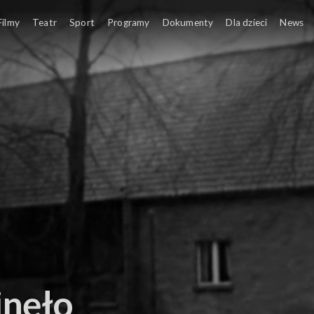
ze
Filmy
Teatr
Sport
Programy
Dokumenty
Dla dzieci
News
inęło