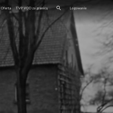
Oferta
TVP VOD za granicą
Logowanie