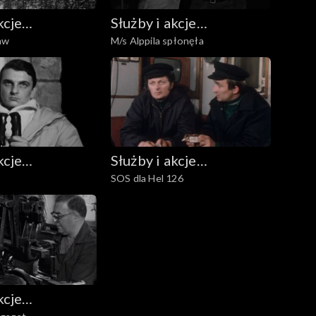
kcje
Służby i akcje
aw
M/s Alppila spłonęła
ze
ratownicze
kcje
Służby i akcje
SOS dla Hel 126
ze
ratownicze
kcje