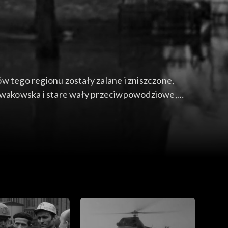
tego regionu zostały zalane i zniszczone,
 Nowakowska i stare wały przeciwpowodziowe,
egu tych wydarzeń. Wypowiedzi na temat
jemnego wsparcia nie byłby możliwy powrót do