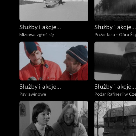
Służby i akcje
Służby i akcje
Miziowa zgłoś się
Pożar lasu - Góra Śl
ratownicze
ratownicze
Służby i akcje
Służby i akcje
Psy lawinowe
Pożar Rafinerii w C
ratownicze
ratownicze