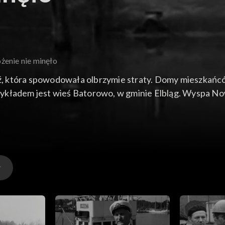
żenie nie minęło
 która spowodowała olbrzymie straty. Domy mieszkańców 
 Przykładem jest wieś Batorowo, w gminie Elbląg. Wyspa
y osłonić mieszkańców. Relacja mieszkańców wsi z przebi
 o o ludzkiej solidarności i pomocy sąsiedzkiej. Bez wza