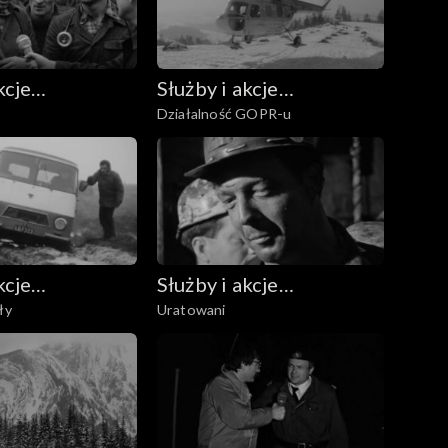
kcje
Służby i akcje
Działalność GOPR-u
ze
ratownicze
kcje
Służby i akcje
ły
Uratowani
ze
ratownicze