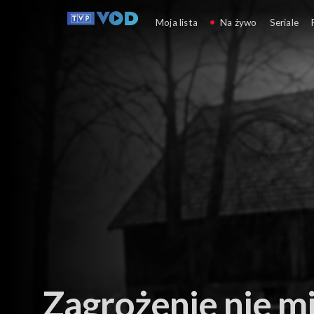
Służby i akcje ratownic
Moja lista
Na żywo
Seriale
Zagrożenie nie m