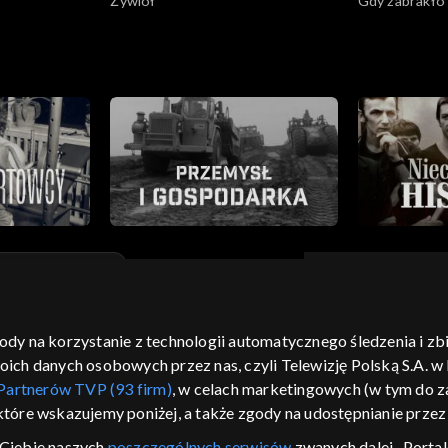
Żywioł
Gdy zabrakło
ratownicze
ratownic
gody na korzystanie z technologii automatycznego śledzenia i z
moje zgody
pomoc
kontakt
voucher
dostępno
h danych osobowych przez nas, czyli Telewizję Polską S.A. w l
CJA
Partnerów TVP (93 firm)
, w celach marketingowych (w tym do
 które wskazujemy poniżej, a także zgody na udostępnianie prze
LSKI
Ciebie naszych
poszczególnych serwisów
zwanych dalej „Portal