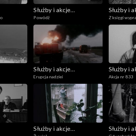
Służby i akcje
Służby i a
ło
Powódź
Z księgi wypr
ratownicze
ratownic
Służby i akcje
Służby i a
Erupcja nadziei
Akcja nr 833
ratownicze
ratownic
Służby i akcje
Służby i a