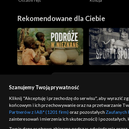
Ostatni rejs
Kolizja
ratownicze
ratownicze
Rekomendowane dla Ciebie
Szanujemy Twoją prywatność
© 2026 Telewizja Polska S.A. w likwidacji
Kliknij "Akceptuję i przechodzę do serwisu", aby wyrazić z
regulamin serwisu
cennik
polityka prywatności
końcowym i ich przechowywanie oraz na przetwarzanie Twoic
GEOLOKALIZA
Partnerów z IAB* (1201 firm)
oraz pozostałych
Zaufanych 
zainteresowań i mierzenia ich skuteczności) i pozostałych,
ŁĄCZYSZ SIĘ SPOZA PO
Twoje dane osobowe zbierane podczas odwiedzania przez 