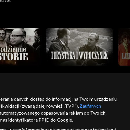
 gazet
ze
bierania danych, dostęp do informacji na Twoim urządzeniu
ść
informacje o dostawcy usług
ikwidacji (zwaną dalej również „TVP”),
Zaufanych
 zautomatyzowanego dopasowania reklam do Twoich
z nas identyfikatora PPID do Google.
em”, w tym informacje zapisywane za pomocą technologii