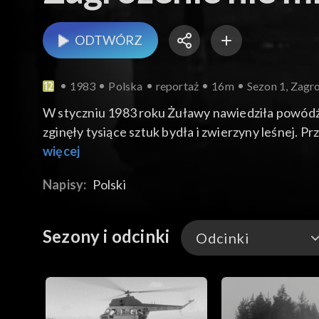
ODTWÓRZ
1983
Polska
reportaż
16m
Sezon 1, Zagro
W styczniu 1983 roku Żuławy nawiedziła powódź,
zginęły tysiące sztuk bydła i zwierzyny leśnej.
które od lat nie były konserwowane, nie zdołał
więcej
kłopotów, stracie dobytku swojego życia, ale też
Napisy:
Polski
normalności.
Sezony i odcinki
Odcinki
Odcinki