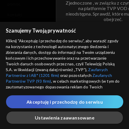
Zjednoczone , w związku z czy
pomoc
na platformie TVP VOD
nieodstępna. Sprawdź, które m
kontakt
obejrzeć.
voucher
Szanujemy Twoją prywatność
Nie pokazuj pon
dostępność
Kliknij "Akceptuję i przechodzę do serwisu", aby wyrazić zgody
informacje o dostawcy usług
na korzystanie z technologii automatycznego śledzenia i
ANULUJ
SP
zbierania danych, dostęp do informacji na Twoim urządzeniu
końcowym i ich przechowywanie oraz na przetwarzanie
Twoich danych osobowych przez nas, czyli Telewizję Polską
S.A. w likwidacji (zwaną dalej również „TVP”),
Zaufanych
Partnerów z IAB* (1201 firm)
oraz pozostałych
Zaufanych
Partnerów TVP (93 firm)
, w celach marketingowych (w tym do
zautomatyzowanego dopasowania reklam do Twoich
zainteresowań i mierzenia ich skuteczności) i pozostałych,
które wskazujemy poniżej, a także zgody na udostępnianie
Akceptuję i przechodzę do serwisu
przez nas identyfikatora PPID do Google.
Twoje dane osobowe zbierane podczas odwiedzania przez
Ustawienia zaawansowane
Ciebie naszych
poszczególnych serwisów
zwanych dalej
„Portalem”, w tym informacje zapisywane za pomocą