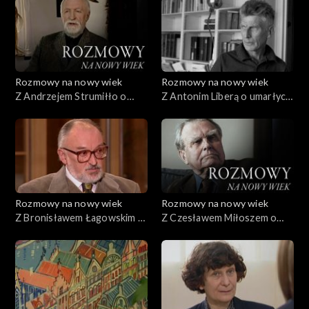
Rozmowy na nowy wiek
Rozmowy na nowy wiek
Z Andrzejem Strumiłło o
Z Antonim Liberą o umarłych
domu i świecie
mitach
Rozmowy na nowy wiek
Rozmowy na nowy wiek
Z Bronisławem Łagowskim o
Z Czesławem Miłoszem o
polityce
wyższości poezji nad prozą