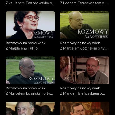
Z ks. Janem Twardowskim o
Z Leonem Tarasewiczem o
miłości
tożsamości pejzażu
Rozmowy na nowy wiek
Rozmowy na nowy wiek
Z Magdaleną Tulli o
Z Marcelem Łozińskim o tym,
niepewności
co może się przytrafić
Rozmowy na nowy wiek
Rozmowy na nowy wiek
Z Marcelem Łozińskim o tym,
Z Markiem Bieńczykiem o
co może się przytrafić
melancholii