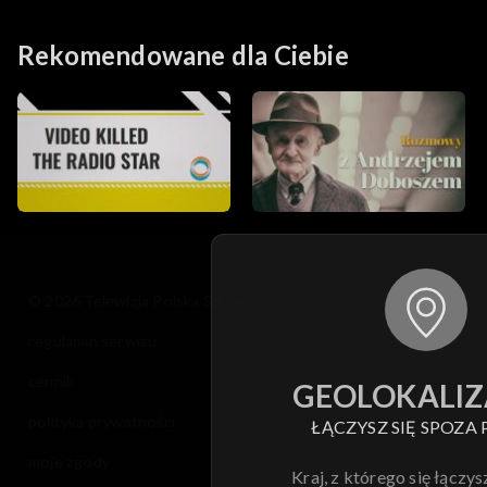
Rekomendowane dla Ciebie
© 2026 Telewizja Polska S.A. w likwidacji
regulamin serwisu
cennik
GEOLOKALIZ
polityka prywatności
ŁĄCZYSZ SIĘ SPOZA 
moje zgody
Kraj, z którego się łączys