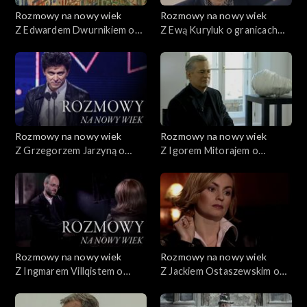
Rozmowy na nowy wiek
Rozmowy na nowy wiek
Z Edwardem Dwurnikiem o
Z Ewą Kuryluk o granicach
spełnieniu
sztuki
Rozmowy na nowy wiek
Rozmowy na nowy wiek
Z Grzegorzem Jarzyną o
Z Igorem Mitorajem o
rytmie współczesności
Pięknie
Rozmowy na nowy wiek
Rozmowy na nowy wiek
Z Ingmarem Villqistem o
Z Jackiem Ostaszewskim o
beztlenowcach
wyzwoleniu