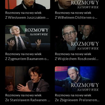
Rozmowy na nowy wiek
Rozmowy na nowy wiek
Z Wiesławem Juszczakiem o
Z Wilhelmem Dichterem o
sztuce prawdziwej i
obrazach dzieciństwa
fałszywej
Rozmowy na nowy wiek
Rozmowy na nowy wiek
Z Zygmuntem Baumanem o
Z Wojciechem Roszkowskim
odpowiedzialności za świat
o wojnie pamięci
Rozmowy na nowy wiek
Rozmowy na nowy wiek
Ze Stanisławem Radwanem o
Ze Zbigniewem Preisnerem
ciszy
o przyjaźni