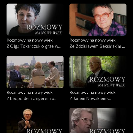
magii obrazu
Rozmowy na nowy wiek
Rozmowy na nowy wiek
Z Olgą Tokarczuk o grze w
Ze Zdzisławem Beksińskim o
tożsamości
pejzażu wewnętrznym
Rozmowy na nowy wiek
Rozmowy na nowy wiek
Z Leopoldem Ungerem o
Z Janem Nowakiem-
czwartej władzy
Jeziorańskim o partiotyzmie