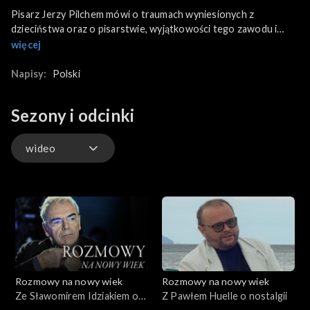
Pisarz Jerzy Pilchem mówi o traumach wyniesionych z
dzieciństwa oraz o pisarstwie, wyjątkowości tego zawodu i
pracy nad kunsztem słowa.
więcej
Napisy:
Polski
Sezony i odcinki
wideo
wideo
Rozmowy na nowy wiek
Rozmowy na nowy wiek
Ze Sławomirem Idziakiem o
Z Pawłem Huelle o nostalgii