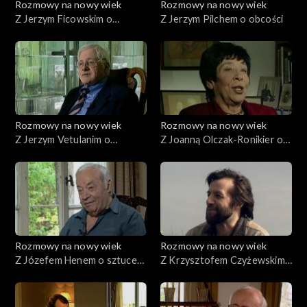
Rozmowy na nowy wiek
Rozmowy na nowy wiek
Z Jerzym Ficowskim o
Z Jerzym Pilchem o obcości
wielkich mitotwórcach
Rozmowy na nowy wiek
Rozmowy na nowy wiek
Z Jerzym Vetulanim o
Z Joanną Olczak-Ronikier o
tajemnicy mózgu
pamięci
Rozmowy na nowy wiek
Rozmowy na nowy wiek
Z Józefem Henem o sztuce
Z Krzysztofem Czyżewskim
wątpienia
o ludziach pogranicza