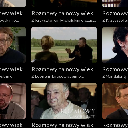
owy wiek
Rozmowy na nowy wiek
Rozmowy 
ewskim o
Z Krzysztofem Michalskim o czasie
Z Krzysztofe
ludzkiego życia
dźwiękach
owy wiek
Rozmowy na nowy wiek
Rozmowy 
wskim o
Z Leonem Tarasewiczem o
Z Magdaleną T
tożsamości pejzażu
owy wiek
Rozmowy na nowy wiek
Rozmowy 