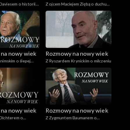
aviesem o historii
Z ojcem Maciejem Ziębą o duchu
Europy
na nowy wiek
Rozmowy na nowy wiek
nimskim o ślepej
Z Ryszardem Krynickim o milczeniu
na nowy wiek
Rozmowy na nowy wiek
Dichterem o
Z Zygmuntem Baumanem o
eciństwa
odpowiedzialności za świat