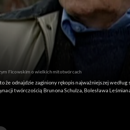
rzym Ficowskim o wielkich mitotwórcach
to że odnajdzie zaginiony rękopis najważniejszej według s
nacji twórczością Brunona Schulza, Bolesława Leśmiana
klor - m.in. cygański, który fascynował Ficowskiego. Sam
 podczas wojny, a wędrówka z taborem w latach '40 ' i '
”.