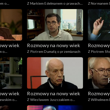
em o
Z Markiem Edelmanem o prawach
Z Normanem D
człowieka
prawdziwej
owy wiek
Rozmowy na nowy wiek
Rozmowy 
m o
Z Piotrem Dumałą o przemianach
Z Piotrem Sło
ewolucji
owy wiek
Rozmowy na nowy wiek
Rozmowy 
ewskim o
Z Wiesławem Juszczakiem o
Z Wilhelmem 
sztuce prawdziwej i fałszywej
obrazach dzi