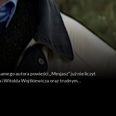
amego autora powieści „Mesjasz” już nie liczył.
 i Witolda Wojtkiewicza oraz trudnym
 poeta tłumaczył wiersze cygańskiej poetki
50 pomogła mu wejść do zamkniętej i nie bez