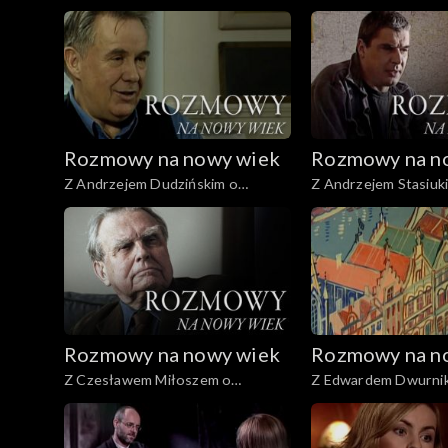
partiotyzmie
o sztuce dyrygowani
Rozmowy na nowy wiek
Rozmowy na n
Z Andrzejem Dudzińskim o
Z Andrzejem Stasiuk
swawoli
Europy
Rozmowy na nowy wiek
Rozmowy na n
Z Czesławem Miłoszem o
Z Edwardem Dwurnik
wyższości poezji nad prozą
spełnieniu