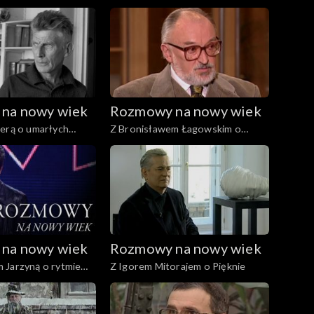
na nowy wiek
Rozmowy na nowy wiek
berą o umarłych
Z Bronisławem Łagowskim o
polityce
na nowy wiek
Rozmowy na nowy wiek
 Jarzyną o rytmie
Z Igorem Mitorajem o Pięknie
ci