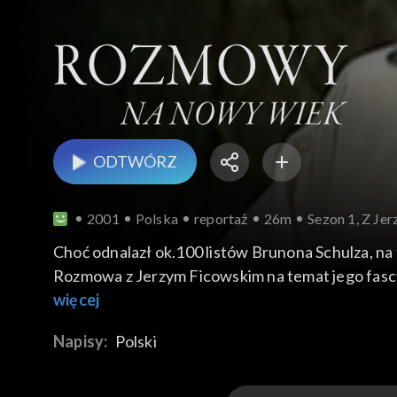
ODTWÓRZ
2001
Polska
reportaż
26m
Sezon 1, Z Je
Choć odnalazł ok.100 listów Brunona Schulza, na 
Rozmowa z Jerzym Ficowskim na temat jego fascy
wchodzeniu w pogranicza, na których czai się fol
więcej
Papuszy, dokumentował także historię ich Zagłady
Napisy:
Polski
powodu nieufnej grup „smagłych współobywateli