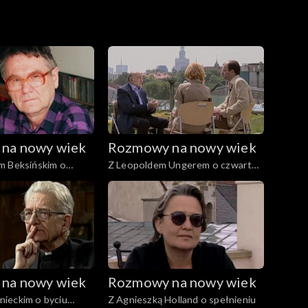
na nowy wiek
Rozmowy na nowy wiek
m Beksińskim o
Z Leopoldem Ungerem o czwartej
nętrznym
władzy
na nowy wiek
Rozmowy na nowy wiek
ieckim o byciu
Z Agnieszką Holland o spełnieniu