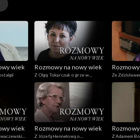
owy wiek
Rozmowy na nowy wiek
Rozmowy 
stalgii
Z Olgą Tokarczuk o grze w
Ze Zdzisławe
tożsamości
pejzażu wew
owy wiek
Rozmowy na nowy wiek
Rozmowy 
owaczewskim
Z Józefą Hennelową o
Z Adamem Bon