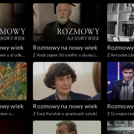
a
niepogodzeniu
księdzem
owy wiek
Rozmowy na nowy wiek
Rozmowy 
iem o środku
Z Andrzejem Strumiłło o domu i
Z Antonim Li
świecie
mitach
owy wiek
Rozmowy na nowy wiek
Rozmowy 
iem o
Z Ewą Kuryluk o granicach sztuki
Z Grzegorzem
współczesnoś