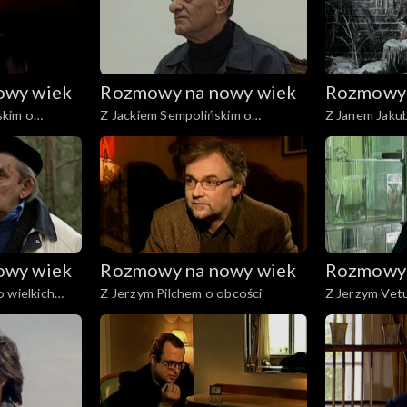
owy wiek
Rozmowy na nowy wiek
Rozmowy 
skim o
Z Jackiem Sempolińskim o
Z Janem Jaku
tworzeniu
sztuce opowia
owy wiek
Rozmowy na nowy wiek
Rozmowy 
 wielkich
Z Jerzym Pilchem o obcości
Z Jerzym Vetu
mózgu