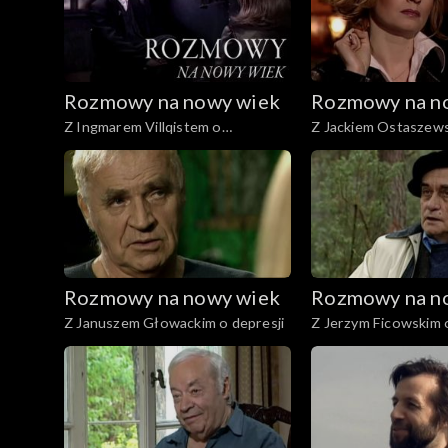
Rozmowy na nowy wiek
Rozmowy na n
Z Ingmarem Villqistem o
Z Jackiem Ostaszew
beztlenowcach
wyzwoleniu
Rozmowy na nowy wiek
Rozmowy na n
Z Januszem Głowackim o depresji
Z Jerzym Ficowskim o
mitotwórcach