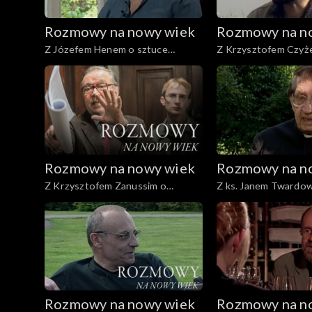
Rozmowy na nowy wiek
Rozmowy na n
Z Józefem Henem o sztuce
Z Krzysztofem Czyż
wątpienia
ludziach pogranicza
Rozmowy na nowy wiek
Rozmowy na n
Z Krzysztofem Zanussim o
Z ks. Janem Twardo
poszukiwaniu sensu
miłości
Rozmowy na nowy wiek
Rozmowy na n