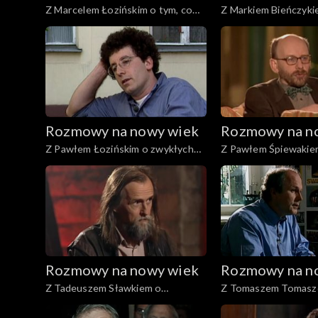
Z Marcelem Łozińskim o tym, co
Z Markiem Bieńczyki
może się przytrafić
melancholii
Rozmowy na nowy wiek
Rozmowy na n
Z Pawłem Łozińskim o zwykłych
Z Pawłem Śpiewakie
historiach
pokoleniach
Rozmowy na nowy wiek
Rozmowy na n
Z Tadeuszem Sławkiem o
Z Tomaszem Tomasz
kształtowaniu człowieka
fotografii