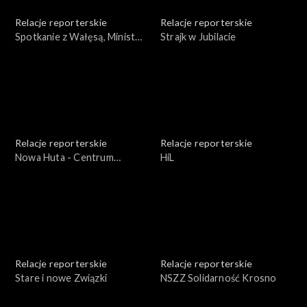
Relacje reporterskie
Relacje reporterskie
Spotkanie z Wałęsą, Minister
Strajk w Jubilacie
Kacała, Bogdan Lis.
Solidarność - strajk
okupacyjny w Rzeszowie
Relacje reporterskie
Relacje reporterskie
Nowa Huta - Centrum
HiL
Kulturalne
Relacje reporterskie
Relacje reporterskie
Stare i nowe Związki
NSZZ Solidarność Krosno