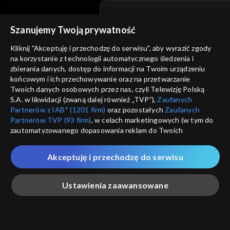
Szanujemy Twoją prywatność
© 2026 Telewizja Polska S.A. w likwidacji
Kliknij "Akceptuję i przechodzę do serwisu", aby wyrazić zgody
regulamin serwisu
na korzystanie z technologii automatycznego śledzenia i
zbierania danych, dostęp do informacji na Twoim urządzeniu
cennik
GEOLOKALIZ
końcowym i ich przechowywanie oraz na przetwarzanie
polityka prywatności
Twoich danych osobowych przez nas, czyli Telewizję Polską
ŁĄCZYSZ SIĘ SPOZA 
S.A. w likwidacji (zwaną dalej również „TVP”),
Zaufanych
moje zgody
Partnerów z IAB* (1201 firm)
oraz pozostałych
Zaufanych
Kraj, z którego się łączys
Partnerów TVP (93 firm)
, w celach marketingowych (w tym do
Zjednoczone , w związku z czy
pomoc
zautomatyzowanego dopasowania reklam do Twoich
na platformie TVP VOD
zainteresowań i mierzenia ich skuteczności) i pozostałych,
nieodstępna. Sprawdź, które m
kontakt
które wskazujemy poniżej, a także zgody na udostępnianie
obejrzeć.
Akceptuję i przechodzę do serwisu
przez nas identyfikatora PPID do Google.
voucher
Twoje dane osobowe zbierane podczas odwiedzania przez
Nie pokazuj pon
dostępność
Ustawienia zaawansowane
Ciebie naszych
poszczególnych serwisów
zwanych dalej
„Portalem”, w tym informacje zapisywane za pomocą
informacje o dostawcy usług
technologii takich jak: pliki cookie, sygnalizatory WWW lub
ANULUJ
SP
innych podobnych technologii umożliwiających świadczenie
Główna
Szukaj
Moja lista
Na żywo
Więcej
dopasowanych i bezpiecznych usług, personalizację treści