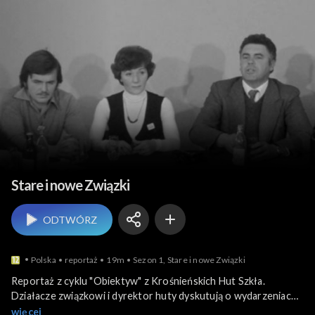
Relacje reporterskie
Stare i nowe Związki
ODTWÓRZ
Polska
reportaż
19m
Sezon 1, Stare i nowe Związki
Reportaż z cyklu "Obiektyw" z Krośnieńskich Hut Szkła.
Działacze związkowi i dyrektor huty dyskutują o wydarzeniach
z sierpnia 1980. Mówią o strajkach, trudnym początku
więcej