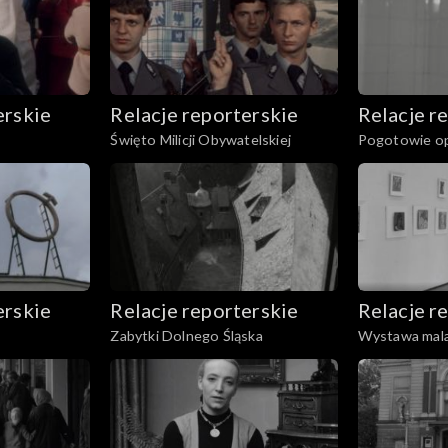
erskie
Relacje reporterskie
Relacje r
Święto Milicji Obywatelskiej
Pogotowie o
erskie
Relacje reporterskie
Relacje r
Zabytki Dolnego Śląska
Wystawa mal
Grabowskieg