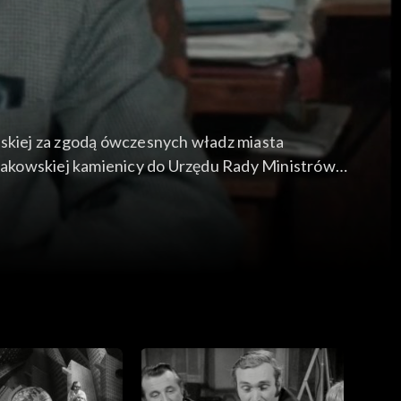
ńskiej za zgodą ówczesnych władz miasta
rakowskiej kamienicy do Urzędu Rady Ministrów
 zdarzeniu opowiada kierowca przewożący
zedstawiciele ówczesnych władz, za zgodą
lsce.