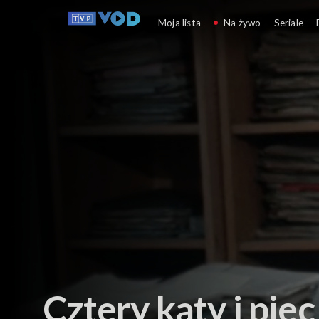
Relacje reporterskie
Moja lista
Na żywo
Seriale
Cztery kąty i piec