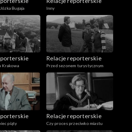
eporterskie
Relacje reporterskie
Józka Bugaja
Inny
eporterskie
Relacje reporterskie
a Krakowa
Przed sezonem turystycznym
eporterskie
Relacje reporterskie
piec piąty
Czy proces przeciwko miastu