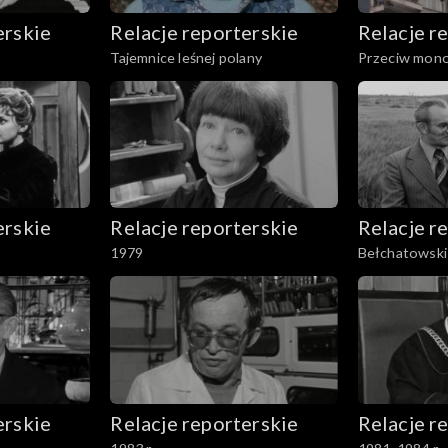
erskie
Relacje reporterskie
Relacje r
Tajemnice leśnej polany
Przeciw mono
erskie
Relacje reporterskie
Relacje r
1979
Bełchatowsk
erskie
Relacje reporterskie
Relacje r