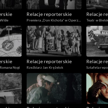
erskie
Relacje reporterskie
Relacje r
 Wiśle
Premiera „Don Kichota” w Operze
Teatr w Biels
Śląskiej
erskie
Relacje reporterskie
Relacje r
Romana Nygi
Rzeźbiarz Jan Krężelok
Sztafeta rep