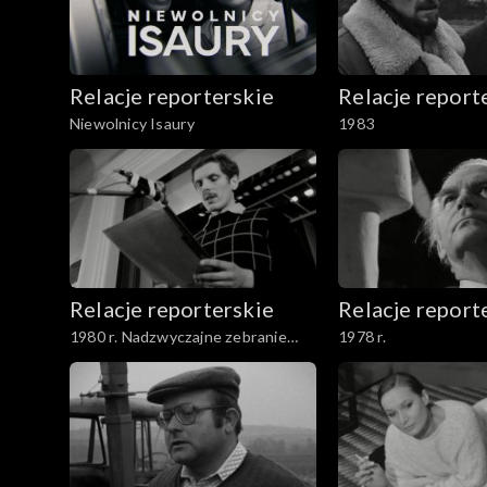
Relacje reporterskie
Relacje report
Niewolnicy Isaury
1983
Relacje reporterskie
Relacje report
1980 r. Nadzwyczajne zebranie
1978 r.
delegatów NSZZ Solidarność w
Łodzi