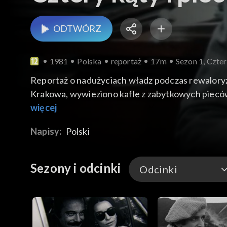
ODTWÓRZ
1981
Polska
reportaż
17m
Sezon 1, Czter
Reportaż o nadużyciach władz podczas rewaloryza
Krakowa, wywieziono kafle z zabytkowych pieców
w Warszawie oraz do prywatnej willi jednego z
więcej
zabytkowe kafle do Warszawy. Wypowiedzi udziel
Napisy:
Polski
których doszło do tego wydarzenia. Wypowiedź p
Sezony i odcinki
Odcinki
Odcinki