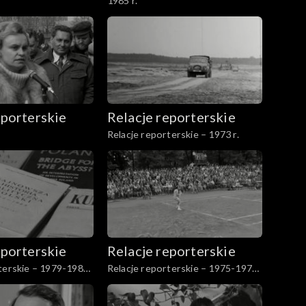
1985 r.
eporterskie
Relacje reporterskie
Relacje reporterskie – 1973 r.
eporterskie
Relacje reporterskie
terskie – 1979-1984
Relacje reporterskie – 1975-1976
r.