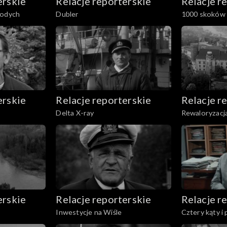
erskie
Relacje reporterskie
Relacje r
łodych
Dubler
1000 skoków 
erskie
Relacje reporterskie
Relacje r
Delta X-ray
Rewaloryzacj
erskie
Relacje reporterskie
Relacje r
Inwestycje na Wiśle
Cztery kąty i 