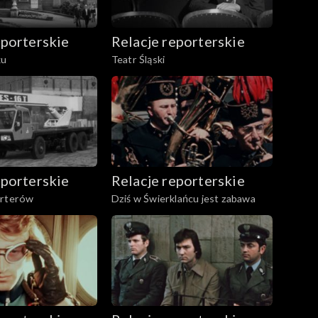
eporterskie
Relacje reporterskie
ku
Teatr Śląski
eporterskie
Relacje reporterskie
orterów
Dziś w Świerklańcu jest zabawa