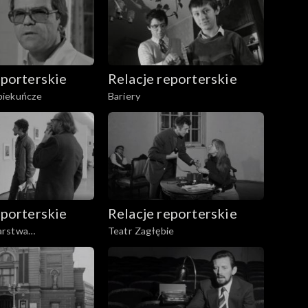
eporterskie
Relacje reporterskie
piekuńcze
Bariery
eporterskie
Relacje reporterskie
arstwa
Teatr Zagłębie
o