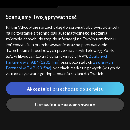
Szanujemy Twoją prywatność
© 2026 Telewizja Polska S.A. w likwidacji
Kliknij "Akceptuję i przechodzę do serwisu", aby wyrazić zgody
na korzystanie z technologii automatycznego śledzenia i
regulamin serwisu
zbierania danych, dostęp do informacji na Twoim urządzeniu
końcowym i ich przechowywanie oraz na przetwarzanie
cennik
GEOLOKALIZ
Twoich danych osobowych przez nas, czyli Telewizję Polską
S.A. w likwidacji (zwaną dalej również „TVP”),
Zaufanych
polityka prywatności
ŁĄCZYSZ SIĘ SPOZA 
Partnerów z IAB* (1201 firm)
oraz pozostałych
Zaufanych
moje zgody
Partnerów TVP (93 firm)
, w celach marketingowych (w tym do
Kraj, z którego się łączys
zautomatyzowanego dopasowania reklam do Twoich
Zjednoczone , w związku z czy
pomoc
zainteresowań i mierzenia ich skuteczności) i pozostałych,
na platformie TVP VOD
które wskazujemy poniżej, a także zgody na udostępnianie
nieodstępna. Sprawdź, które m
Akceptuję i przechodzę do serwisu
kontakt
przez nas identyfikatora PPID do Google.
obejrzeć.
voucher
Twoje dane osobowe zbierane podczas odwiedzania przez
Ustawienia zaawansowane
Ciebie naszych
poszczególnych serwisów
zwanych dalej
Nie pokazuj pon
dostępność
„Portalem”, w tym informacje zapisywane za pomocą
technologii takich jak: pliki cookie, sygnalizatory WWW lub
informacje o dostawcy usług
innych podobnych technologii umożliwiających świadczenie
Główna
Szukaj
Moja lista
Na żywo
Więcej
ANULUJ
SP
dopasowanych i bezpiecznych usług, personalizację treści