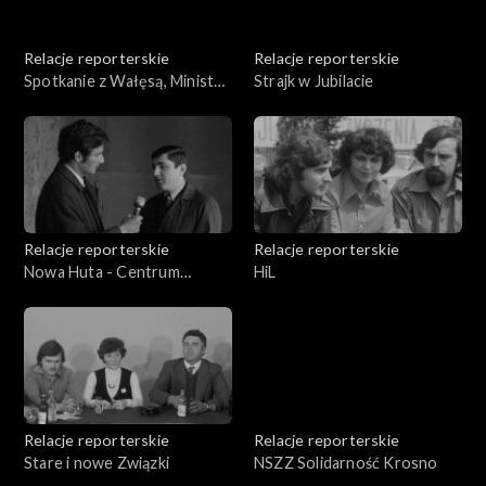
Relacje reporterskie
Relacje reporterskie
Spotkanie z Wałęsą, Minister
Strajk w Jubilacie
Kacała, Bogdan Lis.
Solidarność - strajk
okupacyjny w Rzeszowie
Relacje reporterskie
Relacje reporterskie
Nowa Huta - Centrum
HiL
Kulturalne
Relacje reporterskie
Relacje reporterskie
Stare i nowe Związki
NSZZ Solidarność Krosno